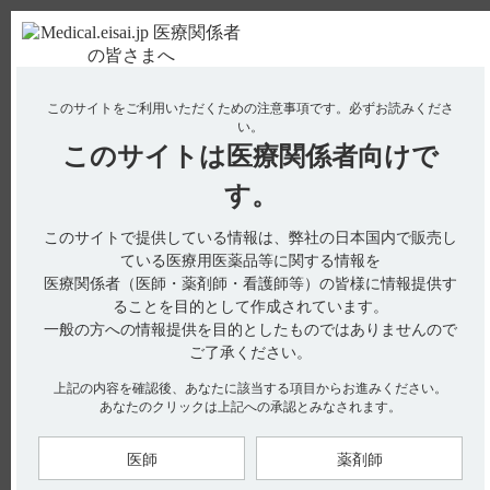
ＰＣ版
お電話はこちら
このサイトをご利用いただくための注意事項です。
必ずお読みくださ
使用期限検索
Drug Information
い。
このサイトは
医療関係者向けで
No : 2919
【ケイツーカプセル】 作用機序について教えて
す。
ください。
このサイトで提供している情報は、弊社の日本国内で販売し
電子添文には、作用機序に関する以下の記載があります。
ている医療用医薬品等に関する情報を
医療関係者（医師・薬剤師・看護師等）の皆様に情報提供す
18．薬効薬理
ることを目的として作成されています。
18．1作用機序（引用1）
一般の方への情報提供を目的としたものではありませんので
ビタミンK
（以下K
）は、血液凝固因子（プロトロンビン、
2
2
ご了承ください。
VII、IX、X）の蛋白合成過程で、グルタミン酸残基が、生理
上記の内容を確認後、あなたに該当する項目からお進みください。
活性を有するγ－カルボキシグルタミン酸に変換する際のカル
あなたのクリックは上記への承認とみなされます。
ボキシル化反応に関与する。
すなわちK
は、正常プロトロンビン等の肝での合成を促進し、
2
医師
薬剤師
生体の止血機構を賦活して生理的に止血作用を発現する。（引