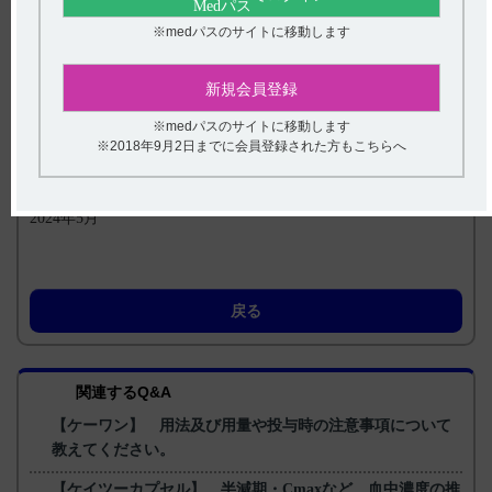
ボキシル化反応に関与する。
すなわちK
は、正常プロトロンビン等の肝での合成を促進し、
※medパスのサイトに移動します
2
生体の止血機構を賦活して生理的に止血作用を発現する。（引
用2）
新規会員登録
【引用】
1）ケイツーカプセル5mg電子添文 2023年3月改訂（第1版）
※medパスのサイトに移動します
18．薬効薬理 18．1作用機序
※2018年9月2日までに会員登録された方もこちらへ
2）Stenflo J. et al.：Proc. Natl. Acad. Sci. USA, 1974；71（7）：
2730-2733 ［KY-0071］
【更新年月】
2024年5月
戻る
関連するQ&A
【ケーワン】 用法及び用量や投与時の注意事項について
教えてください。
【ケイツーカプセル】 半減期・Cmaxなど、血中濃度の推