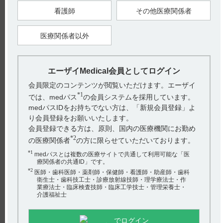
用2）
看護師
その他医療関係者
【引用】
医療関係者以外
1）ケイツーカプセル5mg電子添文 2023年3月改訂（第1版）
18．薬効薬理 18．1作用機序
2）Stenflo J. et al.：Proc. Natl. Acad. Sci. USA, 1974；71（7）：
エーザイMedical会員としてログイン
2730-2733 ［KY-0071］
会員限定のコンテンツが閲覧いただけます。エーザイ
*1
では、medパス
の会員システムを採用しています。
【更新年月】
medパスIDをお持ちでない方は、「新規会員登録」よ
2024年5月
り会員登録をお願いいたします。
会員登録できる方は、原則、国内の医療機関にお勤め
*2
の医療関係者
の方に限らせていただいております。
*1
medパスとは複数の医療サイトで共通して利用可能な「医
療関係者の共通ID」です。
*2
医師・歯科医師・薬剤師・保健師・看護師・助産師・歯科
電子添文には、作用機序に関する以下の記載があります。
衛生士・歯科技工士・診療放射線技師・理学療法士・作
業療法士・臨床検査技師・臨床工学技士・管理栄養士・
18．薬効薬理
介護福祉士
18．1作用機序（引用1）
ビタミンK
（以下K
）は、血液凝固因子（プロトロンビン、
2
2
VII、IX、X）の蛋白合成過程で、グルタミン酸残基が、生理
でログイン
活性を有するγ－カルボキシグルタミン酸に変換する際のカル