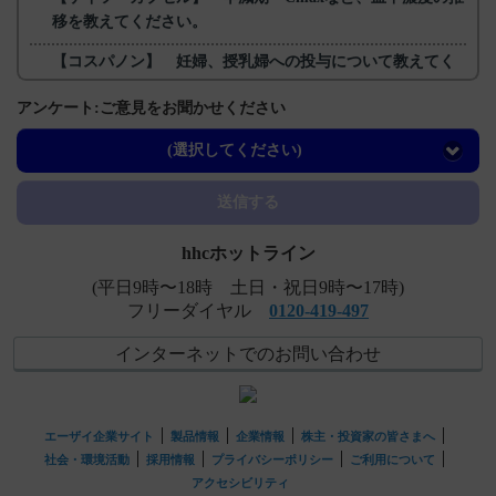
移を教えてください。
【コスパノン】 妊婦、授乳婦への投与について教えてく
ださい。
アンケート:ご意見をお聞かせください
【コスパノン】 高齢者への投与に関する注意事項につい
て教えてください。
(選択してください)
【コスパノン】 特定の背景を有する患者に関する注意に
送信する
ついて教えてください。
hhcホットライン
(平日9時〜18時 土日・祝日9時〜17時)
フリーダイヤル
0120-419-497
インターネットでのお問い合わせ
エーザイ企業サイト
製品情報
企業情報
株主・投資家の皆さまへ
社会・環境活動
採用情報
プライバシーポリシー
ご利用について
アクセシビリティ