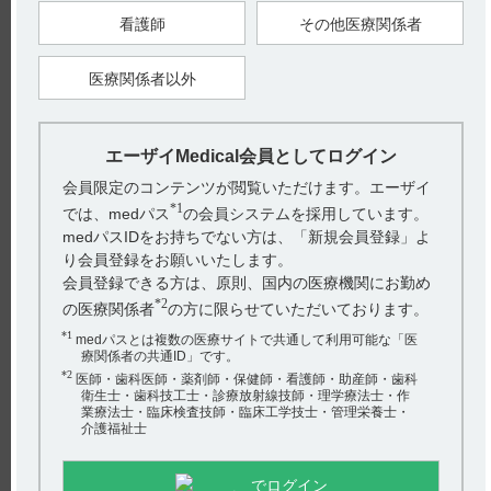
看護師
その他医療関係者
アリセプト
40
イノベロン
36
医療関係者以外
インフリー
25
エクフィナ
エーザイMedical会員としてログイン
77
会員限定のコンテンツが閲覧いただけます。エーザイ
エピレオプチマル
38
*1
では、medパス
の会員システムを採用しています。
エラスチーム
30
medパスIDをお持ちでない方は、「新規会員登録」よ
り会員登録をお願いいたします。
会員登録できる方は、原則、国内の医療機関にお勤め
hhcホットライン
*2
の医療関係者
の方に限らせていただいております。
(平日9時〜18時 土日・祝日9時〜17時)
*1
medパスとは複数の医療サイトで共通して利用可能な「医
フリーダイヤル
0120-419-497
療関係者の共通ID」です。
*2
医師・歯科医師・薬剤師・保健師・看護師・助産師・歯科
インターネットでのお問い合わせ
衛生士・歯科技工士・診療放射線技師・理学療法士・作
業療法士・臨床検査技師・臨床工学技士・管理栄養士・
介護福祉士
エーザイ企業サイト
製品情報
企業情報
株主・投資家の皆さまへ
でログイン