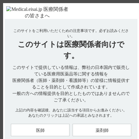
ＰＣ版
お電話はこちら
このサイトをご利用いただくための注意事項です。
必ずお読みくださ
使用期限検索
Drug Information
い。
このサイトは
医療関係者向けで
す。
検索対象：
このサイトで提供している情報は、弊社の日本国内で販売し
全ての項目を対象
ている医療用医薬品等に関する情報を
医療関係者（医師・薬剤師・看護師等）の皆様に情報提供す
検索
ることを目的として作成されています。
一般の方への情報提供を目的としたものではありませんので
ア
ご了承ください。
アクトネル
38
上記の内容を確認後、あなたに該当する項目からお進みください。
あなたのクリックは上記への承認とみなされます。
アゼプチン
21
医師
薬剤師
アプニション
19