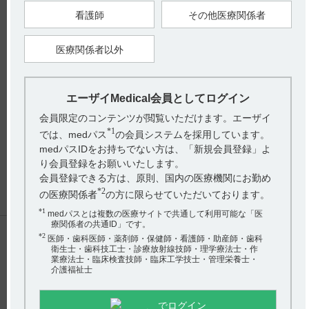
看護師
その他医療関係者
hhcホットライン
医療関係者以外
(平日9時〜18時 土日・祝日9時〜17時)
フリーダイヤル
0120-419-497
インターネットでのお問い合わせ
エーザイMedical会員としてログイン
会員限定のコンテンツが閲覧いただけます。エーザイ
*1
では、medパス
の会員システムを採用しています。
medパスIDをお持ちでない方は、「新規会員登録」よ
エーザイ企業サイト
製品情報
企業情報
株主・投資家の皆さまへ
り会員登録をお願いいたします。
社会・環境活動
採用情報
プライバシーポリシー
ご利用について
会員登録できる方は、原則、国内の医療機関にお勤め
アクセシビリティ
*2
の医療関係者
の方に限らせていただいております。
Copyright(C) 2017 Eisai Co., Ltd. All rights reserved.
*1
medパスとは複数の医療サイトで共通して利用可能な「医
療関係者の共通ID」です。
*2
医師・歯科医師・薬剤師・保健師・看護師・助産師・歯科
衛生士・歯科技工士・診療放射線技師・理学療法士・作
業療法士・臨床検査技師・臨床工学技士・管理栄養士・
介護福祉士
HOME
pagetop
でログイン