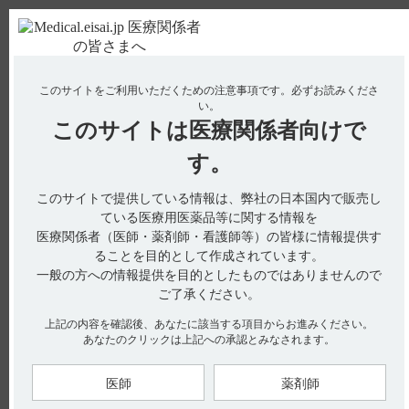
ＰＣ版
お電話はこちら
このサイトをご利用いただくための注意事項です。
必ずお読みくださ
使用期限検索
Drug Information
い。
このサイトは
医療関係者向けで
す。
検索対象：
このサイトで提供している情報は、弊社の日本国内で販売し
全ての項目を対象
ている医療用医薬品等に関する情報を
医療関係者（医師・薬剤師・看護師等）の皆様に情報提供す
検索
ることを目的として作成されています。
一般の方への情報提供を目的としたものではありませんので
ナ
ご了承ください。
ニトロール
71
上記の内容を確認後、あなたに該当する項目からお進みください。
あなたのクリックは上記への承認とみなされます。
ネオフィリン
50
医師
薬剤師
ノイキノン
19