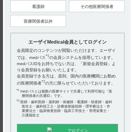
看護師
その他医療関係者
ワーファリン®錠0.5mg、錠1mg、錠5mg、顆粒0.2%の
沢井製薬株式会社への製造販売元承...
医療関係者以外
アザクタム®注射用0.5g・1gのMeiji Seika ファルマ株式
会社への製造販売承認承継...
レケンビ®点滴静注 製造販売承認取得のお知らせ
エーザイMedical会員としてログイン
新着Q&A
会員限定のコンテンツが閲覧いただけます。エーザイ
PC版での閲覧方法について
【デエビゴ】 グレープフルーツジュースの摂取について
*1
では、medパス
の会員システムを採用しています。
教えてください。
ご利用にあたっての注意
medパスIDをお持ちでない方は、「新規会員登録」よ
り会員登録をお願いいたします。
【デエビゴ】 CYP3Aを誘導する薬剤と併用する場合の投
会員登録できる方は、原則、国内の医療機関にお勤め
与量を教えてください。
*2
の医療関係者
の方に限らせていただいております。
【デエビゴ】 主な副作用は？
*1
medパスとは複数の医療サイトで共通して利用可能な「医
療関係者の共通ID」です。
【デエビゴ】 デエビゴ2.5mgと中程度以上のCYP3A阻害
よく利用されているQ&A
*2
医師・歯科医師・薬剤師・保健師・看護師・助産師・歯科
剤を併用している方は、CYP3A阻害剤を中止した日から...
衛生士・歯科技工士・診療放射線技師・理学療法士・作
【ルネスタ】 急性閉塞隅角緑内障が禁忌になっています
業療法士・臨床検査技師・臨床工学技士・管理栄養士・
【デエビゴ】 デエビゴ5mg・10mgを服用している方に、
が、理由は何ですか。その他の緑内障はいかがですか。
介護福祉士
追加でCYP3Aを中程度又は強力に阻害する薬剤を併用す
【デエビゴ】 他の睡眠薬と併用できますか？
る...
でログイン