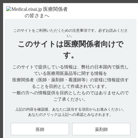
ＰＣ版
お電話はこちら
このサイトをご利用いただくための注意事項です。
必ずお読みくださ
使用期限検索
Drug Information
い。
このサイトは
医療関係者向けで
す。
検索対象：
このサイトで提供している情報は、弊社の日本国内で販売し
全ての項目を対象
ている医療用医薬品等に関する情報を
医療関係者（医師・薬剤師・看護師等）の皆様に情報提供す
検索
ることを目的として作成されています。
一般の方への情報提供を目的としたものではありませんので
製品名（50音）又は質問を入力してQ&Aサイト内を検索
ご了承ください。
ア
カ
サ
タ
ナ
上記の内容を確認後、あなたに該当する項目からお進みください。
あなたのクリックは上記への承認とみなされます。
ハ
マ
ヤ
ラ
ワ
医師
薬剤師