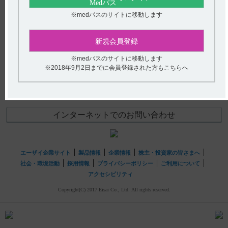
【デエビゴ】 デエビゴ5mg・10mgを服用している方に、
【デエビゴ】 電子添文のその他の副作用に記載されてい
※medパスのサイトに移動します
追加でCYP3Aを中程度又は強力に阻害する薬剤を併用す
る「睡眠時随伴症」とはどのような症状ですか？
る...
【デエビゴ】 有効期間は何年ですか?
新規会員登録
ご利用にあたっての注意
【デエビゴ】 投薬期間制限はありますか？
【ベサコリン】 保存方法について教えてください。
※medパスのサイトに移動します
【デエビゴ】 食事の影響について教えてください。食
hhcホットライン
※2018年9月2日までに会員登録された方もこちらへ
【コスパノン】 保存方法について教えてくださ
後、どのくらい時間を空けて服用すればよいですか？
(平日9時〜18時 土日・祝日9時〜17時)
い。
フリーダイヤル
0120-419-497
【デエビゴ】 半割（分割）できますか？また安定性のデ
【レミトロ】 副作用として報告されている視力障害、色
－タはありますか。
インターネットでのお問い合わせ
覚異常について教えてください。
【デエビゴ】 粉砕投与に関する情報はありますか？
【デエビゴ】 高齢者への投与量や投与の注意について教
エーザイ企業サイト
製品情報
企業情報
株主・投資家の皆さまへ
えてください。
社会・環境活動
採用情報
プライバシーポリシー
ご利用について
【ルネスタ】 投薬期間制限はありますか
アクセシビリティ
Copyright(C) 2017 Eisai Co., Ltd. All rights reserved.
【フェロミア】 食事の影響について教えてください。