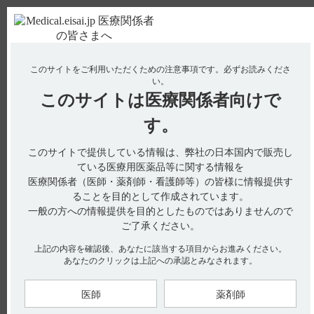
ＰＣ版
お電話はこちら
このサイトをご利用いただくための注意事項です。
必ずお読みくださ
使用期限検索
Drug Information
い。
このサイトは
医療関係者向けで
No : 8154
【ハラヴェン】 用法及び用量について教えてく
す。
ださい。
このサイトで提供している情報は、弊社の日本国内で販売し
【ハラヴェン】
ている医療用医薬品等に関する情報を
医療関係者（医師・薬剤師・看護師等）の皆様に情報提供す
用法及び用量について教えてください。
ることを目的として作成されています。
一般の方への情報提供を目的としたものではありませんので
ご了承ください。
電子添文には、用法及び用量に関する以下の記載があります。
上記の内容を確認後、あなたに該当する項目からお進みください。
あなたのクリックは上記への承認とみなされます。
6. 用法及び用量（引用1）
通常、成人には、エリブリンメシル酸塩として、1日1回
2
1.4mg/m
（体表面積）を2～5分間かけて、週1回、静脈内投与
医師
薬剤師
する。これを2週連続で行い、3週目は休薬する。これを1サイ
クルとして、投与を繰り返す。なお、患者の状態により適宜減