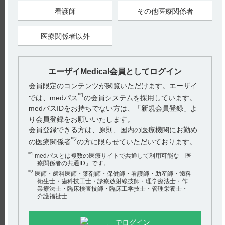
量する。
看護師
その他医療関係者
7. 用法及び用量に関連する注意（引用2）
7.1 他の抗悪性腫瘍剤との併用について、有効性及び安全性は
確立していない。
医療関係者以外
7.2 本剤の投与にあたっては、以下の基準を参考に必要に応じ
て、投与を延期、減量又は休薬すること。
エーザイMedical会員としてログイン
●ハラヴェンの適正使用情報は、下記サイトでも提供します。
medical.eisai.jp/products/HAL_V1/index.html
会員限定のコンテンツが閲覧いただけます。エーザイ
*1
では、medパス
の会員システムを採用しています。
【引用】
medパスIDをお持ちでない方は、「新規会員登録」よ
1）ハラヴェン静注1mg電子添文 2022年1月改訂（第1版） 6. 用
り会員登録をお願いいたします。
法及び用量
2）ハラヴェン静注1mg電子添文 2022年1月改訂（第1版） 7. 用
会員登録できる方は、原則、国内の医療機関にお勤め
法及び用量に関連する注意
*2
の医療関係者
の方に限らせていただいております。
【更新年月】
*1
2025年2月
medパスとは複数の医療サイトで共通して利用可能な「医
療関係者の共通ID」です。
*2
医師・歯科医師・薬剤師・保健師・看護師・助産師・歯科
衛生士・歯科技工士・診療放射線技師・理学療法士・作
業療法士・臨床検査技師・臨床工学技士・管理栄養士・
介護福祉士
戻る
でログイン