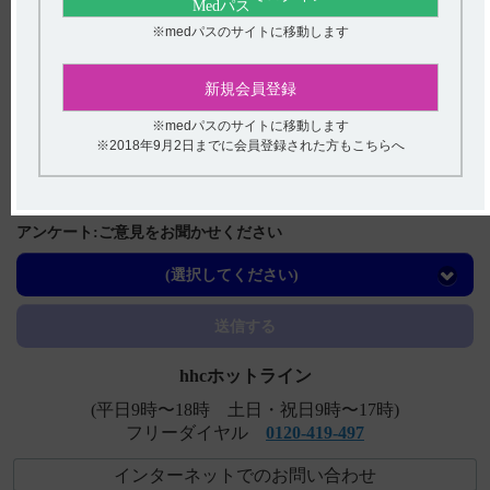
関連するQ&A
※medパスのサイトに移動します
【コアテック】 規格の種類、製剤の大きさ、添加物など
を教えてください。
新規会員登録
【ハラヴェン】 用法用量で投与時間が「2～5分」に設定
※medパスのサイトに移動します
※2018年9月2日までに会員登録された方もこちらへ
された理由は？
【テラプチク】 保管方法について教えてください。
【メチコバール・錠・細粒】 製品名の由来について教え
アンケート:ご意見をお聞かせください
てください。
(選択してください)
【ハラヴェン】 肝機能障害患者への投与について教えて
下さい。
送信する
hhcホットライン
(平日9時〜18時 土日・祝日9時〜17時)
フリーダイヤル
0120-419-497
インターネットでのお問い合わせ