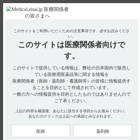
ＰＣ版
お電話はこちら
このサイトをご利用いただくための注意事項です。
必ずお読みくださ
使用期限検索
Drug Information
い。
このサイトは
医療関係者向けで
す。
検索対象：
このサイトで提供している情報は、弊社の日本国内で販売し
全ての項目を対象
ている医療用医薬品等に関する情報を
医療関係者（医師・薬剤師・看護師等）の皆様に情報提供す
検索
ることを目的として作成されています。
一般の方への情報提供を目的としたものではありませんので
アクセス数順
ご了承ください。
上記の内容を確認後、あなたに該当する項目からお進みください。
全38件
『 エピレオプチマル 』 内のQ&A
あなたのクリックは上記への承認とみなされます。
【エピレオプチマル】 どのような薬剤ですか？特徴
医師
薬剤師
はありますか？