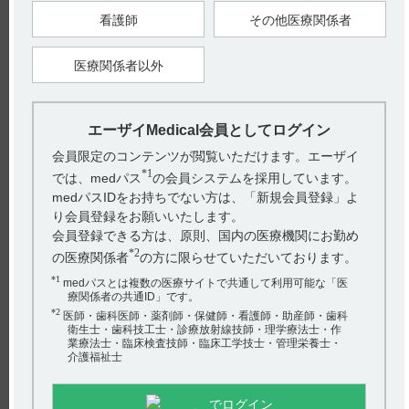
看護師
その他医療関係者
エピレオプチマル散50％は、いろいろな型のてんかん小発作を臨
床的に改善するばかりでなく、これ らに特有の異常脳波をも改
善します。 欠神発作（アブサンス...
医療関係者以外
【エピレオプチマル】 作用機序について教えてくだ
さい。
エーザイMedical会員としてログイン
会員限定のコンテンツが閲覧いただけます。エーザイ
電子添文には、作用機序に関する以下の記載があります。（引用
*1
では、medパス
の会員システムを採用しています。
1） エトスクシミドは視床神経細胞でヒトT型Ca2＋チャネルを治
medパスIDをお持ちでない方は、「新規会員登録」よ
療上適切な濃度で遮...
り会員登録をお願いいたします。
会員登録できる方は、原則、国内の医療機関にお勤め
【エピレオプチマル】 授乳婦への投与に関する注意
*2
の医療関係者
の方に限らせていただいております。
事項について教えてください。
*1
medパスとは複数の医療サイトで共通して利用可能な「医
療関係者の共通ID」です。
電子添文及びインタビューフォームには、授乳婦への投与に関す
*2
医師・歯科医師・薬剤師・保健師・看護師・助産師・歯科
衛生士・歯科技工士・診療放射線技師・理学療法士・作
る以下の記載があります。 授乳しないことが望ましい。ヒト母
業療法士・臨床検査技師・臨床工学技士・管理栄養士・
乳中に移行することが報告...
介護福祉士
【エピレオプチマル】 薬物相互作用（併用禁忌・併
でログイン