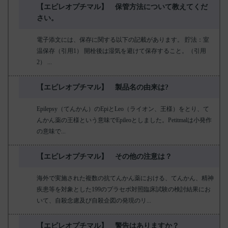
【エピレオプチマル】 保管方法について教えてくだ
さい。
電子添文には、保存に関する以下の記載があります。 貯法：室
温保存（引用1） 開栓後は湿気を避けて保存すること。（引用
2） ...
【エピレオプチマル】 製品名の由来は?
Epilepsy（てんかん）のEpiとLeo（ライオン、王様）をとり、て
んかん薬の王様という意味でEpileoとしました。Petitmalは小発作
の意味で...
【エピレオプチマル】 その他の注意は？
海外で実施された複数の抗てんかん薬における、てんかん、精神
疾患等を対象とした199のプラセボ対照臨床試験の検討結果にお
いて、自殺念慮及び自殺企図の発現のリ...
【エピレオプチマル】 警告はありますか？