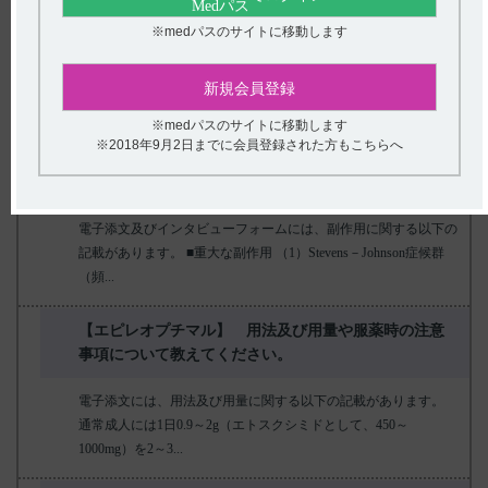
用注意など）について教えて下さい。
※medパスのサイトに移動します
電子添文及びインタビューフォームには、薬物相互作用に関する
以下の記載があります。 ■併用禁忌とその理由 設定されていな
新規会員登録
い。（引用1） ...
※medパスのサイトに移動します
※2018年9月2日までに会員登録された方もこちらへ
【エピレオプチマル】 副作用について教えてくださ
い。
電子添文及びインタビューフォームには、副作用に関する以下の
記載があります。 ■重大な副作用 （1）Stevens－Johnson症候群
（頻...
【エピレオプチマル】 用法及び用量や服薬時の注意
事項について教えてください。
電子添文には、用法及び用量に関する以下の記載があります。
通常成人には1日0.9～2g（エトスクシミドとして、450～
1000mg）を2～3...