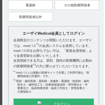
［チョコラA錠1万単位］ 電子添文には、「有効期間：27ヵ月」
看護師
その他医療関係者
と記載があります。（引用1） ［チョコラA末1万単位／g］ 電子
添文には、...
医療関係者以外
【チョコラA・錠・末・滴】 薬効薬理について教えて
ください。
エーザイMedical会員としてログイン
電子添文には、薬効薬理に関する以下の記載があります。 ［チ
会員限定のコンテンツが閲覧いただけます。エーザイ
ョコラA錠1万単位・末1万単位／g・滴0.1万単位／滴 共通］ 18．
*1
では、medパス
の会員システムを採用しています。
薬効薬理（...
medパスIDをお持ちでない方は、「新規会員登録」よ
り会員登録をお願いいたします。
【チョコラA・錠・末・滴】 保存方法について教えて
会員登録できる方は、原則、国内の医療機関にお勤め
ください。
*2
の医療関係者
の方に限らせていただいております。
*1
medパスとは複数の医療サイトで共通して利用可能な「医
電子添文には、保存方法に関する以下の記載があります。 ［チ
療関係者の共通ID」です。
ョコラA錠1万単位］ 貯法：室温保存（引用1） 20．取扱い上の
*2
医師・歯科医師・薬剤師・保健師・看護師・助産師・歯科
衛生士・歯科技工士・診療放射線技師・理学療法士・作
注...
業療法士・臨床検査技師・臨床工学技士・管理栄養士・
介護福祉士
【チョコラA・錠・末・滴】 包装について教えてくだ
さい。
でログイン