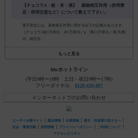
【チョコラA・錠・末・滴】 薬物相互作用（併用禁
忌・併用注意など）について教えて下さい。
電子添文には、薬物相互作用に関する以下の記載があります。
［チョコラA錠1万単位・末1万単位／g・滴0.1万単位／滴 共通］
10．相互作...
もっと見る
hhcホットライン
(平日9時〜18時 土日・祝日9時〜17時)
フリーダイヤル
0120-419-497
インターネットでのお問い合わせ
エーザイ企業サイト
製品情報
企業情報
株主・投資家の皆さまへ
社会・環境活動
採用情報
プライバシーポリシー
ご利用について
アクセシビリティ