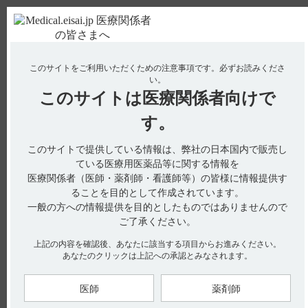
ＰＣ版
お電話はこちら
このサイトをご利用いただくための注意事項です。
必ずお読みくださ
使用期限検索
Drug Information
い。
このサイトは
医療関係者向けで
す。
検索対象：
このサイトで提供している情報は、弊社の日本国内で販売し
全ての項目を対象
ている医療用医薬品等に関する情報を
医療関係者（医師・薬剤師・看護師等）の皆様に情報提供す
検索
ることを目的として作成されています。
一般の方への情報提供を目的としたものではありませんので
アクセス数順
ご了承ください。
上記の内容を確認後、あなたに該当する項目からお進みください。
全17件
『 錠・末・滴 』 内のQ&A
あなたのクリックは上記への承認とみなされます。
【チョコラA・錠・末・滴】 使用期限は何年ですか？
医師
薬剤師