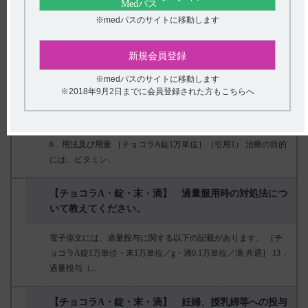
※medパスのサイトに移動します
電子添文及びインタビューフォームには、包装に関する以下の記
載があります。 22．包装 ［チョコラA錠1万単位］（引用1） 100
錠［10...
新規会員登録
※medパスのサイトに移動します
【チョコラA・錠・末・滴】 用法及び用量や投与時の
※2018年9月2日までに会員登録された方もこちらへ
注意事項について教えてください。
電子添文には、用法及び用量に関する以下の記載があります。
6．用法及び用量 ［チョコラA錠1万単位］（引用1） 治療の目的
には、ビタミン...
【チョコラA・錠・末・滴】 過量服用時の対処法につ
いて教えてください。
電子添文には、過量投与に関する以下の記載があります。 ［チ
ョコラA錠1万単位・末1万単位／g・滴0.1万単位／滴 共通］ 13．
過量投与（...
【チョコラA・錠・末・滴】 妊婦、授乳婦等への投与