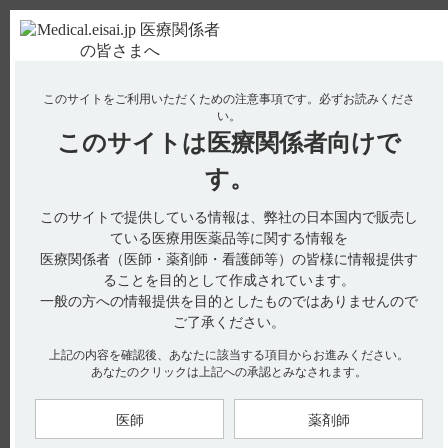
ＰＣ版
お電話はこちら
このサイトをご利用いただくための注意事項です。
必ずお読みくださ
使用期限検索
Drug Information
い。
このサイトは
医療関係者向けで
す。
検索対象：
このサイトで提供している情報は、弊社の日本国内で販売し
全ての項目を対象
ている医療用医薬品等に関する情報を
医療関係者（医師・薬剤師・看護師等）の皆様に情報提供す
検索
ることを目的として作成されています。
一般の方への情報提供を目的としたものではありませんので
アクセス数順
ご了承ください。
上記の内容を確認後、あなたに該当する項目からお進みください。
全80件
『 デエビゴ 』 内のQ&A
あなたのクリックは上記への承認とみなされます。
【デエビゴ】 他の睡眠薬と併用できますか？
医師
薬剤師