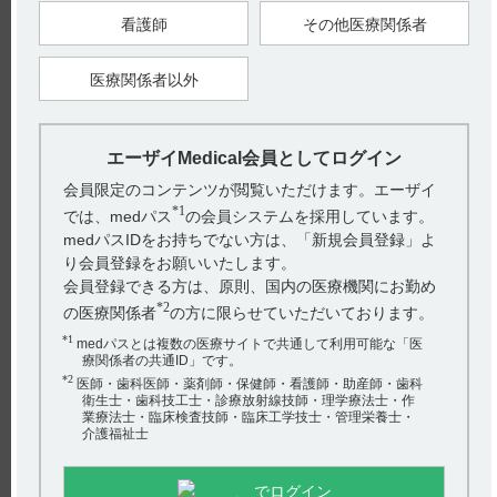
電子添文には、他の睡眠薬との併用に関する以下の記載がありま
看護師
その他医療関係者
す。 7．用法及び用量に関連する注意（引用1） 7．6 他の不眠症
治療薬と併用したときの有効...
医療関係者以外
【デエビゴ】 投薬期間制限はありますか？
デエビゴ錠は投薬（あるいは投与）期間に関する制限は定められ
エーザイMedical会員としてログイン
ておりません。（引用1） 患者の症状等により医師が必要と判断
会員限定のコンテンツが閲覧いただけます。エーザイ
する期間を処方していただくようお願...
*1
では、medパス
の会員システムを採用しています。
medパスIDをお持ちでない方は、「新規会員登録」よ
【デエビゴ】 デエビゴ5mg・10mgを服用している方
り会員登録をお願いいたします。
に、追加でCYP3Aを中程度又は強力に阻害する薬剤を
会員登録できる方は、原則、国内の医療機関にお勤め
併用する...
*2
の医療関係者
の方に限らせていただいております。
*1
medパスとは複数の医療サイトで共通して利用可能な「医
デエビゴの血中濃度上昇による副作用発現を避けるため、併用開
療関係者の共通ID」です。
始日から2.5mgに減量すること が望ましいと考えます。 なお、薬
*2
医師・歯科医師・薬剤師・保健師・看護師・助産師・歯科
衛生士・歯科技工士・診療放射線技師・理学療法士・作
物相互作用の薬物動態に関する...
業療法士・臨床検査技師・臨床工学技士・管理栄養士・
介護福祉士
【デエビゴ】 食事の影響について教えてください。
食後、どのくらい時間を空けて服用すればよいです
でログイン