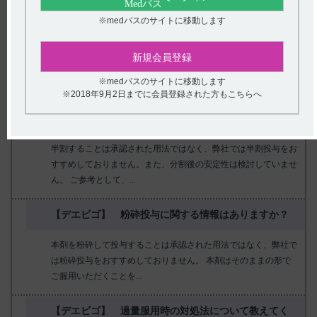
か？
※medパスのサイトに移動します
電子添文には、食事の影響に関する以下の記載があります。 7.
用法及び用量に関連する注意（引用1） 7.3 入眠効果の発現が遅
新規会員登録
れるおそれがあるため...
※medパスのサイトに移動します
※2018年9月2日までに会員登録された方もこちらへ
【デエビゴ】 半割（分割）できますか？また安定性
のデ－タはありますか。
半割することは承認された用法ではなく、弊社では半割投与をお
すすめしておりません。また、分割後の安定性は検討していませ
ん。 ご参考として、...
【デエビゴ】 粉砕投与に関する情報はありますか？
本剤を粉砕して投与することは承認された用法ではなく、弊社で
は粉砕投与をおすすめしておりません。 本剤はそのままの形で
ご服用いただくことを...
【デエビゴ】 過量服用時の対処法について教えてく