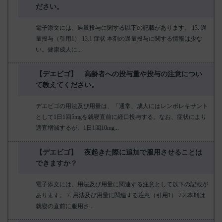
ださい。
電子添文には、過量投与に関する以下の記載があります。 13. 過
量投与（引用1） 13.1 症状 本剤の過量投与に関する情報は少な
い。健康成人に...
【デエビゴ】 高齢者への投与量や投与の注意につい
て教えてください。
デエビゴの用法及び用量は、「通常、成人にはレンボレキサント
として1日1回5mgを就寝直前に経口投与する。なお、症状により
適宜増減するが、1日1回10mg...
【デエビゴ】 夜起きた際に追加で服用させることは
できますか？
電子添文には、用法及び用量に関連する注意として以下の記載が
あります。 7. 用法及び用量に関連する注意（引用1） 7.2 本剤は
就寝の直前に服用さ...