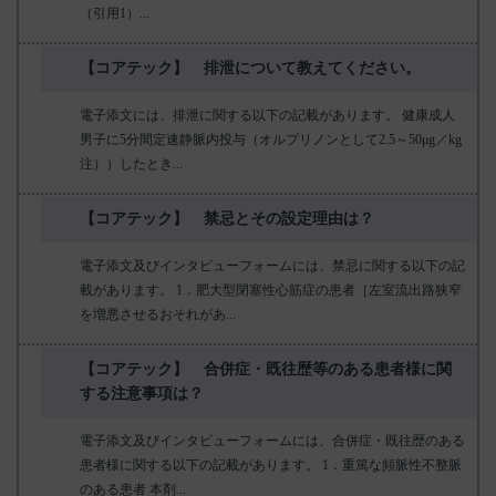
（引用1）...
【コアテック】 排泄について教えてください。
電子添文には、排泄に関する以下の記載があります。 健康成人
男子に5分間定速静脈内投与（オルプリノンとして2.5～50μg／kg
注））したとき...
【コアテック】 禁忌とその設定理由は？
電子添文及びインタビューフォームには、禁忌に関する以下の記
載があります。 1．肥大型閉塞性心筋症の患者［左室流出路狭窄
を増悪させるおそれがあ...
【コアテック】 合併症・既往歴等のある患者様に関
する注意事項は？
電子添文及びインタビューフォームには、合併症・既往歴のある
患者様に関する以下の記載があります。 1．重篤な頻脈性不整脈
のある患者 本剤...