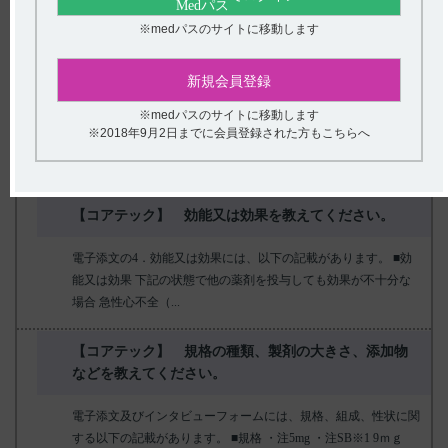
肝・腎機能が低下していることが多く、副作用が発現しやすいと
※medパスのサイトに移動します
推定される。（引用1、...
【コアテック】 投薬期間に制限はありますか？
新規会員登録
※medパスのサイトに移動します
インタビューフォームには、「本剤は、投薬（あるいは投与）期
※2018年9月2日までに会員登録された方もこちらへ
間に関する制限は定められていない。」と記載されています。
（引用1） 【引用】 ...
【コアテック】 効能又は効果を教えてください。
電子添文の4．効能又は効果には、以下の記載があります。 ■効
能又は効果 下記の状態で他の薬剤を投与しても効果が不十分な
場合 急性心不全（...
【コアテック】 規格の種類、製剤の大きさ、添加物
などを教えてください。
電子添文及びインタビューフォームには、規格、組成、性状に関
する以下の記載があります。 ■規格 ・注5mg ・注SB※1 9ｍｇ