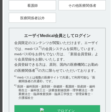
電子添文には、「貯法：室温保存」と記載があります。（引用
看護師
その他医療関係者
1、2） なお、コアテック注SB9mgの電子添文20．取扱い上の注
意には、「外袋のか...
医療関係者以外
【コアテック】 有効成分名は？
電子添文の19．有効成分に関する理化学的知見には、「一般名：
エーザイMedical会員としてログイン
オルプリノン塩酸塩水和物（Olprinone Hydrochloride Hydrate）」
会員限定のコンテンツが閲覧いただけます。エーザイ
と...
*1
では、medパス
の会員システムを採用しています。
medパスIDをお持ちでない方は、「新規会員登録」よ
【コアテック】 使用期限について教えてください。
り会員登録をお願いいたします。
会員登録できる方は、原則、国内の医療機関にお勤め
電子添文には、「有効期間：3年」と記載があります。（引用1、
*2
の医療関係者
の方に限らせていただいております。
2） ※お手元のエーザイ製品の製造番号から使用期限を検索でき
*1
medパスとは複数の医療サイトで共通して利用可能な「医
ます。 使用...
療関係者の共通ID」です。
*2
医師・歯科医師・薬剤師・保健師・看護師・助産師・歯科
衛生士・歯科技工士・診療放射線技師・理学療法士・作
【コアテック】 高齢者への投与に関する注意事項
業療法士・臨床検査技師・臨床工学技士・管理栄養士・
は？
介護福祉士
電子添文には、高齢者への投与に関する以下の記載があります。
でログイン