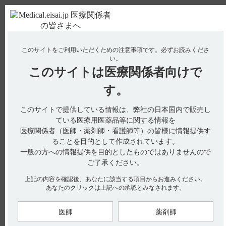
ＰＣ版
お電話はこちら
このサイトをご利用いただくための注意事項です。
必ずお読みくださ
使用期限検索
Drug Information
い。
このサイトは
医療関係者向けで
す。
検索対象：
このサイトで提供している情報は、弊社の日本国内で販売し
全ての項目を対象
ている医療用医薬品等に関する情報を
医療関係者（医師・薬剤師・看護師等）の皆様に情報提供す
検索
ることを目的として作成されています。
一般の方への情報提供を目的としたものではありませんので
アクセス数順
ご了承ください。
上記の内容を確認後、あなたに該当する項目からお進みください。
全29件
『 コアテック 』 内のQ&A
あなたのクリックは上記への承認とみなされます。
【コアテック】 保管方法は？
医師
薬剤師