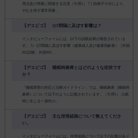
用法及び用量に関連する注意（引用1） 7.1 効果不十分により、
やむを得ず通常用量...
【デエビゴ】 QT間隔に及ぼす影響は？
インタビューフォームには、以下の試験結果が報告されていま
す。 5）QT間隔に及ぼす影響（健康成人及び健康高齢者）［外国
002試験、外国003...
【デエビゴ】 睡眠時麻痺とはどのような症状です
か？
「睡眠障害の対応と治療ガイドライン」では、睡眠麻痺（睡眠時
麻痺）について以下のように記載されています。（引用1） 入眠
時に生じる一過性の...
【デエビゴ】 主な排泄経路について教えてくださ
い。
インタビューフォームには、排泄経路について以下の記載があり