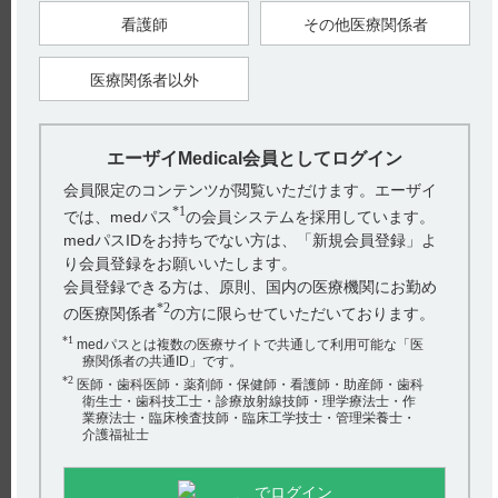
不眠症です。（引用１） 【引用】 1)デエビゴ錠2.5mg・5mg・
看護師
その他医療関係者
10mg電子添文 2024年2月改訂（第2版） 4.効能又...
医療関係者以外
【デエビゴ】 うつ病の併存の有無で副作用発現状況
について教えてください。
国際共同303試験では、限られた例数ですが、うつ病を併存する
エーザイMedical会員としてログイン
不眠症患者様が含まれていました。 うつ病の有無別の副作用発
会員限定のコンテンツが閲覧いただけます。エーザイ
現状況は以下のとおりです。（引用1...
*1
では、medパス
の会員システムを採用しています。
medパスIDをお持ちでない方は、「新規会員登録」よ
【デエビゴ】 不安障害の併存の有無で副作用発現状
り会員登録をお願いいたします。
況はかわりますか？
会員登録できる方は、原則、国内の医療機関にお勤め
*2
の医療関係者
の方に限らせていただいております。
国際共同第Ⅲ相プラセボ対照比較試験［国際共同303試験］で
*1
medパスとは複数の医療サイトで共通して利用可能な「医
は、限られた例数ですが、不安障害を併存する不眠症患者が含ま
療関係者の共通ID」です。
れていました。 不安障害の有無別の副...
*2
医師・歯科医師・薬剤師・保健師・看護師・助産師・歯科
衛生士・歯科技工士・診療放射線技師・理学療法士・作
業療法士・臨床検査技師・臨床工学技士・管理栄養士・
【デエビゴ】 蛋白結合率について教えてください。
介護福祉士
電子添文には、血漿蛋白結合率に関する以下の記載があります。
でログイン