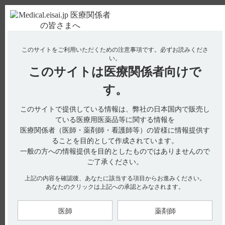
ＰＣ版
お電話はこちら
このサイトをご利用いただくための注意事項です。
必ずお読みくださ
使用期限検索
Drug Information
い。
このサイトは
医療関係者向けで
す。
検索対象：
このサイトで提供している情報は、弊社の日本国内で販売し
全ての項目を対象
ている医療用医薬品等に関する情報を
医療関係者（医師・薬剤師・看護師等）の皆様に情報提供す
検索
ることを目的として作成されています。
一般の方への情報提供を目的としたものではありませんので
アクセス数順
ご了承ください。
上記の内容を確認後、あなたに該当する項目からお進みください。
全80件
『 デエビゴ 』 内のQ&A
あなたのクリックは上記への承認とみなされます。
【デエビゴ】 効能又は効果は？
医師
薬剤師