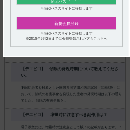
16. 薬物動態 16.3 分布（引用1） 血漿蛋白結合率（in vitro、ヒト
※medパスのサイトに移動します
血...
【デエビゴ】 吸収部位、吸収率について教えてくだ
新規会員登録
さい。
※medパスのサイトに移動します
※2018年9月2日までに会員登録された方もこちらへ
吸収部位を同定する試験を実施しておらず、吸収部位は不明で
す。 ■吸収率 インタビューフォームにはバイオアベイラビリティ
について以下の記載があります...
【デエビゴ】 傾眠の発現時期について教えてくださ
い。
不眠症患者を対象とした国際共同第III相臨床試験（303試験）に
おいて、傾眠の有害事象を発現した患者の発現時期は以下の通り
でした。 傾眠の有害事象を...
【デエビゴ】 増量時に注意すべき副作用は？
電子添文には、増量時の注意点として以下の記載があります。 7.