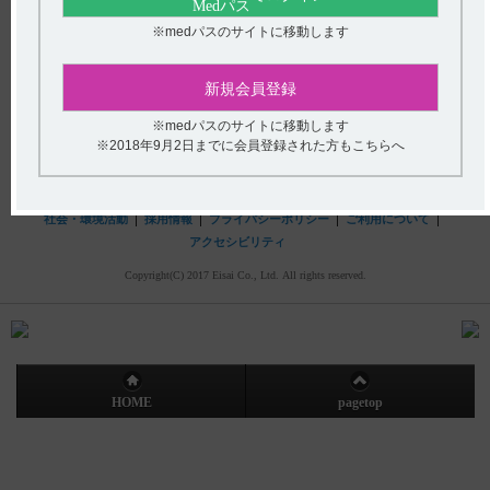
hhcホットライン
※medパスのサイトに移動します
(平日9時〜18時 土日・祝日9時〜17時)
フリーダイヤル
0120-419-497
新規会員登録
インターネットでのお問い合わせ
※medパスのサイトに移動します
※2018年9月2日までに会員登録された方もこちらへ
エーザイ企業サイト
製品情報
企業情報
株主・投資家の皆さまへ
社会・環境活動
採用情報
プライバシーポリシー
ご利用について
アクセシビリティ
Copyright(C) 2017 Eisai Co., Ltd. All rights reserved.
HOME
pagetop