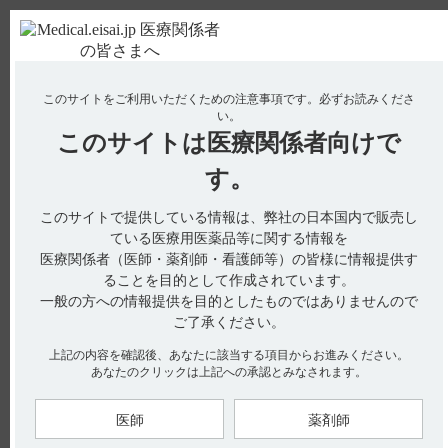
ＰＣ版
お電話はこちら
このサイトをご利用いただくための注意事項です。
必ずお読みくださ
使用期限検索
Drug Information
い。
このサイトは
医療関係者向けで
No : 3059
【サイレース・注射】 警告の内容とその理由
す。
は？
このサイトで提供している情報は、弊社の日本国内で販売し
ている医療用医薬品等に関する情報を
医療関係者（医師・薬剤師・看護師等）の皆様に情報提供す
警告は設定されていません。
ることを目的として作成されています。
【引用】
一般の方への情報提供を目的としたものではありませんので
･サイレース静注2mg インタビューフォーム 2016年3月改訂
ご了承ください。
（改訂第6版） Ⅷ．安全性（使用上の注意等）に関する項
目 1．警告内容とその理由
上記の内容を確認後、あなたに該当する項目からお進みください。
あなたのクリックは上記への承認とみなされます。
【関連情報】
特にありません。
医師
薬剤師
【作成年月】