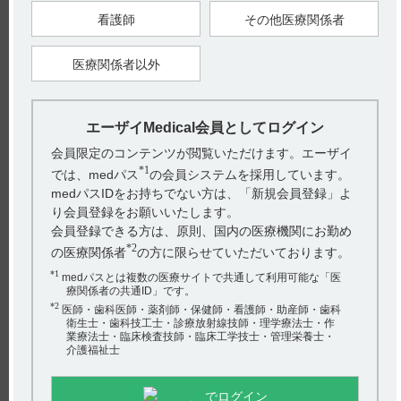
2018年1月
看護師
その他医療関係者
戻る
医療関係者以外
エーザイMedical会員としてログイン
関連するQ&A
会員限定のコンテンツが閲覧いただけます。エーザイ
【エラスチーム】 使用期限は何年ですか？
*1
では、medパス
の会員システムを採用しています。
【ジプロフィリン】 小児への投与に関する注意事項につ
medパスIDをお持ちでない方は、「新規会員登録」よ
いて教えてください。
り会員登録をお願いいたします。
会員登録できる方は、原則、国内の医療機関にお勤め
【ジプロフィリン】 用法及び用量について教えてくださ
*2
の医療関係者
の方に限らせていただいております。
い。
*1
medパスとは複数の医療サイトで共通して利用可能な「医
【サイレース・注射】 禁忌とその設定理由について教え
療関係者の共通ID」です。
アンケート:ご意見をお聞かせください
*2
医師・歯科医師・薬剤師・保健師・看護師・助産師・歯科
てください。
衛生士・歯科技工士・診療放射線技師・理学療法士・作
(選択してください)
業療法士・臨床検査技師・臨床工学技士・管理栄養士・
【ジプロフィリン】 腎機能障害の患者に関する注意事項
介護福祉士
について教えてください。
送信する
でログイン