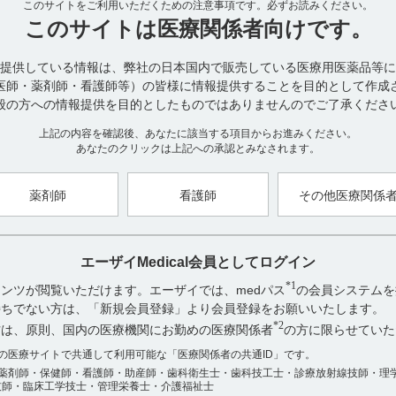
このサイトをご利用いただくための注意事項です。
16．5．1 尿中排泄
必ずお読みください。
注）
このサイトは
医療関係者向けです。
健康成人男子5名にフルニトラゼパム4mg
を単回経口投与後、72
8.6％、開還体及び水酸化体として4.7％が排泄された。（引用2）
注）
本剤の承認された用法及び用量は「通常成人1回、フルニトラゼパム
提供している情報は、弊社の日本国内で販売している医療用医薬品等に
に経口投与する。なお、年齢・症状により適宜増減するが、高齢者には
医師・薬剤師・看護師等）の皆様に情報提供することを目的として作成
般の方への情報提供を目的としたものではありませんのでご了承くださ
【関連情報】
インタビューフォームには、分布、代謝及び排泄に関する以下の記載
上記の内容を確認後、あなたに該当する項目からお進みください。
あなたのクリックは上記への承認とみなされます。
■分布
・血液－脳関門通過性（引用3）
＜参考＞
薬剤師
看護師
その他医療関係
14
ラットに
C?フルニトラゼパム1mg／kgを経口投与した場合の脳の放射
であり、血液中濃度0.16μg／gとほぼ同等であった。（引用4）
エーザイMedical会員としてログイン
・血液－胎盤関門通過性（引用5）
＜参考＞
*1
ンツが閲覧いただけます。エーザイでは、medパス
の会員システムを
妊娠14日目及び19日目のラットに14C?フルニトラゼパム5mg／kg
お持ちでない方は、「新規会員登録」より会員登録をお願いいたします。
の頭部、胴部及び母ラット血中の総放射能活性は以下の通りであった。
*2
方は、原則、国内の医療機関にお勤めの医療関係者
の方に限らせていた
アンケート:ご意見をお聞かせください
数の医療サイトで共通して利用可能な「医療関係者の共通ID」です。
・乳汁への移行性（引用7）
薬剤師・保健師・看護師・助産師・歯科衛生士・歯科技工士・診療放射線技師・理
役に立った
＜参考＞外国人のデータ
技師・臨床工学技士・管理栄養士・介護福祉士
妊婦に2mgを経口投与した結果では、投与11時間後から27時間後に