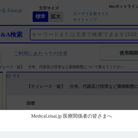
hhcホットライ
文字サイズ
エーザイ企業サイト
サイトトップ
Q&A検索
使用期限
ご利用にあたっての注意
イレース・錠】 分布、代謝及び排泄など薬物動態について教えてください。
戻る
【サイレース・錠】 分布、代謝及び排泄など薬物動態
回答
電子添文には、排泄に関する以下の記載があります。
16． 薬物動態
16．5 排泄（引用1）