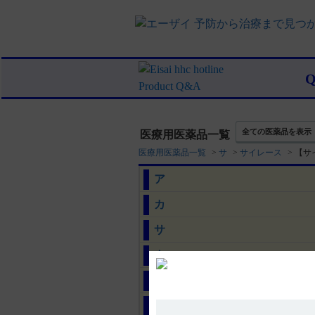
全ての医薬品を表示
医療用医薬品一覧
医療用医薬品一覧
>
サ
>
サイレース
>
【サ
ア
カ
サ
タ
ナ
ハ