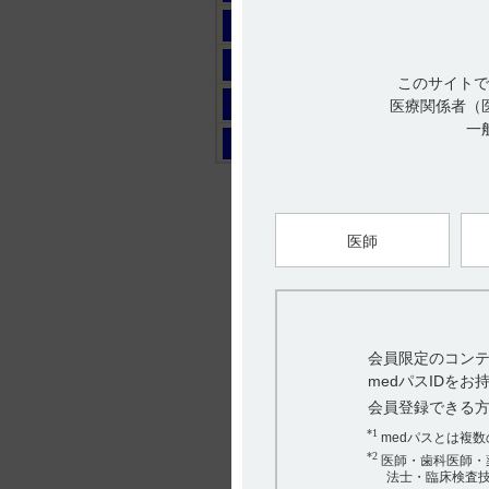
マ
ヤ
このサイトで
ラ
医療関係者（
一
ワ
医師
会員限定のコンテ
medパスIDを
会員登録できる
*1
medパスとは複
*2
医師・歯科医師・
法士・臨床検査