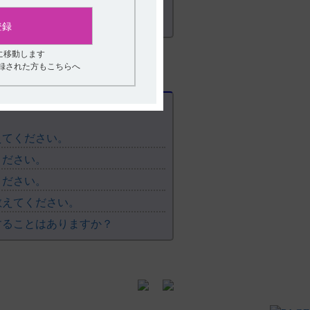
登録
乳汁中の総放射能活性は血液中の45～
消失は早く7時間後にはほとんど検出され
に移動します
登録された方もこちらへ
えてください。
ください。
与した後、経時的に各臓器、組織中の放射活
ください。
）、副腎、腎臓にもやや高い放射活性が
教えてください。
することはありますか？
（引用4）
割合は77.6～79.6％であった。