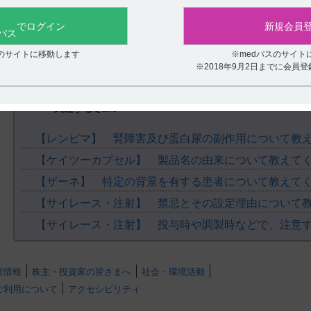
役に立たなかった
い濃度で推移していた。
でログイン
新規会員
＜参考＞
14
母ラットに
C?フルニトラゼパム5mg／kgを経口投与した結果では、
68％で、ほぼ平行した経時的推移を示した。未変化体の乳汁中からの
スのサイトに移動します
※medパスのサイト
※2018年9月2日までに会員
なかった。
・髄液への移行性（引用8）
該当資料なし
関連するQ&A
・その他の組織への移行性（引用9）
【レンビマ】 腎障害及び蛋白尿の副作用について教
＜参考＞
【ケイツーカプセル】 製品名の由来について教えて
14
雄ラットに
C?フルニトラゼパム1mg／kg及び5mg／kgを経口投
性を測定した。
【ザーネ】 特定の背景を有する患者について教えて
消化管内容物、肝臓にきわめて高い放射活性が、脂肪（特に褐色脂肪
認められた。
【サイレース・注射】 禁忌とその設定理由について
【サイレース・注射】 投与時や調製時などで、注意
5mg／kg経口投与においても1mg／kg投与と同様の結果が得られた。
業情報
株主・投資家の皆さまへ
社会・環境活動
・血漿蛋白結合率（引用10）
ご利用について
アクセシビリティ
＜参考＞外国人のデータ
フルニトラゼパム濃度が1～20ng／mLにおけるヒト血漿蛋白との結合型の
.