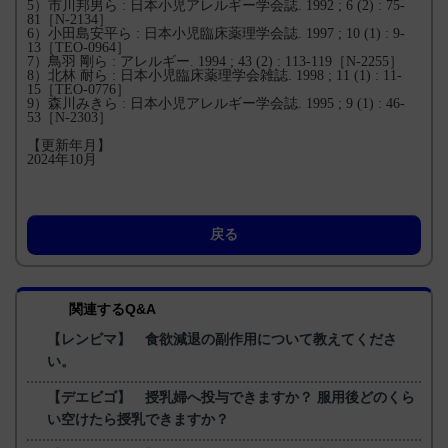
5）市川邦男ら : 日本小児アレルギー学会誌. 1992 ; 6 (2) : 75-
81［N-2134］
6）小田島安平ら : 日本小児臨床薬理学会誌. 1997 ; 10 (1) : 9-
13［TEO-0964］
7）鳥羽 剛ら : アレルギー. 1994 ; 43 (2) : 113-119［N-2255］
8）北林 耐ら : 日本小児臨床薬理学会雑誌. 1998 ; 11 (1) : 11-
15［TEO-0776］
9）森川みきら : 日本小児アレルギー学会誌. 1995 ; 9 (1) : 46-
53［N-2303］
【更新年月】
2024年10月
戻る
関連するQ&A
【レンビマ】 食欲減退の副作用について教えてくださ
い。
【デエビゴ】 授乳婦へ投与できますか？ 服用後どのくら
い空けたら授乳できますか？