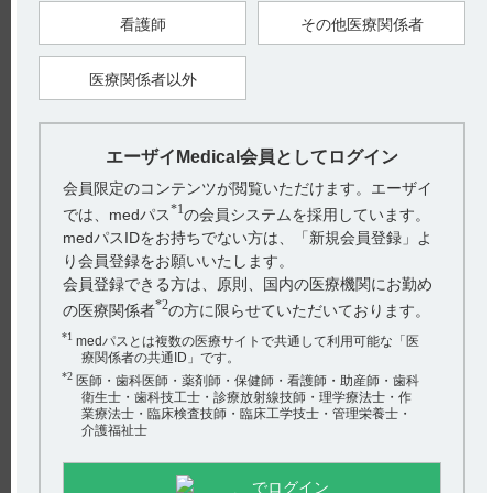
投与すること。
小児、特に乳幼児は成人に比べて痙攣を惹起しやすく、また、
看護師
その他医療関係者
テオフィリンクリアランスが変動しやすい。
なお、次の小児にはより慎重に投与すること。
・てんかん及び痙攣の既往歴のある小児
医療関係者以外
痙攣を誘発することがある。
・発熱している小児
テオフィリン血中濃度の上昇や痙攣等の症状があらわれること
がある。
・6ヵ月未満の乳児
エーザイMedical会員としてログイン
乳児期にはテオフィリンクリアランスが一定していない。テオ
フィリンクリアランスが低く、テオフィリン血中濃度が上昇す
会員限定のコンテンツが閲覧いただけます。エーザイ
ることがある。
（2）小児、特に乳幼児に投与する場合には、保護者等に対
*1
では、medパス
の会員システムを採用しています。
し、発熱時には一時減量あるいは中止するなどの対応を、あら
medパスIDをお持ちでない方は、「新規会員登録」よ
かじめ指導しておくことが望ましい。
（3）本剤の投与に際しては、保護者等に対し、患児の状態を
り会員登録をお願いいたします。
十分に観察し、異常が認められた場合には速やかに主治医に連
会員登録できる方は、原則、国内の医療機関にお勤め
絡するなどの適切な対応をするように注意を与えること。
小児では一般に自覚症状を訴える能力が劣る。
*2
の医療関係者
の方に限らせていただいております。
9．7．2 低出生体重児、新生児
低出生体重児、新生児を対象とした臨床試験は実施していな
*1
medパスとは複数の医療サイトで共通して利用可能な「医
い。
療関係者の共通ID」です。
【関連情報】
*2
医師・歯科医師・薬剤師・保健師・看護師・助産師・歯科
インタビューフォームには、小児への投与に関する以下の記載
衛生士・歯科技工士・診療放射線技師・理学療法士・作
があります。
業療法士・臨床検査技師・臨床工学技士・管理栄養士・
介護福祉士
■小児等（引用3）
（解説）
小児ではテオフィリンクリアランスが変動しやすいためテオフ
ィリン血中濃度のモニタリングを行い慎重に投与すること。
でログイン