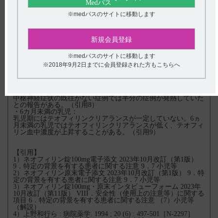
（引用4、5）
・てんかん及び痙攣の既往歴のある小児：
※medパスのサイトに移動します
痙攣を誘発することがある。
熱性痙攣の既往のある小児にキサンチン系薬剤を投与したとこ
ろ、全身性痙攣を認めた症例が報告されている。痙攣の既往歴
のある患者は、キサンチン系薬剤投与により痙攣が重症化（潜
新規会員登録
在因子が顕在化）することがある。（引用6）
全身性強直発作の既往のある小児で、気管支喘息のためテオフ
※medパスのサイトに移動します
ィリンを投与していたところ、間代性痙攣、チアノーゼを認め
た症例が報告されている。
※2018年9月2日までに会員登録された方もこちらへ
・発熱している小児：
テオフィリンクリアランスが低下し、テオフィリン血中濃度の
上昇や痙攣等の症状があらわれることがある。（引用7）
また、小児において痙攣の副作用例135例を検討したところ、
中枢神経症状の既往がない症例では半分の症例が発熱していた
との報告がある。（引用8）
・6カ月未満の乳児：
乳児期にはテオフィリンクリアランスが一定していない。6ヵ
月未満の乳児ではテオフィリンクリアランスが低く、テオフィ
リン血中濃度が上昇することがある。（引用9）
【引用】
1）ネオフィリン錠100mg電子添文 2023年10月改訂（第1版）
9．特定の背景を有する患者に関する注意 9．7 小児等
2）ネオフィリン原末電子添文 2023年10月改訂（第1版） 9．特
定の背景を有する患者に関する注意 9．7 小児等
3）ネオフィリン錠100mg・原末インタビューフォーム 2023年
10月改訂（第11版） VIII．安全性（使用上の注意等）に関する
項目 6．特定の背景を有する患者に関する注意 （7）小児等
（解説）
4）上野和行ら : 病院薬学. 1994 ; 20 (6) : 497-501［N-2297］