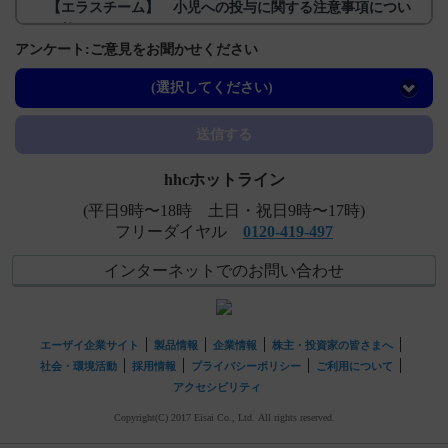
【エラスチーム】 小児への投与に関する注意事項につい
て教えてください。
アンケート:ご意見をお聞かせください
【レミトロ】 サイクル開始、休薬、減量及び中止基準に
ついて教えてください。
(選択してください)
【レンビマ】 骨髄抑制の副作用について教えてくださ
送信する
い。
hhcホットライン
(平日9時〜18時 土日・祝日9時〜17時)
フリーダイヤル
0120-419-497
インターネットでのお問い合わせ
エーザイ企業サイト
製品情報
企業情報
株主・投資家の皆さまへ
社会・環境活動
採用情報
プライバシーポリシー
ご利用について
アクセシビリティ
Copyright(C) 2017 Eisai Co., Ltd. All rights reserved.