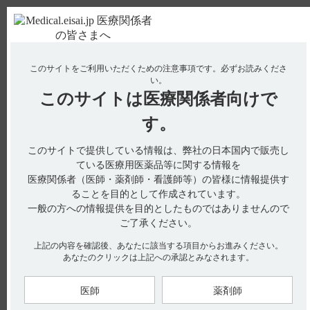
ＰＣ版
お電話はこちら
このサイトをご利用いただくための注意事項です。
必ずお読みくださ
使用期限検索
Drug Information
い。
このサイトは
医療関係者向けで
No : 1786
【ネオフィリン・錠・原末】 小児への投与に関
す。
する注意事項について教えてください。
このサイトで提供している情報は、弊社の日本国内で販売し
【ネオフィリン・錠・原末】
ている医療用医薬品等に関する情報を
医療関係者（医師・薬剤師・看護師等）の皆様に情報提供す
小児への投与に関する注意事項について教えてください。
ることを目的として作成されています。
一般の方への情報提供を目的としたものではありませんので
ご了承ください。
電子添文には、小児への投与に関する以下の記載があります。
上記の内容を確認後、あなたに該当する項目からお進みください。
あなたのクリックは上記への承認とみなされます。
［ネオフィリン錠100mg・原末共通］
9．特定の背景を有する患者に関する注意
9．7 小児等（引用1、2）
医師
薬剤師
9．7．1 小児、幼児、乳児
（1）テオフィリン血中濃度のモニタリングを行うなど慎重に