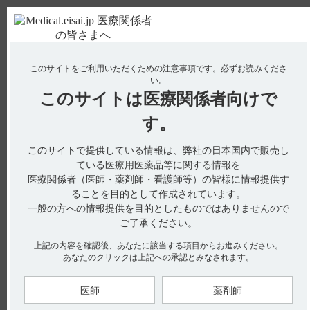
ＰＣ版
お電話はこちら
このサイトをご利用いただくための注意事項です。
必ずお読みくださ
使用期限検索
Drug Information
い。
このサイトは
医療関係者向けで
No : 319
【フェロミア】 腎機能障害の患者に関する注意
す。
事項を教えてください。
このサイトで提供している情報は、弊社の日本国内で販売し
【フェロミア】
ている医療用医薬品等に関する情報を
医療関係者（医師・薬剤師・看護師等）の皆様に情報提供す
腎機能障害の患者に関する注意事項を教えてください。
ることを目的として作成されています。
一般の方への情報提供を目的としたものではありませんので
ご了承ください。
電子添文には、腎機能障害の患者に関する注意事項は設定され
上記の内容を確認後、あなたに該当する項目からお進みください。
ていません。（引用1）
あなたのクリックは上記への承認とみなされます。
【引用】
医師
薬剤師
1）フェロミア錠50mg･顆粒8.3％電子添文2023年7月改訂（第1
版） 9．特定の背景を有する患者に関する注意