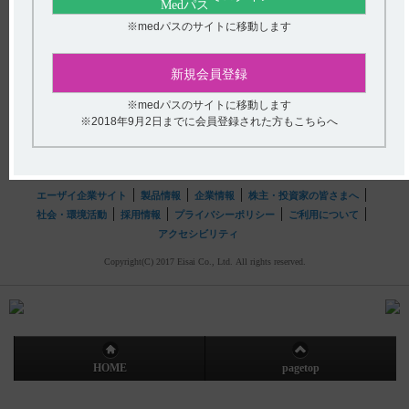
送信する
※medパスのサイトに移動します
hhcホットライン
(平日9時〜18時 土日・祝日9時〜17時)
新規会員登録
フリーダイヤル
0120-419-497
※medパスのサイトに移動します
※2018年9月2日までに会員登録された方もこちらへ
インターネットでのお問い合わせ
エーザイ企業サイト
製品情報
企業情報
株主・投資家の皆さまへ
社会・環境活動
採用情報
プライバシーポリシー
ご利用について
アクセシビリティ
Copyright(C) 2017 Eisai Co., Ltd. All rights reserved.
HOME
pagetop