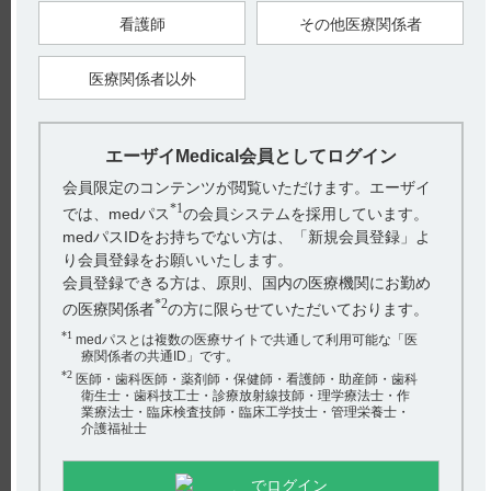
【更新年月】
看護師
その他医療関係者
2024年2月
医療関係者以外
戻る
エーザイMedical会員としてログイン
会員限定のコンテンツが閲覧いただけます。エーザイ
関連するQ&A
*1
では、medパス
の会員システムを採用しています。
【ベサコリン】 製品名の由来について教えてください。
medパスIDをお持ちでない方は、「新規会員登録」よ
り会員登録をお願いいたします。
【エクフィナ】 海外での承認状況及び発売国について教
会員登録できる方は、原則、国内の医療機関にお勤め
えてください。
*2
の医療関係者
の方に限らせていただいております。
【フィコンパ錠・細粒】 飲み忘れた場合の対応について
*1
medパスとは複数の医療サイトで共通して利用可能な「医
教えてください。
療関係者の共通ID」です。
*2
医師・歯科医師・薬剤師・保健師・看護師・助産師・歯科
【フェロミア】 肝機能障害の患者に関する注意事項を教
衛生士・歯科技工士・診療放射線技師・理学療法士・作
アンケート:ご意見をお聞かせください
業療法士・臨床検査技師・臨床工学技士・管理栄養士・
えてください。
介護福祉士
(選択してください)
【ケアラム】 50mg 1日1回投与は可能ですか。
でログイン