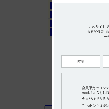
マ
ヤ
ラ
このサイトで
医療関係者（
ワ
一
医師
会員限定のコンテ
medパスIDを
会員登録できる
*1
medパスとは複