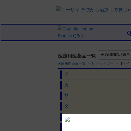
全ての医薬品を表示
医療用医薬品一覧
医療用医薬品一覧
>
カ
>
ケイツー
>
【ケイ
ア
カ
サ
タ
ナ
ハ