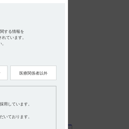
指導すること。PTPシートの誤飲により、
重篤な合併症を併発することがある。（引
関する情報を
されています。
い。
下する。（引用2）
上の注意 14．1薬剤交付時の注意 14．
者
医療関係者以外
い上の注意 20．1
採用しています。
だいております。