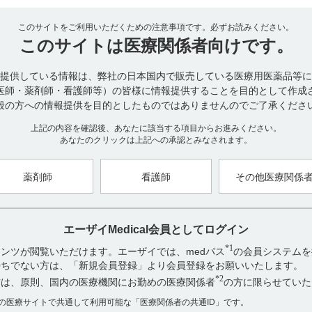
14．適用上の注意
このサイトをご利用いただくための注意事項です。
必ずお読みください。
14．1薬剤交付時の注意
このサイトは
医療関係者向けです。
14．1．1PTP包装の薬剤はPTPシートから取り出して服用するよう
硬い鋭角部が食道粘膜に刺入し、更には穿孔をおこして縦隔洞炎等の
提供している情報は、弊社の日本国内で販売している医療用医薬品等に
用1）
医師・薬剤師・看護師等）の皆様に情報提供することを目的として作成
般の方への情報提供を目的としたものではありませんのでご了承くださ
20．取扱い上の注意
20．1外箱開封後は光を遮り保存すること。光により分解し、含量が低
上記の内容を確認後、あなたに該当する項目からお進みください。
あなたのクリックは上記への承認とみなされます。
【引用】
1）ケイツーカプセル5mg電子添文 2023年3月改訂（第1版） 14．適用
薬剤師
看護師
その他医療関係
1．1
2）ケイツーカプセル5mg電子添文 2023年3月改訂（第1版） 20．取扱
【更新年月】
エーザイMedical会員としてログイン
2024年2月
*1
ンツが閲覧いただけます。エーザイでは、medパス
の会員システムを
お持ちでない方は、「新規会員登録」より会員登録をお願いいたします。
*2
方は、原則、国内の医療機関にお勤めの医療関係者
の方に限らせていた
数の医療サイトで共通して利用可能な「医療関係者の共通ID」です。