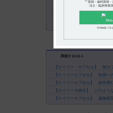
*2
医師・歯科医師・
アンケート:ご意見をお聞かせく
法士・臨床検査
役に立った
役に立たなかった
※medパ
関連するQ&A
【ケイツー・カプセル】 脱カ
【ケイツーカプセル】 妊婦へ
【ケイツーカプセル】 副作用
【ケイツーＮ静注】 どのよう
【ケイツーカプセル】 薬物相