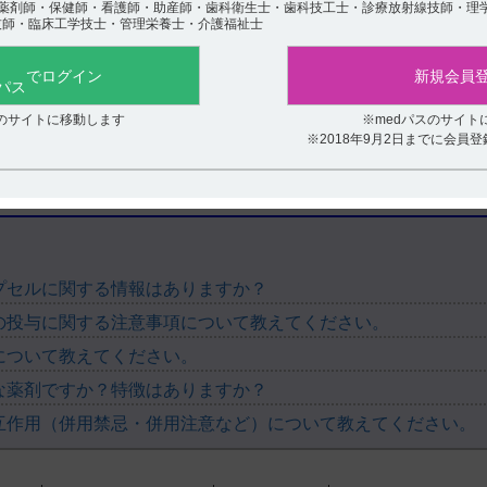
薬剤師・保健師・看護師・助産師・歯科衛生士・歯科技工士・診療放射線技師・理
ださい
技師・臨床工学技士・管理栄養士・介護福祉士
でログイン
新規会員
スのサイトに移動します
※medパスのサイト
※2018年9月2日までに会員
プセルに関する情報はありますか？
の投与に関する注意事項について教えてください。
について教えてください。
な薬剤ですか？特徴はありますか？
互作用（併用禁忌・併用注意など）について教えてください。