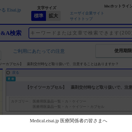
hhcホットライ
文字サイズ
エーザイ企業サイト
サイトトップ
Q&A検索
使用期限
ご利用にあたっての注意
ツーカプセル】 薬剤交付時など取り扱いで、注意することはありますか？
戻る
【ケイツーカプセル】 薬剤交付時など取り扱いで、注
カテゴリー :
医療用医薬品一覧
>
カ
>
ケイツー
医療用医薬品一覧
>
カ
>
ケイツー
>
カプセル
回答
電子添文には、薬剤交付時及び取扱い上の注意に関する以下の記載が