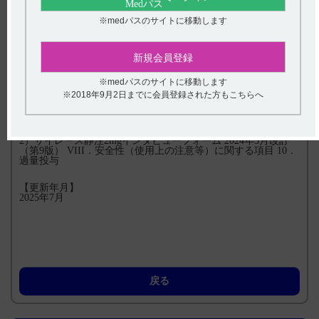
5．拮抗薬
ベンゾジアゼピン系薬剤の拮抗薬であるフルマゼニルの静注
※medパスのサイトに移動します
は、ベンゾジアゼピン系薬剤による鎮静や呼吸抑制の改善に有
効である。
新規会員登録
通常1～3の処置で間に合うが、昏睡状態が持続する場合には4
～5の処置を行う。
※medパスのサイトに移動します
※2018年9月2日までに会員登録された方もこちらへ
【引用】
1）サイレース静注2mg電子添文 2023年4月改訂（第1版） 13.
過量投与
2）サイレース静注2mgインタビューフォーム 2024年3月改訂
（第9版） VIII．安全性（使用上の注意等）に関する項目 10．
過量投与
【更新年月】
2025年7月
戻る