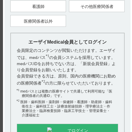
【関連情報】
インタビューフォームには、過量投与に関する以下の記載があ
看護師
その他医療関係者
ります。
■過量投与（引用2）
医療関係者以外
（解説）
・症状
中枢神経系の抑制…意識レベルの低下、昏睡
呼吸器系の抑制…呼吸数の減少、一回換気量の低下、舌根沈
下、気道閉塞
エーザイMedical会員としてログイン
循環器系の抑制…血圧下降、ショック
会員限定のコンテンツが閲覧いただけます。エーザイ
・処置
*1
では、medパス
の会員システムを採用しています。
呼吸、脈拍、血圧を監視する。
medパスIDをお持ちでない方は、「新規会員登録」よ
1．気道の確保
気道閉塞時には、枕をはずし、下顎を持ち上げて前頸部を伸長
り会員登録をお願いいたします。
し、気道を確保するが、不充分な場合には気管挿管を行う。
会員登録できる方は、原則、国内の医療機関にお勤め
2．全身状態の改善
全身状態の改善には、糖液又は電解質輸液500mLを点滴静注す
*2
の医療関係者
の方に限らせていただいております。
る。
3．血圧降下に対する処置
*1
medパスとは複数の医療サイトで共通して利用可能な「医
血圧降下の改善には昇圧剤を点滴静注する。
療関係者の共通ID」です。
ノルアドレナリンあるいはドパミン塩酸塩（5μg／kg／分以下
*2
では利尿効果、5～10μg／kg／分では心収縮力増加、10μg／kg
医師・歯科医師・薬剤師・保健師・看護師・助産師・歯科
／分以上では末梢血管収縮作用）を投与する。
衛生士・歯科技工士・診療放射線技師・理学療法士・作
血圧降下が持続する場合には重曹の静注（1回20～40mL）も有
業療法士・臨床検査技師・臨床工学技士・管理栄養士・
効である。
介護福祉士
4．薬物の排泄促進
薬物の排泄促進のために血液吸着、血液透析も有効なことがあ
るので、大量投与が疑われる時には血液吸着（活性炭）、血液
でログイン
透析の使用を考える。