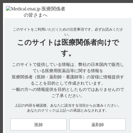
ＰＣ版
お電話はこちら
このサイトをご利用いただくための注意事項です。
必ずお読みくださ
使用期限検索
Drug Information
い。
このサイトは
医療関係者向けで
No : 3071
【サイレース・注射】 過量投与時の対処方法に
す。
ついて教えてください。
このサイトで提供している情報は、弊社の日本国内で販売し
ている医療用医薬品等に関する情報を
医療関係者（医師・薬剤師・看護師等）の皆様に情報提供す
電子添文には、過量投与に関する以下の記載があります。
ることを目的として作成されています。
一般の方への情報提供を目的としたものではありませんので
13. 過量投与（引用1）
13.1 症状
ご了承ください。
昏睡等の中枢神経抑制作用に基づく症状
上記の内容を確認後、あなたに該当する項目からお進みください。
13.2 処置
あなたのクリックは上記への承認とみなされます。
本剤の過量投与が明白又は疑われた場合の処置としてフルマゼ
ニル（ベンゾジアゼピン受容体拮抗剤）を投与する場合には、
使用前にフルマゼニルの使用上の注意を必ず読むこと。
医師
薬剤師