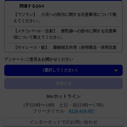
関連するQ&A
【ワソラン】 小児への投与に関する注意事項について教
えてください.。
【メチコバール・注射】 授乳婦への投与に関する注意事
項について教えてください。
【サイレース・錠】 薬物相互作用（併用禁忌・併用注意
など）について教えて下さい。
アンケート:ご意見をお聞かせください
【デエビゴ】 蛋白結合率について教えてください。
(選択してください)
【デエビゴ】 禁忌に「重度の肝機能障害のある患者」と
ありますが、設定した理由は？
送信する
hhcホットライン
(平日9時〜18時 土日・祝日9時〜17時)
フリーダイヤル
0120-419-497
インターネットでのお問い合わせ