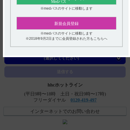
【フェロミア】 薬剤交付時など取り扱いで注意すること
を教えてください。
※medパスのサイトに移動します
【メチコバール・注射】 警告とその設定理由について教
新規会員登録
えてください。
※medパスのサイトに移動します
【サイレース・注射】 他剤との配合変化に関する情報は
※2018年9月2日までに会員登録された方もこちらへ
ありますか？
アンケート:ご意見をお聞かせください
【サイレース・錠】 服用にあたり注意することはありま
すか（定期検査の実施など）？
(選択してください)
【サイレース・注射】 規制区分について教えてくださ
送信する
い。
hhcホットライン
(平日9時〜18時 土日・祝日9時〜17時)
フリーダイヤル
0120-419-497
インターネットでのお問い合わせ