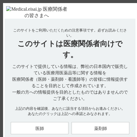
ＰＣ版
お電話はこちら
このサイトをご利用いただくための注意事項です。
必ずお読みくださ
使用期限検索
Drug Information
い。
このサイトは
医療関係者向けで
No : 3066
【サイレース・注射】 副作用について教えてく
す。
ださい。
このサイトで提供している情報は、弊社の日本国内で販売し
ている医療用医薬品等に関する情報を
医療関係者（医師・薬剤師・看護師等）の皆様に情報提供す
電子添文には、副作用に関する以下の記載があります。
ることを目的として作成されています。
一般の方への情報提供を目的としたものではありませんので
11. 副作用（引用1）
次の副作用があらわれることがあるので、観察を十分に行い、
ご了承ください。
異常が認められた場合には投与を中止するなど適切な処置を行
うこと。
上記の内容を確認後、あなたに該当する項目からお進みください。
あなたのクリックは上記への承認とみなされます。
11.1 重大な副作用
11.1.1 無呼吸、呼吸抑制、舌根沈下（各0.1～5％未満）
重篤な転帰をたどることがあるので観察を十分に行うこと。こ
医師
薬剤師
のような場合には、気道を確保し、換気をはかるなど適切な処
置を行うこと。