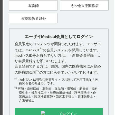
看護師
その他医療関係者
11.1.2 錯乱（0.1％未満）
11.2 その他の副作用
医療関係者以外
エーザイMedical会員としてログイン
【引用】
1）サイレース静注2mg電子添文 2023年4月改訂（第1版） 11.
会員限定のコンテンツが閲覧いただけます。エーザイ
副作用
*1
では、medパス
の会員システムを採用しています。
【更新年月】
medパスIDをお持ちでない方は、「新規会員登録」よ
2025年7月
り会員登録をお願いいたします。
会員登録できる方は、原則、国内の医療機関にお勤め
*2
の医療関係者
の方に限らせていただいております。
*1
medパスとは複数の医療サイトで共通して利用可能な「医
療関係者の共通ID」です。
*2
医師・歯科医師・薬剤師・保健師・看護師・助産師・歯科
戻る
衛生士・歯科技工士・診療放射線技師・理学療法士・作
業療法士・臨床検査技師・臨床工学技士・管理栄養士・
介護福祉士
関連するQ&A
でログイン