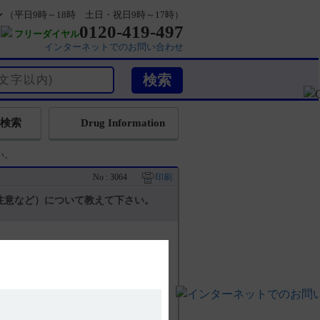
ン
（平日9時～18時 土日・祝日9時～17時）
0120-419-497
フリーダイヤル
インターネットでのお問い合わせ
検索
Drug Information
い。
No : 3064
印刷
注意など）について教えて下さい。