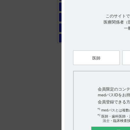
マ
このサイトで
ヤ
医療関係者（
ラ
一
ワ
医師
会員限定のコンテ
medパスIDを
会員登録できる
*1
medパスとは複
*2
医師・歯科医師・
法士・臨床検査