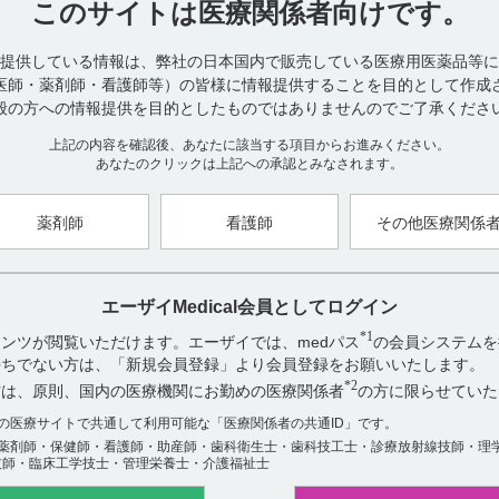
このサイトは
医療関係者向けです。
10. 相互作用（引用2）
10.2 併用注意（併用に注意すること）
提供している情報は、弊社の日本国内で販売している医療用医薬品等に
医師・薬剤師・看護師等）の皆様に情報提供することを目的として作成
般の方への情報提供を目的としたものではありませんのでご了承くださ
【引用】
1）サイレース静注2mg電子添文 2023年4月改訂（第1版）
上記の内容を確認後、あなたに該当する項目からお進みください。
2）サイレース静注2mg電子添文 2023年4月改訂（第1版） 10. 相互作
あなたのクリックは上記への承認とみなされます。
【更新年月】
2025年7月
薬剤師
看護師
その他医療関係
エーザイMedical会員としてログイン
*1
ンツが閲覧いただけます。エーザイでは、medパス
の会員システムを
お持ちでない方は、「新規会員登録」より会員登録をお願いいたします。
アンケート:ご意見をお聞かせください
*2
方は、原則、国内の医療機関にお勤めの医療関係者
の方に限らせていた
数の医療サイトで共通して利用可能な「医療関係者の共通ID」です。
役に立った
薬剤師・保健師・看護師・助産師・歯科衛生士・歯科技工士・診療放射線技師・理
役に立たなかった
技師・臨床工学技士・管理栄養士・介護福祉士