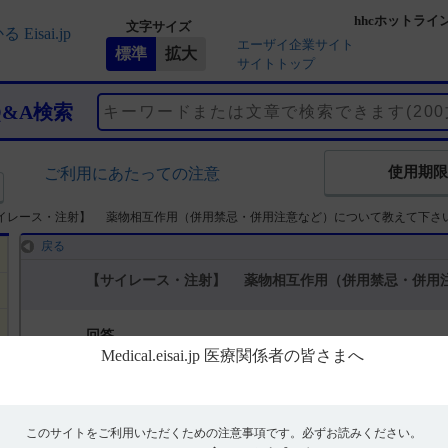
hhcホットライ
文字サイズ
エーザイ企業サイト
サイトトップ
Q&A検索
使用期限
ご利用にあたっての注意
イレース・注射】 薬物相互作用（併用禁忌・併用注意など）について教えて下さ
戻る
【サイレース・注射】 薬物相互作用（併用禁忌・併用
回答
電子添文には、併用禁忌は設定されていません。（引用1）
電子添文には、併用注意に関する以下の記載があります。
このサイトをご利用いただくための注意事項です。
必ずお読みください。