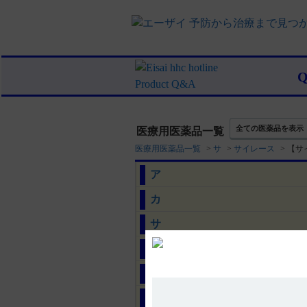
全ての医薬品を表示
医療用医薬品一覧
医療用医薬品一覧
>
サ
>
サイレース
>
【サ
ア
カ
サ
タ
ナ
ハ