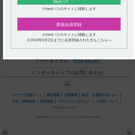
【ベサコリン】 高齢者への投与について教えてくださ
アンケート:ご意見をお聞かせください
※medパスのサイトに移動します
い。
(選択してください)
【サイレース・錠】 副作用について教えてください。
新規会員登録
送信する
※medパスのサイトに移動します
※2018年9月2日までに会員登録された方もこちらへ
hhcホットライン
(平日9時〜18時 土日・祝日9時〜17時)
フリーダイヤル
0120-419-497
インターネットでのお問い合わせ
エーザイ企業サイト
製品情報
企業情報
株主・投資家の皆さまへ
社会・環境活動
採用情報
プライバシーポリシー
ご利用について
アクセシビリティ
Copyright(C) 2017 Eisai Co., Ltd. All rights reserved.