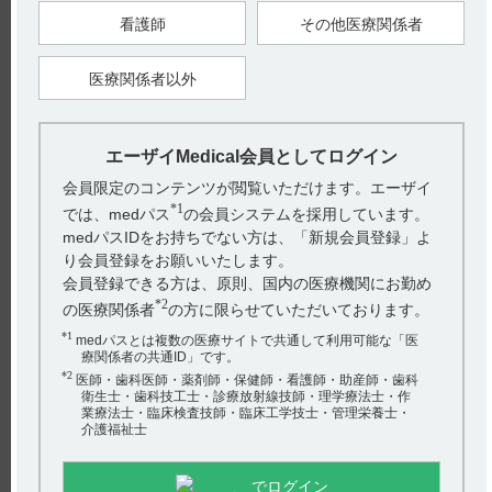
看護師
その他医療関係者
【引用】
1）サイレース静注2mg電子添文 2023年4月改訂（第1版） 6. 用
法及び用量
医療関係者以外
【更新年月】
2025年月
エーザイMedical会員としてログイン
会員限定のコンテンツが閲覧いただけます。エーザイ
*1
では、medパス
の会員システムを採用しています。
戻る
medパスIDをお持ちでない方は、「新規会員登録」よ
り会員登録をお願いいたします。
会員登録できる方は、原則、国内の医療機関にお勤め
*2
関連するQ&A
の医療関係者
の方に限らせていただいております。
*1
【サイレース・注射】 投与時や調製時などで、注意する
medパスとは複数の医療サイトで共通して利用可能な「医
療関係者の共通ID」です。
ことはありますか？
*2
医師・歯科医師・薬剤師・保健師・看護師・助産師・歯科
衛生士・歯科技工士・診療放射線技師・理学療法士・作
【テラプチク】 保管方法について教えてください。
業療法士・臨床検査技師・臨床工学技士・管理栄養士・
介護福祉士
【サイレース・注射】 半減期・Cmaxなど、血中濃度の推
移を教えてください。
でログイン