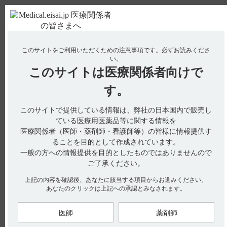
ＰＣ版
お電話はこちら
このサイトをご利用いただくための注意事項です。
必ずお読みくださ
使用期限検索
Drug Information
い。
このサイトは
医療関係者向けで
No : 3063
【サイレース・注射】 用法及び用量や投与時の
す。
注意事項について教えてください。
このサイトで提供している情報は、弊社の日本国内で販売し
ている医療用医薬品等に関する情報を
医療関係者（医師・薬剤師・看護師等）の皆様に情報提供す
電子添文には、用法及び用量に関する以下の記載があります。
ることを目的として作成されています。
一般の方への情報提供を目的としたものではありませんので
6. 用法及び用量（引用1）
本剤は用時注射用蒸留水にて2倍以上に希釈調製し、できるだ
ご了承ください。
け緩徐に（フルニトラゼパムとして1mgを1分以上かけて）静
脈内に注射する。
上記の内容を確認後、あなたに該当する項目からお進みください。
用量は通常成人に対し全身麻酔の導入としてはフルニトラゼパ
あなたのクリックは上記への承認とみなされます。
ムとして体重1kgあたり0.02～0.03mg、局所麻酔時の鎮静とし
てはフルニトラゼパムとして体重1kgあたり0.01～0.03mgと
し、必要に応じて初回量の半量ないし同量を追加投与する。
なお、患者の年齢、感受性、全身状態、手術術式、麻酔方法な
医師
薬剤師
どに応じて適宜増減する。