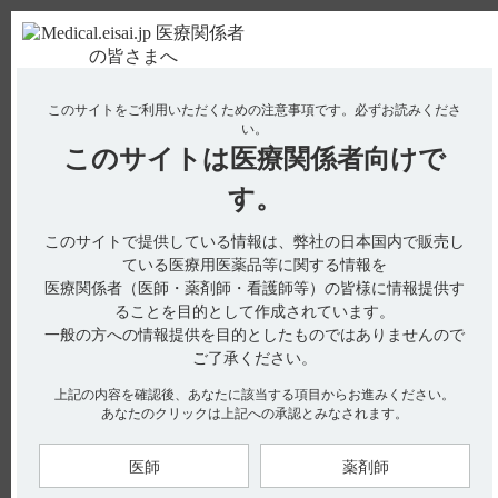
ＰＣ版
お電話はこちら
このサイトをご利用いただくための注意事項です。
必ずお読みくださ
使用期限検索
Drug Information
い。
このサイトは
医療関係者向けで
No : 3062
【サイレース・注射】 効能又は効果について教
す。
えてください。
このサイトで提供している情報は、弊社の日本国内で販売し
ている医療用医薬品等に関する情報を
医療関係者（医師・薬剤師・看護師等）の皆様に情報提供す
電子添文には、効能又は効果に関する以下の記載があります。
ることを目的として作成されています。
一般の方への情報提供を目的としたものではありませんので
4. 効能又は効果（引用1）
全身麻酔の導入
ご了承ください。
局所麻酔時の鎮静
上記の内容を確認後、あなたに該当する項目からお進みください。
あなたのクリックは上記への承認とみなされます。
【引用】
1）サイレース静注2mg電子添文 2023年4月改訂（第1版） 4. 効
能又は効果
医師
薬剤師