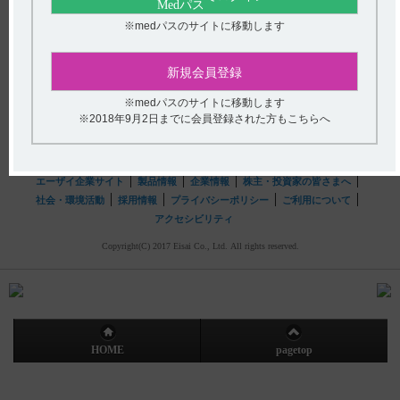
※medパスのサイトに移動します
hhcホットライン
(平日9時〜18時 土日・祝日9時〜17時)
新規会員登録
フリーダイヤル
0120-419-497
※medパスのサイトに移動します
インターネットでのお問い合わせ
※2018年9月2日までに会員登録された方もこちらへ
エーザイ企業サイト
製品情報
企業情報
株主・投資家の皆さまへ
社会・環境活動
採用情報
プライバシーポリシー
ご利用について
アクセシビリティ
Copyright(C) 2017 Eisai Co., Ltd. All rights reserved.
HOME
pagetop