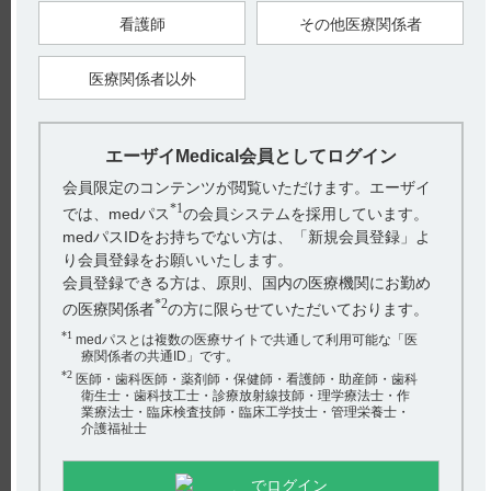
【更新年月】
2025年7月
看護師
その他医療関係者
医療関係者以外
戻る
エーザイMedical会員としてログイン
関連するQ&A
会員限定のコンテンツが閲覧いただけます。エーザイ
*1
では、medパス
の会員システムを採用しています。
【デタントールR】 薬物相互作用（併用禁忌・併用注意な
medパスIDをお持ちでない方は、「新規会員登録」よ
ど）について教えて下さい。
り会員登録をお願いいたします。
【ワソラン】 効能又は効果について教えてください。
会員登録できる方は、原則、国内の医療機関にお勤め
*2
の医療関係者
の方に限らせていただいております。
【ハイコバール】 一包化に関する情報はありますか？
*1
medパスとは複数の医療サイトで共通して利用可能な「医
療関係者の共通ID」です。
【レケンビ】 国際共同第III相プラセボ対照比較試験
*2
医師・歯科医師・薬剤師・保健師・看護師・助産師・歯科
（301試験Core Study）でAD症状改善薬を併用され...
アンケート:ご意見をお聞かせください
衛生士・歯科技工士・診療放射線技師・理学療法士・作
業療法士・臨床検査技師・臨床工学技士・管理栄養士・
【レケンビ】 血漿蛋白結合率について教えてください。
介護福祉士
(選択してください)
送信する
でログイン