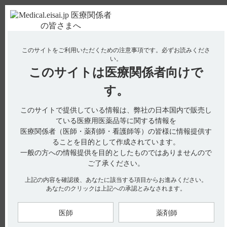
ＰＣ版
お電話はこちら
このサイトをご利用いただくための注意事項です。
必ずお読みくださ
使用期限検索
Drug Information
い。
このサイトは
医療関係者向けで
No : 3022
【サイレース・錠】 半減期・Cmaxなど、血中濃
す。
度の推移を教えてください。
このサイトで提供している情報は、弊社の日本国内で販売し
【サイレース・錠】
ている医療用医薬品等に関する情報を
医療関係者（医師・薬剤師・看護師等）の皆様に情報提供す
半減期・C
など、血中濃度の推移を教えてください。
max
ることを目的として作成されています。
一般の方への情報提供を目的としたものではありませんので
ご了承ください。
上記の内容を確認後、あなたに該当する項目からお進みください。
電子添文には、血中濃度に関する以下の記載があります。
あなたのクリックは上記への承認とみなされます。
16． 薬物動態
16．1 血中濃度（引用1）
16．1．1 単回投与
医師
薬剤師
健康成人男子を対象に、フルニトラゼパム2mgを絶食下単回経
口投与したときの平均血漿中濃度推移は図のとおりであった。