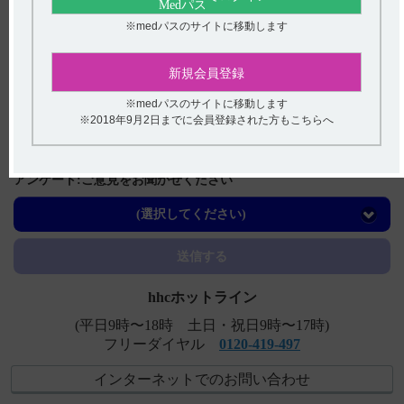
関連するQ&A
※medパスのサイトに移動します
【サイレース・錠】 臨床成績について教えてください。
【サイレース・注射】 半減期・Cmaxなど、血中濃度の推
新規会員登録
移を教えてください。
※medパスのサイトに移動します
※2018年9月2日までに会員登録された方もこちらへ
【サイレース】 妊婦への投与について教えてください。
【サイレース・錠】 用法及び用量や投与時の注意事項に
ついて教えてください。
アンケート:ご意見をお聞かせください
【サイレース・注射】 用法及び用量や投与時の注意事項
(選択してください)
について教えてください。
送信する
hhcホットライン
(平日9時〜18時 土日・祝日9時〜17時)
フリーダイヤル
0120-419-497
インターネットでのお問い合わせ