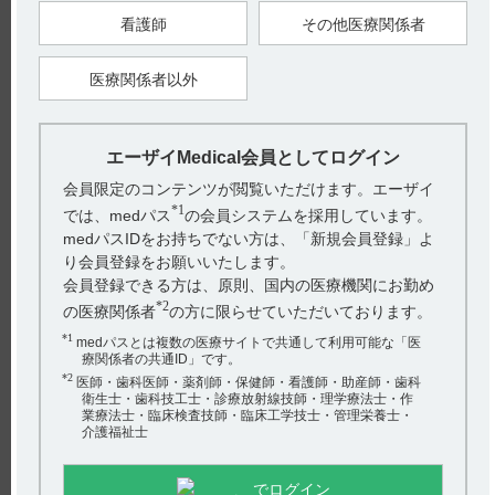
（引用2）
看護師
その他医療関係者
医療関係者以外
16．1．2 反復投与
健康成人男子5名にフルニトラゼパム2mgを1日1回7日間反復経
口投与したとき、投与後3日から5日で定常状態に達し、その最
高血中濃度は単回投与時の約1.3倍であった。（引用3）
エーザイMedical会員としてログイン
【引用】
会員限定のコンテンツが閲覧いただけます。エーザイ
1）サイレース錠1mg・錠2mg電子添文 2023年4月改訂（第1
版） 16．薬物動態 16．1血中濃度
*1
では、medパス
の会員システムを採用しています。
2）社内資料：サイレース錠の製剤間生物学的同等性試験成績
medパスIDをお持ちでない方は、「新規会員登録」よ
［SIL-0563］
3）深沢英雄ら：臨床薬理, 1978；9（3）：251-265 ［SIL-
り会員登録をお願いいたします。
0070］
会員登録できる方は、原則、国内の医療機関にお勤め
【更新年月】
*2
の医療関係者
の方に限らせていただいております。
2025年2月
*1
medパスとは複数の医療サイトで共通して利用可能な「医
療関係者の共通ID」です。
*2
医師・歯科医師・薬剤師・保健師・看護師・助産師・歯科
衛生士・歯科技工士・診療放射線技師・理学療法士・作
業療法士・臨床検査技師・臨床工学技士・管理栄養士・
戻る
介護福祉士
でログイン