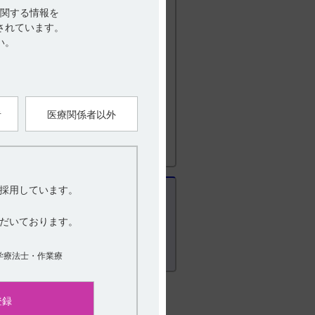
受容体拮抗剤）を投与された患者で、新
関する情報を
おそれがある。
されています。
い。
．その他の注意
者
医療関係者以外
採用しています。
だいております。
学療法士・作業療
登録