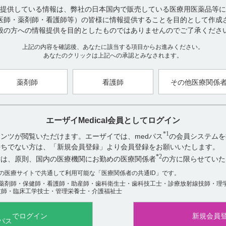
投与した薬剤が特定されないままにフルマゼニル（ベンゾジアゼピン
提供している情報は、弊社の日本国内で販売している医療用医薬品等に
たに本剤を投与する場合、本剤の鎮静・抗痙攣作用が変化、遅延する
医師・薬剤師・看護師等）の皆様に情報提供することを目的として作成
般の方への情報提供を目的としたものではありませんのでご了承くださ
【引用】
上記の内容を確認後、あなたに該当する項目からお進みください。
1）サイレース錠1mg・錠2mg電子添文 2023年4月改訂（第1版） 15
あなたのクリックは上記への承認とみなされます。
【更新年月】
2025年2月
薬剤師
看護師
その他医療関係
エーザイMedical会員としてログイン
*1
ンツが閲覧いただけます。エーザイでは、medパス
の会員システムを
アンケート:ご意見をお聞かせください
お持ちでない方は、「新規会員登録」より会員登録をお願いいたします。
役に立った
*2
方は、原則、国内の医療機関にお勤めの医療関係者
の方に限らせていた
役に立たなかった
数の医療サイトで共通して利用可能な「医療関係者の共通ID」です。
薬剤師・保健師・看護師・助産師・歯科衛生士・歯科技工士・診療放射線技師・理
技師・臨床工学技士・管理栄養士・介護福祉士
でログイン
新規会員