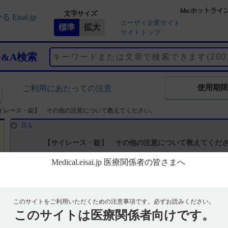
hhcホットライ
文字サイズ
エーザイ企業サイト
サイトトップ
Q&A検索
使用期限
ご利用にあたっての注意
イレース・錠】 その他の注意について教えてください。
戻る
【サイレース・錠】 その他の注意について教えてくだ
回答
電子添文には、その他の注意に関する以下の記載があります。
このサイトをご利用いただくための注意事項です。
必ずお読みください。
このサイトは
15． その他の注意（引用1）
医療関係者向けです。
15．1 臨床使用に基づく情報