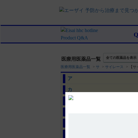
全ての医薬品を表示
医療用医薬品一覧
医療用医薬品一覧
>
サ
>
サイレース
>
【サ
ア
カ
サ
タ
ナ
ハ