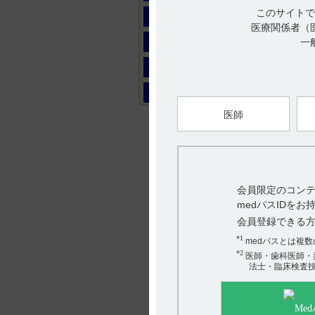
このサイトで
マ
医療関係者（
ヤ
一
ラ
ワ
医師
会員限定のコンテ
medパスIDを
会員登録できる
*1
medパスとは複
*2
医師・歯科医師・
法士・臨床検査