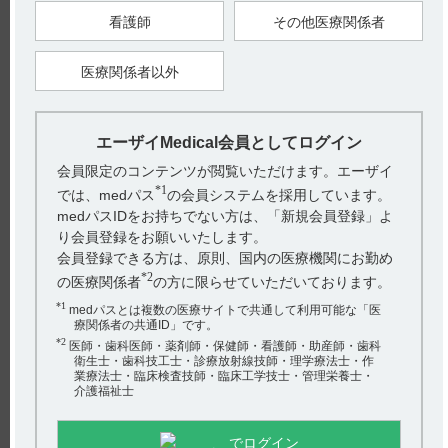
看護師
その他医療関係者
【引用】
医療関係者以外
1）サイレース錠1mg・錠2mg電子添文 2023年4月改訂（第1
版）
2）サイレース錠1mg・錠2mg電子添文 2023年4月改訂（第1
版） 10．相互作用
エーザイMedical会員としてログイン
【更新年月】
2025年3月
会員限定のコンテンツが閲覧いただけます。エーザイ
*1
では、medパス
の会員システムを採用しています。
medパスIDをお持ちでない方は、「新規会員登録」よ
り会員登録をお願いいたします。
会員登録できる方は、原則、国内の医療機関にお勤め
*2
の医療関係者
の方に限らせていただいております。
*1
medパスとは複数の医療サイトで共通して利用可能な「医
療関係者の共通ID」です。
戻る
*2
医師・歯科医師・薬剤師・保健師・看護師・助産師・歯科
衛生士・歯科技工士・診療放射線技師・理学療法士・作
業療法士・臨床検査技師・臨床工学技士・管理栄養士・
介護福祉士
関連するQ&A
でログイン
【サイレース・注射】 禁忌とその設定理由について教え