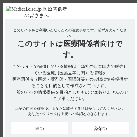
ＰＣ版
お電話はこちら
このサイトをご利用いただくための注意事項です。
必ずお読みくださ
使用期限検索
Drug Information
い。
このサイトは
医療関係者向けで
No : 2996
【サイレース・錠】 薬物相互作用（併用禁忌・
す。
併用注意など）について教えて下さい。
このサイトで提供している情報は、弊社の日本国内で販売し
【サイレース・錠】
ている医療用医薬品等に関する情報を
医療関係者（医師・薬剤師・看護師等）の皆様に情報提供す
薬物相互作用（併用禁忌・併用注意など）について教えて下さ
ることを目的として作成されています。
い。
一般の方への情報提供を目的としたものではありませんので
ご了承ください。
上記の内容を確認後、あなたに該当する項目からお進みください。
あなたのクリックは上記への承認とみなされます。
電子添文には、併用禁忌は設定されていません。（引用1）
電子添文には、併用注意に関する以下の記載があります。
医師
薬剤師
10． 相互作用（引用2）
10．2 併用注意（併用に注意すること）