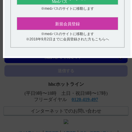
てください。
※medパスのサイトに移動します
【サイレース・注射】 薬物相互作用（併用禁忌・併用注
意など）について教えて下さい。
新規会員登録
【サイレース・錠】 薬剤交付時など取り扱いで、注意す
※medパスのサイトに移動します
※2018年9月2日までに会員登録された方もこちらへ
ることはありますか？
アンケート:ご意見をお聞かせください
【サイレース・錠】 高齢者への投与に関する注意事項に
ついて教えてください。
(選択してください)
【サイレース・錠】 服用にあたり注意することはありま
送信する
すか（定期検査の実施など）？
hhcホットライン
(平日9時〜18時 土日・祝日9時〜17時)
フリーダイヤル
0120-419-497
インターネットでのお問い合わせ