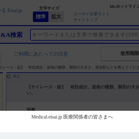
hhcホットライ
文字サイズ
エーザイ企業サイト
サイトトップ
Q&A検索
使用期限
ご利用にあたっての注意
イレース・錠】 有効成分、規格の種類、製剤の大きさ、添加剤などを教えてくだ
戻る
【サイレース・錠】 有効成分、規格の種類、製剤の大
い。
回答
電子添文には、組成（有効成分・添加剤）、性状などに関する以下の
3． 組成・性状（引用1）