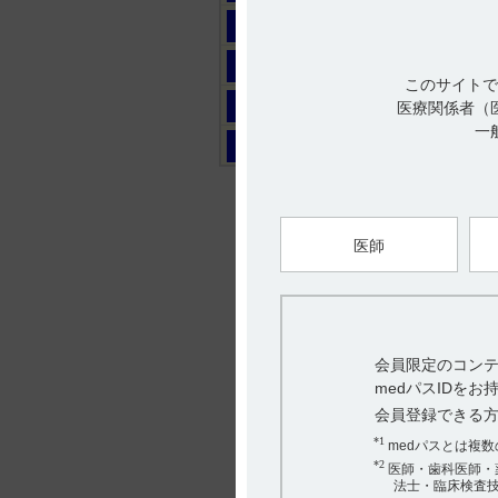
マ
ヤ
このサイトで
ラ
医療関係者（
一
ワ
医師
会員限定のコンテ
medパスIDを
会員登録できる
*1
medパスとは複
*2
医師・歯科医師・
法士・臨床検査