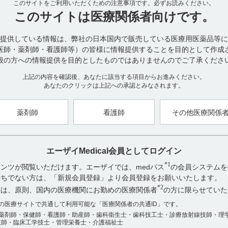
このサイトをご利用いただくための注意事項です。
3．1 組成
必ずお読みください。
このサイトは
医療関係者向けです。
3．2 製剤の性状
提供している情報は、弊社の日本国内で販売している医療用医薬品等に
医師・薬剤師・看護師等）の皆様に情報提供することを目的として作成
般の方への情報提供を目的としたものではありませんのでご了承くださ
【引用】
上記の内容を確認後、あなたに該当する項目からお進みください。
1）サイレース錠1mg・錠2mg電子添文 2023年4月改訂（第1版） 3．
あなたのクリックは上記への承認とみなされます。
【更新年月】
2025年3月
薬剤師
看護師
その他医療関係
エーザイMedical会員としてログイン
*1
ンツが閲覧いただけます。エーザイでは、medパス
の会員システムを
お持ちでない方は、「新規会員登録」より会員登録をお願いいたします。
*2
方は、原則、国内の医療機関にお勤めの医療関係者
の方に限らせていた
アンケート:ご意見をお聞かせください
数の医療サイトで共通して利用可能な「医療関係者の共通ID」です。
薬剤師・保健師・看護師・助産師・歯科衛生士・歯科技工士・診療放射線技師・理
役に立った
技師・臨床工学技士・管理栄養士・介護福祉士