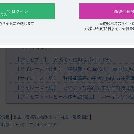
役に立たなかった
でログイン
新規会員
スのサイトに移動します
※medパスのサイト
※2018年9月2日までに会員
関連するQ&A
【アリセプト】 どのように排泄されますか。
【サイレース・注射】 半減期・Cmaxなど、血中濃
【サイレース・錠】 腎機能障害の患者に関する注意
【サイレース・錠】 どのような薬剤ですか？特徴は
業情報
株主・投資家の皆さまへ
社会・環境活動
ご利用について
アクセシビリティ
.