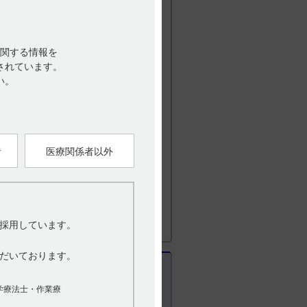
関する情報を
されています。
い。
組成･性状
者
医療関係者以外
採用しています。
だいております。
学療法士・作業療