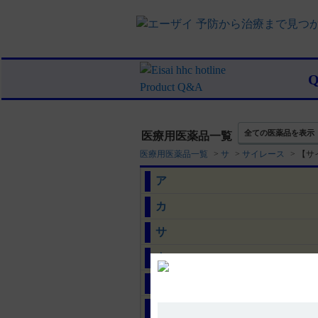
全ての医薬品を表示
医療用医薬品一覧
医療用医薬品一覧
>
サ
>
サイレース
>
【サ
ア
カ
サ
タ
ナ
ハ