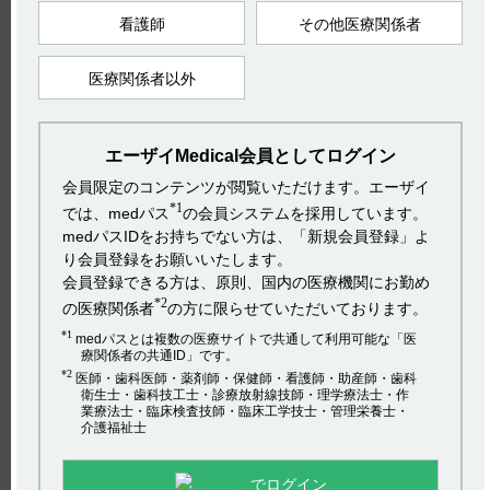
社会・環境活動
採用情報
プライバシーポリシー
ご利用について
2）ケイツーカプセル5mg電子添文 2023年3月改訂（第1版）
看護師
その他医療関係者
アクセシビリティ
8．重要な基本的注意 8.1
Copyright(C) 2017 Eisai Co., Ltd. All rights reserved.
医療関係者以外
【更新年月】
2024年5月
HOME
エーザイMedical会員としてログイン
pagetop
会員限定のコンテンツが閲覧いただけます。エーザイ
*1
では、medパス
の会員システムを採用しています。
カテゴリー：
medパスIDをお持ちでない方は、「新規会員登録」よ
ケイツー
り会員登録をお願いいたします。
カプセル
会員登録できる方は、原則、国内の医療機関にお勤め
*2
の医療関係者
の方に限らせていただいております。
*1
medパスとは複数の医療サイトで共通して利用可能な「医
療関係者の共通ID」です。
電子添文には、投薬（あるいは投与）期間に関する制限は定め
*2
医師・歯科医師・薬剤師・保健師・看護師・助産師・歯科
られていません。（引用1）
衛生士・歯科技工士・診療放射線技師・理学療法士・作
重要な基本的注意には以下の記載があります。
業療法士・臨床検査技師・臨床工学技士・管理栄養士・
介護福祉士
8．重要な基本的注意
8．1 本剤の投与は出来るだけ短期にとどめ、効果がないのに長
期間漫然と投与しないこと。（引用2）
でログイン