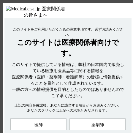
関連するQ&A
【ケイツーカプセル】 作用機序について教えてください。
【メチコバール・注射】 承認条件（使用成績調査やRMPなど）は
ＰＣ版
お電話はこちら
ありますか？
このサイトをご利用いただくための注意事項です。
必ずお読みくださ
使用期限検索
Drug Information
【アゼプチン】 粉砕投与に関する情報はありますか？
い。
【デエビゴ】 製品の特性は？
このサイトは
医療関係者向けで
No : 2922
【ケーワン】 半減期・Cmaxなど、血中濃度の推移を教えてくだ
【ケイツーカプセル】 投薬期間制限はあります
す。
さい。
アンケート:ご意見をお聞かせください
か？
このサイトで提供している情報は、弊社の日本国内で販売し
電子添文には、投薬（あるいは投与）期間に関する制限は定め
ている医療用医薬品等に関する情報を
られていません。（引用1）
医療関係者（医師・薬剤師・看護師等）の皆様に情報提供す
hhcホットライン
重要な基本的注意には以下の記載があります。
ることを目的として作成されています。
(平日9時〜18時 土日・祝日9時〜17時)
一般の方への情報提供を目的としたものではありませんので
8．重要な基本的注意
フリーダイヤル
0120-419-497
ご了承ください。
8．1 本剤の投与は出来るだけ短期にとどめ、効果がないのに
インターネットでのお問い合わせ
長期間漫然と投与しないこと。（引用2）
上記の内容を確認後、あなたに該当する項目からお進みください。
あなたのクリックは上記への承認とみなされます。
【引用】
医師
薬剤師
エーザイ企業サイト
製品情報
企業情報
株主・投資家の皆さまへ
1）ケイツーカプセル5mg電子添文 2023年3月改訂（第1版）