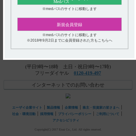
いて教えてください。
※medパスのサイトに移動します
【エラスチーム】 半減期・Cmaxなど、血中濃度の推移を
アンケート:ご意見をお聞かせください
教えてください。
新規会員登録
(選択してください)
【コアテック】 規制区分について教えてください。
※medパスのサイトに移動します
※2018年9月2日までに会員登録された方もこちらへ
送信する
hhcホットライン
(平日9時〜18時 土日・祝日9時〜17時)
フリーダイヤル
0120-419-497
インターネットでのお問い合わせ
エーザイ企業サイト
製品情報
企業情報
株主・投資家の皆さまへ
社会・環境活動
採用情報
プライバシーポリシー
ご利用について
アクセシビリティ
Copyright(C) 2017 Eisai Co., Ltd. All rights reserved.