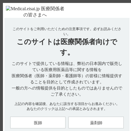
ＰＣ版
お電話はこちら
このサイトをご利用いただくための注意事項です。
必ずお読みくださ
使用期限検索
Drug Information
い。
このサイトは
医療関係者向けで
No : 2921
【ケイツーカプセル】 承認条件（使用成績調査
す。
やRMPなど）はありますか？
このサイトで提供している情報は、弊社の日本国内で販売し
電子添文には、承認条件（使用成績調査やRMPなど）は設定さ
ている医療用医薬品等に関する情報を
れていません。（引用1）
医療関係者（医師・薬剤師・看護師等）の皆様に情報提供す
ることを目的として作成されています。
一般の方への情報提供を目的としたものではありませんので
【引用】
ご了承ください。
1）ケイツーカプセル5mg電子添文 2023年3月改訂（第1版）
上記の内容を確認後、あなたに該当する項目からお進みください。
あなたのクリックは上記への承認とみなされます。
【更新年月】
2024年5月
医師
薬剤師