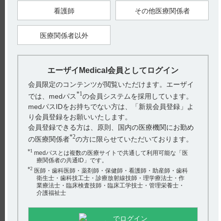
看護師
その他医療関係者
電子添文には、承認条件（使用成績調査やRMPなど）は設定さ
医療関係者以外
れていません。（引用1）
【引用】
1）ケイツーカプセル5mg電子添文 2023年3月改訂（第1版）
エーザイMedical会員としてログイン
【更新年月】
会員限定のコンテンツが閲覧いただけます。エーザイ
2024年5月
*1
では、medパス
の会員システムを採用しています。
medパスIDをお持ちでない方は、「新規会員登録」よ
り会員登録をお願いいたします。
戻る
会員登録できる方は、原則、国内の医療機関にお勤め
*2
の医療関係者
の方に限らせていただいております。
*1
medパスとは複数の医療サイトで共通して利用可能な「医
関連するQ&A
療関係者の共通ID」です。
*2
医師・歯科医師・薬剤師・保健師・看護師・助産師・歯科
【サイレース・錠】 飲み忘れた場合の対応について教え
衛生士・歯科技工士・診療放射線技師・理学療法士・作
てください。
業療法士・臨床検査技師・臨床工学技士・管理栄養士・
介護福祉士
【コアテック】 効能又は効果を教えてください。
でログイン
【レンビマ】 消化管穿孔、瘻孔形成、気胸の副作用につ