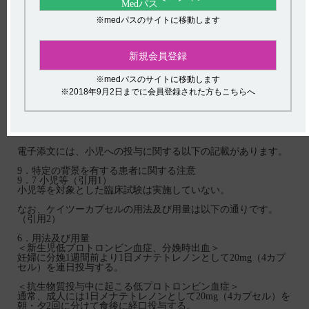
2024年8月
※medパスのサイトに移動します
新規会員登録
カテゴリー：
ケイツー
※medパスのサイトに移動します
カプセル
※2018年9月2日までに会員登録された方もこちらへ
電子添文には、小児への投与に関する以下の記載があります。
9．特定の背景を有する患者に関する注意
9．7 小児等（引用1）
小児等を対象とした臨床試験は実施していない。
なお、ケイツーカプセルの用法及び用量は以下の通りです。
（引用2）
6．用法及び用量
＜新生児低プロトロンビン血症、分娩時出血＞
妊婦に分娩1週間前より1日メナテトレノンとして20mg（4カプ
セル）を連日投与する。
＜抗生物質投与中に起こる低プロトロンビン血症＞
通常、成人には1日メナテトレノンとして20mg（4カプセル）を
朝・夕2回に分けて食後に経口投与する。