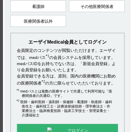
社会・環境活動
採用情報
プライバシーポリシー
ご利用について
妊婦に分娩1週間前より1日メナテトレノンとして20mg（4カプ
看護師
その他医療関係者
アクセシビリティ
セル）を連日投与する。
Copyright(C) 2017 Eisai Co., Ltd. All rights reserved.
医療関係者以外
＜抗生物質投与中に起こる低プロトロンビン血症＞
通常、成人には1日メナテトレノンとして20mg（4カプセル）
を朝・夕2回に分けて食後に経口投与する。
HOME
エーザイMedical会員としてログイン
pagetop
＜クマリン系殺鼠剤中毒時に起こる低プロトロンビン血症＞
会員限定のコンテンツが閲覧いただけます。エーザイ
通常、成人には1日メナテトレノンとして40mg（8カプセル）
*1
では、medパス
の会員システムを採用しています。
を朝・夕2回に分けて食後に経口投与するが、症状、血液凝固
medパスIDをお持ちでない方は、「新規会員登録」よ
能検査結果に応じて適宜増減する。
り会員登録をお願いいたします。
会員登録できる方は、原則、国内の医療機関にお勤め
*2
の医療関係者
の方に限らせていただいております。
【引用】
*1
medパスとは複数の医療サイトで共通して利用可能な「医
1）ケイツーカプセル5mg電子添文 2023年3月改訂（第1版）
療関係者の共通ID」です。
*2
9．特定の背景を有する患者に関する注意 9．7 小児等
医師・歯科医師・薬剤師・保健師・看護師・助産師・歯科
衛生士・歯科技工士・診療放射線技師・理学療法士・作
2）ケイツーカプセル5mg電子添文 2023年3月改訂（第1版）
業療法士・臨床検査技師・臨床工学技士・管理栄養士・
6．用法及び用量
介護福祉士
【更新年月】
でログイン