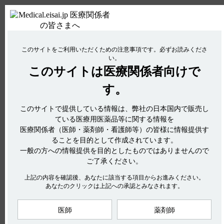
関連するQ&A
【ケアラム】 初回から25mgを超えて投与してもよいですか？
【クリアクター】 規制区分について教えてください。
ＰＣ版
お電話はこちら
【ニトロール・錠・スプレー・Rカプセル】 高齢者への投与に関
このサイトをご利用いただくための注意事項です。
必ずお読みくださ
使用期限検索
Drug Information
する注意事項について教えてください。
い。
【ニトロール・錠・スプレー・Rカプセル】 使用期限は何年です
このサイトは
医療関係者向けで
No : 2914
か？
【ケイツーカプセル】 小児への投与に関する注
す。
【ネオフィリン・注点滴用バッグ】 禁忌及び特定の背景を有する
アンケート:ご意見をお聞かせください
患者に関する注意事項について教えてください。
意事項について教えてください。
このサイトで提供している情報は、弊社の日本国内で販売し
電子添文には、小児への投与に関する以下の記載があります。
ている医療用医薬品等に関する情報を
医療関係者（医師・薬剤師・看護師等）の皆様に情報提供す
hhcホットライン
9．特定の背景を有する患者に関する注意
ることを目的として作成されています。
9．7 小児等（引用1）
(平日9時〜18時 土日・祝日9時〜17時)
一般の方への情報提供を目的としたものではありませんので
小児等を対象とした臨床試験は実施していない。
フリーダイヤル
0120-419-497
ご了承ください。
インターネットでのお問い合わせ
なお、ケイツーカプセルの用法及び用量は以下の通りです。
上記の内容を確認後、あなたに該当する項目からお進みください。
あなたのクリックは上記への承認とみなされます。
（引用2）
6．用法及び用量
医師
薬剤師
エーザイ企業サイト
製品情報
企業情報
株主・投資家の皆さまへ
＜新生児低プロトロンビン血症、分娩時出血＞