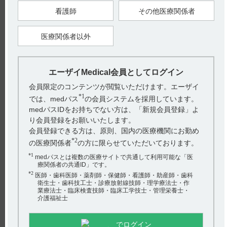
1）ケイツーカプセル5mg電子添文 2023年3月改訂（第1版）
看護師
その他医療関係者
11．副作用
医療関係者以外
【更新年月】
2024年8月
エーザイMedical会員としてログイン
会員限定のコンテンツが閲覧いただけます。エーザイ
*1
では、medパス
の会員システムを採用しています。
medパスIDをお持ちでない方は、「新規会員登録」よ
り会員登録をお願いいたします。
会員登録できる方は、原則、国内の医療機関にお勤め
電子添文には、副作用に関する以下の記載があります。
*2
の医療関係者
の方に限らせていただいております。
11．副作用（引用1）
次の副作用があらわれることがあるので、観察を十分に行い、
*1
medパスとは複数の医療サイトで共通して利用可能な「医
異常が認められた場合には投与を中止するなど適切な処置を行
療関係者の共通ID」です。
うこと。
*2
医師・歯科医師・薬剤師・保健師・看護師・助産師・歯科
11．2 その他の副作用）
衛生士・歯科技工士・診療放射線技師・理学療法士・作
業療法士・臨床検査技師・臨床工学技士・管理栄養士・
介護福祉士
【引用】
1）ケイツーカプセル5mg電子添文 2023年3月改訂（第1版）
11．副作用
でログイン