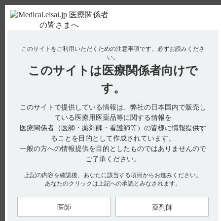
ＰＣ版
お電話はこちら
このサイトをご利用いただくための注意事項です。
必ずお読みくださ
使用期限検索
Drug Information
い。
このサイトは
医療関係者向けで
No : 2909
【ケイツーカプセル】 副作用について教えてく
す。
ださい。
このサイトで提供している情報は、弊社の日本国内で販売し
電子添文には、副作用に関する以下の記載があります。
ている医療用医薬品等に関する情報を
医療関係者（医師・薬剤師・看護師等）の皆様に情報提供す
11．副作用（引用1）
ることを目的として作成されています。
次の副作用があらわれることがあるので、観察を十分に行い、
一般の方への情報提供を目的としたものではありませんので
異常が認められた場合には投与を中止するなど適切な処置を行
ご了承ください。
うこと。
上記の内容を確認後、あなたに該当する項目からお進みください。
あなたのクリックは上記への承認とみなされます。
11．2 その他の副作用）
医師
薬剤師
【引用】