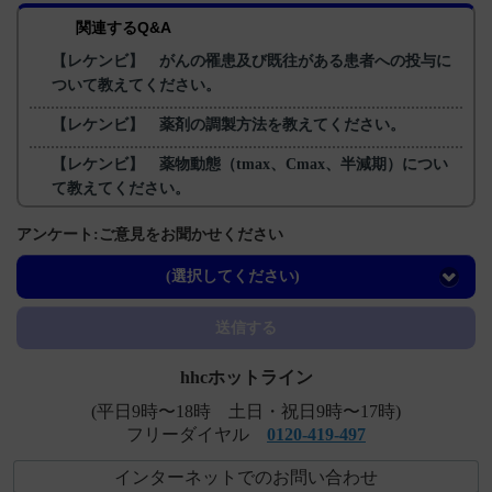
関連するQ&A
【レケンビ】 がんの罹患及び既往がある患者への投与に
ついて教えてください。
【レケンビ】 薬剤の調製方法を教えてください。
【レケンビ】 薬物動態（tmax、Cmax、半減期）につい
て教えてください。
【レケンビ】 脳卒中の既往がある患者への投与について
アンケート:ご意見をお聞かせください
教えてください。
(選択してください)
【レケンビ】 国際共同第II相プラセボ対照比較試験（201
試験 Core Study）の概要を教えてください。
送信する
hhcホットライン
(平日9時〜18時 土日・祝日9時〜17時)
フリーダイヤル
0120-419-497
インターネットでのお問い合わせ