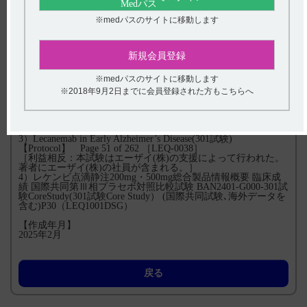
算出には、当該ベースラインデータを有する被験者集団を用い
た。なお、本解析対象集団は、as-treatedの原則に基づき、全て
※medパスのサイトに移動します
の安全性解析に用いた。
※※年齢はインフォームドコンセントの日付で算出した。
新規会員登録
【引用】
※medパスのサイトに移動します
1）レケンビ点滴静注200mg・500mg電子添文 2024年6月改訂
（第3版）
※2018年9月2日までに会員登録された方もこちらへ
2）厚生労働省 65歳以上に実施している予防接種
www.mhlw.go.jp/stf/seisakunitsuite/bunya/kenkou_iryou/kenkou/kek
kaku-kansenshou/yobou-sesshu/vaccine/years-65.html （最終閲覧
日：2024年11月28日）
3）Lecanemab in Early Alzheimer’s Disease(301試験)
【Protocol】 Page 51 of 262 ［LEQ-0038］
［利益相反：本試験はエーザイ(株)の支援によって行われた。
著者にエーザイ(株)の社員が含まれる。］
4）レケンビ点滴静注200mg・500mg総合製品情報概要 臨床成
績 国際共同第Ⅲ相プラセボ対照⽐較試験 BAN2401-G000-301試
験CoreStudy(301試験Core Study） (国際共同試験､海外データを
含む)P30（LEQ1001DSG）
【作成年月】
2025年2月
戻る