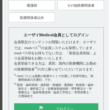
なお、投与される患者の多くは65歳以上の高齢者です。65歳以
上の高齢者では、肺炎球菌、インフルエンザ、新型コロナウイ
看護師
その他医療関係者
ルスのワクチン接種が望ましいとされています。（引用2）
ご参考までに301試験CoreStudyのプロトコルでは、ワクチン接
種について以下のように規定されていました。（引用3）
医療関係者以外
インフルエンザ、帯状疱疹、肺炎球菌、B型肝炎、その他のワ
クチンは、治験薬1回目の投与の少なくとも2週間前、または治
験薬3回目の点滴後のみ接種可能。その後、治療期間中にワク
チンを接種してもよいが、前回の点滴から少なくとも7日後、
エーザイMedical会員としてログイン
次の点滴の少なくとも7日前に接種するようなタイミングにす
ること。
会員限定のコンテンツが閲覧いただけます。エーザイ
*1
では、medパス
の会員システムを採用しています。
被験者が治療期間中（無作為化期又は延長期）の3回目の治験
薬点滴の前にCOVID-19ワクチン接種を受けることが予定され
medパスIDをお持ちでない方は、「新規会員登録」よ
ている状況では、COVID-19ワクチン接種日から少なくとも7日
り会員登録をお願いいたします。
後に治験薬点滴の受診が行われるようにあらゆる努力を払うこ
と。その後、治験責任医師の臨床的判断により、COVID-19接
会員登録できる方は、原則、国内の医療機関にお勤め
種から治験薬投与までの期間を7日未満に短縮することができ
*2
の医療関係者
の方に限らせていただいております。
る。
*1
【関連情報】
medパスとは複数の医療サイトで共通して利用可能な「医
301試験CoreStudyに組み入れられた患者の年齢は以下の通りで
療関係者の共通ID」です。
す。（引用4）
*2
医師・歯科医師・薬剤師・保健師・看護師・助産師・歯科
衛生士・歯科技工士・診療放射線技師・理学療法士・作
業療法士・臨床検査技師・臨床工学技士・管理栄養士・
介護福祉士
※治験薬が割り付けられ、かつ投与された被験者の集団とし
た。臨床検査、バイタルサイン、またはECGの各評価項目の解
析には、それぞれ当該評価項目の治験薬投与後のデータを一点
以上有する被験者集団を用いた。ベースラインからの変化量の
でログイン