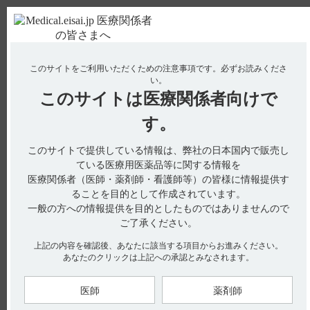
ＰＣ版
お電話はこちら
このサイトをご利用いただくための注意事項です。
必ずお読みくださ
使用期限検索
Drug Information
い。
このサイトは
医療関係者向けで
No : 20749
【レケンビ】 インフルエンザやＣＯＶＩＤ
す。
₋19（新型コロナウイルス）、肺炎球菌のワクチン
このサイトで提供している情報は、弊社の日本国内で販売し
を接種することはできますか？ どのくらい期間を
ている医療用医薬品等に関する情報を
空ければよいですか？
医療関係者（医師・薬剤師・看護師等）の皆様に情報提供す
【レケンビ】
ることを目的として作成されています。
一般の方への情報提供を目的としたものではありませんので
インフルエンザやＣＯＶＩＤ₋19（新型コロナウイルス）、肺
ご了承ください。
炎球菌のワクチンを接種することはできますか？
どのくらい期間を空ければよいですか？
上記の内容を確認後、あなたに該当する項目からお進みください。
あなたのクリックは上記への承認とみなされます。
医師
薬剤師
電子添文上、ワクチン接種に関する注意記載や投与間隔に関す
る記載はございません。（引用1）