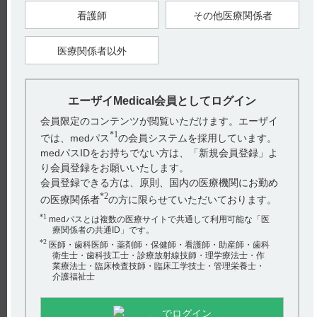
を示す。すでに循環血液中に存在する血液凝固因子には影響を
及ぼさない。
看護師
その他医療関係者
医療関係者以外
【引用】
1）グラケーカプセル15mg電子添文 2025年6月改訂（第2版） 2.
禁忌 2. 1
2）グラケーカプセル15mgインタビューフォーム 2025年6月改
訂（第11版） VIII．安全性（使用上の注意等）に関する項目
エーザイMedical会員としてログイン
7．相互作用 （1）併用禁忌とその理由
【更新年月】
会員限定のコンテンツが閲覧いただけます。エーザイ
2025年8月
*1
では、medパス
の会員システムを採用しています。
medパスIDをお持ちでない方は、「新規会員登録」よ
り会員登録をお願いいたします。
会員登録できる方は、原則、国内の医療機関にお勤め
戻る
*2
の医療関係者
の方に限らせていただいております。
*1
medパスとは複数の医療サイトで共通して利用可能な「医
療関係者の共通ID」です。
関連するQ&A
*2
医師・歯科医師・薬剤師・保健師・看護師・助産師・歯科
衛生士・歯科技工士・診療放射線技師・理学療法士・作
【グラケー】 食事の影響について教えてください。
業療法士・臨床検査技師・臨床工学技士・管理栄養士・
介護福祉士
【グラケー】 使用期限は何年ですか？
【エピレオプチマル】 禁忌とその設定理由について教え
でログイン