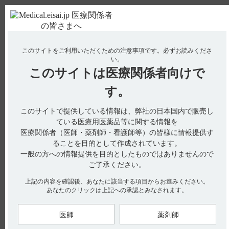
ＰＣ版
お電話はこちら
このサイトをご利用いただくための注意事項です。
必ずお読みくださ
使用期限検索
Drug Information
い。
このサイトは
医療関係者向けで
No : 1930
【グラケー】 禁忌とその設定理由について教え
す。
てください。
このサイトで提供している情報は、弊社の日本国内で販売し
ている医療用医薬品等に関する情報を
医療関係者（医師・薬剤師・看護師等）の皆様に情報提供す
電子添文には、禁忌に関する以下の記載があります。
ることを目的として作成されています。
2. 禁忌（次の患者には投与しないこと）（引用1）
一般の方への情報提供を目的としたものではありませんので
2. 1 ワルファリンカリウム投与中の患者
ご了承ください。
【関連情報】
インタビューフォームには、禁忌に関する以下の記載がありま
上記の内容を確認後、あなたに該当する項目からお進みください。
す。（引用2）
あなたのクリックは上記への承認とみなされます。
■併用禁忌とその理由
（解説）
医師
薬剤師
ワルファリンは、ビタミンK依存性凝固因子の肝臓での蛋白生
合成を阻害することにより、抗凝血作用、血栓形成の予防作用