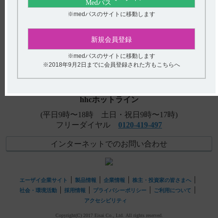
てください。
※medパスのサイトに移動します
【ユベラ】 効能又は効果について教えてください。
アンケート:ご意見をお聞かせください
新規会員登録
【チョコラA・錠・末・滴】 包装について教えてくださ
い。
(選択してください)
※medパスのサイトに移動します
※2018年9月2日までに会員登録された方もこちらへ
送信する
hhcホットライン
(平日9時〜18時 土日・祝日9時〜17時)
フリーダイヤル
0120-419-497
インターネットでのお問い合わせ
エーザイ企業サイト
製品情報
企業情報
株主・投資家の皆さまへ
社会・環境活動
採用情報
プライバシーポリシー
ご利用について
アクセシビリティ
Copyright(C) 2017 Eisai Co., Ltd. All rights reserved.