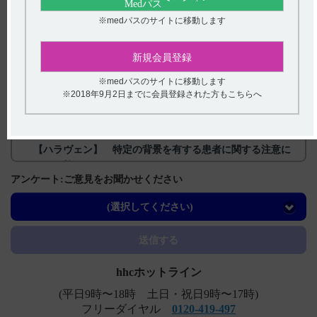
※medパスのサイトに移動します
関連するQ&A
新規会員登録
【フィコンパ・点滴静注】 小児等への投与について教え
※medパスのサイトに移動します
てください。
※2018年9月2日までに会員登録された方もこちらへ
【メチコバール・注射】 他剤との配合変化に関する情報
はありますか？
【ハラヴェン】 特定の背景を有する患者に関する注意に
ついて教えてください。
アンケート:ご意見をお聞かせください
【ムコフィリン】 効能及び効果について教えてくださ
い。
(選択してください)
【フィコンパ錠・細粒】 規格の種類、製剤の大きさ、添
送信する
加剤などを教えてください。
hhcホットライン
(平日9時〜18時 土日・祝日9時〜17時)
フリーダイヤル
0120-419-497