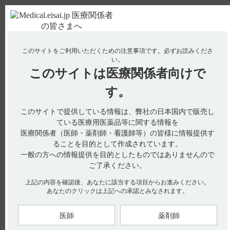
ＰＣ版
お電話はこちら
このサイトをご利用いただくための注意事項です。
必ずお読みくださ
使用期限検索
Drug Information
い。
このサイトは
医療関係者向けで
No : 19174
【フィコンパ・点滴静注】 授乳婦への投与につ
す。
いて教えてください。
このサイトで提供している情報は、弊社の日本国内で販売し
ている医療用医薬品等に関する情報を
医療関係者（医師・薬剤師・看護師等）の皆様に情報提供す
電子添文には、授乳婦への投与について以下の記載がありま
ることを目的として作成されています。
す。
一般の方への情報提供を目的としたものではありませんので
9. 特定の背景を有する患者に関する注意
ご了承ください。
9.6 授乳婦（引用1）
治療上の有益性及び母乳栄養の有益性を考慮し、授乳の継続又
上記の内容を確認後、あなたに該当する項目からお進みください。
は中止を検討すること。授乳ラットに投与したとき、ペランパ
あなたのクリックは上記への承認とみなされます。
ネル又はその代謝物が乳汁中へ移行することが報告されてい
る。
医師
薬剤師
【関連情報】
インタビューフォームには、乳汁への移行性について以下の記