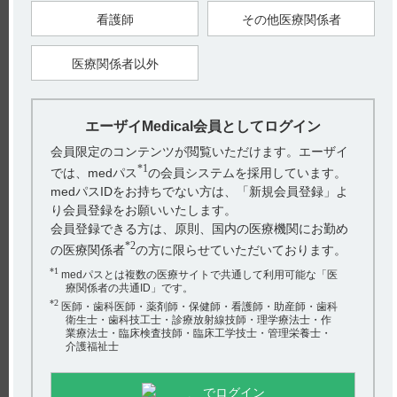
載があります。
看護師
その他医療関係者
■乳汁への移行性（引用2）
＜参考：ラット＞
医療関係者以外
14
分娩後10日の雌白色ラットに
C-ペランパネル（1mg／kg）を
単回経口投与したとき、乳汁中に放射能が排泄された。乳汁中
放射能濃度は投与後1時間に最高値（592ng eq.／mL）に達し、
血漿中濃度（162ng eq.／mL）に比べて3.65倍高い濃度が認め
られた。乳汁中の放射能の大部分は未変化体であった。（引用
エーザイMedical会員としてログイン
3）
会員限定のコンテンツが閲覧いただけます。エーザイ
*1
では、medパス
の会員システムを採用しています。
【引用】
1）フィコンパ点滴静注用2mg電子添文 2024年4月改訂（第2
medパスIDをお持ちでない方は、「新規会員登録」よ
版） 9. 特定の背景を有する患者に関する注意 9.6 授乳婦
り会員登録をお願いいたします。
2）フィコンパ点滴静注用2mgインタビューフォーム 2024年4月
改訂（第2版） VII．薬物動態に関する項目 5．分布 （3）乳汁
会員登録できる方は、原則、国内の医療機関にお勤め
への移行性
*2
の医療関係者
の方に限らせていただいております。
3）社内資料：ペランパネルのラットに単回投与したときの乳
汁中放射能濃度（2016年3月28日承認、CTD 2.6.4.6.2） ［FYC-
*1
medパスとは複数の医療サイトで共通して利用可能な「医
0040］
療関係者の共通ID」です。
*2
医師・歯科医師・薬剤師・保健師・看護師・助産師・歯科
【更新年月】
衛生士・歯科技工士・診療放射線技師・理学療法士・作
2025年5月
業療法士・臨床検査技師・臨床工学技士・管理栄養士・
介護福祉士
戻る
でログイン