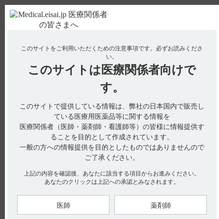
ＰＣ版
お電話はこちら
このサイトをご利用いただくための注意事項です。
必ずお読みくださ
使用期限検索
Drug Information
い。
このサイトは
医療関係者向けで
No : 19010
【フィコンパ・点滴静注】 投与時間別の血中濃
す。
度推移を教えてください。（Cmax、AUC、
このサイトで提供している情報は、弊社の日本国内で販売し
Tmax、T1/2など）
ている医療用医薬品等に関する情報を
医療関係者（医師・薬剤師・看護師等）の皆様に情報提供す
ることを目的として作成されています。
日本人を含む健康成人48例（日本人18例）にペランパネル
一般の方への情報提供を目的としたものではありませんので
12mgを30分間（19例）、60分間（19例）もしくは90分間（6
例）点滴静脈内投与または絶食下経口投与（それぞれ20例、19
ご了承ください。
例、8例）したときの血漿中濃度推移、薬物動態パラメータは
以下の通りでした。（引用1、2）
上記の内容を確認後、あなたに該当する項目からお進みください。
あなたのクリックは上記への承認とみなされます。
医師
薬剤師