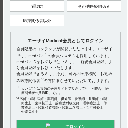
看護師
その他医療関係者
＜経口製剤＞
用法及び用量（一部抜粋）
＜部分発作（二次性全般化発作を含む）に用いる場合＞
［単剤療法］
医療関係者以外
通常、成人及び4歳以上の小児にはペランパネルとして1日1回
2mgの就寝前経口投与より開始し、その後2週間以上の間隔を
あけて2mgずつ漸増する。維持用量は1日1回4～8mgとする。
なお、症状により2週間以上の間隔をあけて2mg以下ずつ適宜
増減するが、1日最高8mgまでとする。
エーザイMedical会員としてログイン
会員限定のコンテンツが閲覧いただけます。エーザイ
【関連情報】
臨床第I相バイオアベイラビリティ試験（外国試験、050試験）
*1
では、medパス
の会員システムを採用しています。
の試験概要は以下の通りです。（引用2、3）
medパスIDをお持ちでない方は、「新規会員登録」よ
り会員登録をお願いいたします。
会員登録できる方は、原則、国内の医療機関にお勤め
*2
の医療関係者
の方に限らせていただいております。
*1
medパスとは複数の医療サイトで共通して利用可能な「医
療関係者の共通ID」です。
【引用】
*2
医師・歯科医師・薬剤師・保健師・看護師・助産師・歯科
1）フィコンパ錠2mg・錠4mg・細粒1％・点滴静注用2mg総合
製品情報概要 臨床成績 5. 臨床第I相バイオアベイラビリティ
衛生士・歯科技工士・診療放射線技師・理学療法士・作
試験（外国試験、050試験）の臨床成績 P71- 72
業療法士・臨床検査技師・臨床工学技士・管理栄養士・
[FYC1001KSG]
介護福祉士
2）（承認時評価資料）： 臨床第I相バイオアベイラビリティ試
験（外国試験、050試験） ［FYC-0650］
3）フィコンパ錠2mg・錠4mg・細粒1％・点滴静注用2mg総合
でログイン
製品情報概要 臨床成績 5. 臨床第I相バイオアベイラビリティ