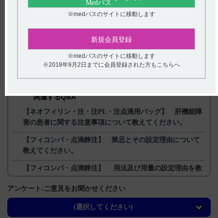
試験（外国試験、050試験）の臨床成績 P67‐68
[FYC1001KSG]
※medパスのサイトに移動します
【更新年月】
2025年5月
新規会員登録
※medパスのサイトに移動します
戻る
※2018年9月2日までに会員登録された方もこちらへ
関連するQ&A
【ネオフィリン・注・注PL・注点滴用バッグ】 肝機能障
害の患者に関する注意事項について教えてください。
【フィコンパ・点滴静注】 禁忌とその設定理由について
教えてください。
【フィコンパ・点滴静注】 用法及び用量の設定理由を教
えてください。
アンケート:ご意見をお聞かせください
【フィコンパ・点滴静注】 臨床第II相試験（国内試験、
240試験）において認められた副作用を教えてください。
(選択してください)