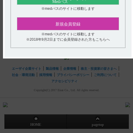
【フィコンパ・点滴静注】 他の抗てんかん薬との薬物相
送信する
※medパスのサイトに移動します
互作用について教えてください。
hhcホットライン
新規会員登録
(平日9時〜18時 土日・祝日9時〜17時)
※medパスのサイトに移動します
フリーダイヤル
0120-419-497
※2018年9月2日までに会員登録された方もこちらへ
インターネットでのお問い合わせ
エーザイ企業サイト
製品情報
企業情報
株主・投資家の皆さまへ
社会・環境活動
採用情報
プライバシーポリシー
ご利用について
アクセシビリティ
Copyright(C) 2017 Eisai Co., Ltd. All rights reserved.
HOME
pagetop