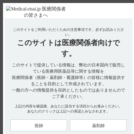
ＰＣ版
お電話はこちら
このサイトをご利用いただくための注意事項です。
必ずお読みくださ
使用期限検索
Drug Information
い。
このサイトは
医療関係者向けで
No : 18997
【フィコンパ・点滴静注】 効能又は効果につい
す。
て教えてください。
このサイトで提供している情報は、弊社の日本国内で販売し
ている医療用医薬品等に関する情報を
医療関係者（医師・薬剤師・看護師等）の皆様に情報提供す
電子添文には、効能又は効果について以下の記載があります。
ることを目的として作成されています。
一般の方への情報提供を目的としたものではありませんので
4. 効能又は効果（引用１）
一時的に経口投与ができない患者における、下記の治療に対す
ご了承ください。
るペランパネル経口製剤の代替療法
〇てんかん患者の部分発作（二次性全般化発作を含む）
上記の内容を確認後、あなたに該当する項目からお進みください。
〇他の抗てんかん薬で十分な効果が認められないてんかん患
あなたのクリックは上記への承認とみなされます。
者の強直間代発作に対する抗てんかん薬との併用療法
医師
薬剤師
【引用】
1）フィコンパ点滴静注用2mg電子添文 2024年4月改訂（第2