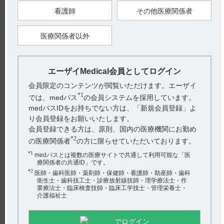
版） 4. 効能又は効果
看護師
その他医療関係者
【更新年月】
2025年5月
医療関係者以外
戻る
エーザイMedical会員としてログイン
会員限定のコンテンツが閲覧いただけます。エーザイ
*1
では、medパス
の会員システムを採用しています。
関連するQ&A
medパスIDをお持ちでない方は、「新規会員登録」よ
【フィコンパ・点滴静注】 病棟や外来などでの定数配置
り会員登録をお願いいたします。
はできますか？
会員登録できる方は、原則、国内の医療機関にお勤め
*2
の医療関係者
の方に限らせていただいております。
【フィコンパ・点滴静注】 高齢者への投与について教え
てください。
*1
medパスとは複数の医療サイトで共通して利用可能な「医
療関係者の共通ID」です。
【フィコンパ・点滴静注】 薬剤調製時及び投与時の注意
*2
医師・歯科医師・薬剤師・保健師・看護師・助産師・歯科
衛生士・歯科技工士・診療放射線技師・理学療法士・作
について教えてください。
業療法士・臨床検査技師・臨床工学技士・管理栄養士・
アンケート:ご意見をお聞かせください
介護福祉士
【フィコンパ・点滴静注】 てんかん重積状態に使えます
か？
(選択してください)
でログイン