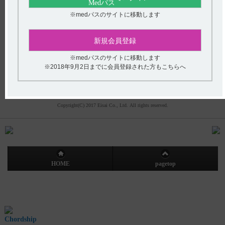
(平日9時〜18時 土日・祝日9時〜17時)
フリーダイヤル
0120-419-497
※medパスのサイトに移動します
インターネットでのお問い合わせ
新規会員登録
※medパスのサイトに移動します
※2018年9月2日までに会員登録された方もこちらへ
エーザイ企業サイト
製品情報
企業情報
株主・投資家の皆さまへ
社会・環境活動
採用情報
プライバシーポリシー
ご利用について
アクセシビリティ
Copyright(C) 2017 Eisai Co., Ltd. All rights reserved.
HOME
pagetop