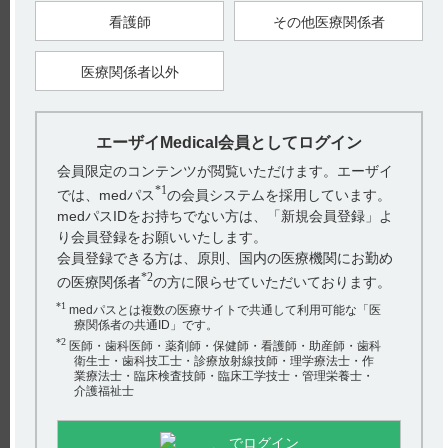
看護師
その他医療関係者
戻る
医療関係者以外
関連するQ&A
【フィコンパ・点滴静注】 薬剤調製時及び投与時の注意
エーザイMedical会員としてログイン
について教えてください。
会員限定のコンテンツが閲覧いただけます。エーザイ
【フィコンパ・点滴静注】 病棟や外来などでの定数配置
*1
では、medパス
の会員システムを採用しています。
はできますか？
medパスIDをお持ちでない方は、「新規会員登録」よ
り会員登録をお願いいたします。
【フィコンパ・点滴静注】 調製後の残液を後日使用して
会員登録できる方は、原則、国内の医療機関にお勤め
も良いですか？
*2
の医療関係者
の方に限らせていただいております。
アンケート:ご意見をお聞かせください
【フィコンパ・点滴静注】 抗てんかん薬以外の薬剤との
*1
medパスとは複数の医療サイトで共通して利用可能な「医
療関係者の共通ID」です。
薬物相互作用について教えてください。
(選択してください)
*2
医師・歯科医師・薬剤師・保健師・看護師・助産師・歯科
衛生士・歯科技工士・診療放射線技師・理学療法士・作
【ギリアデル】 臨床成績について教えてください。
送信する
業療法士・臨床検査技師・臨床工学技士・管理栄養士・
介護福祉士
hhcホットライン
でログイン