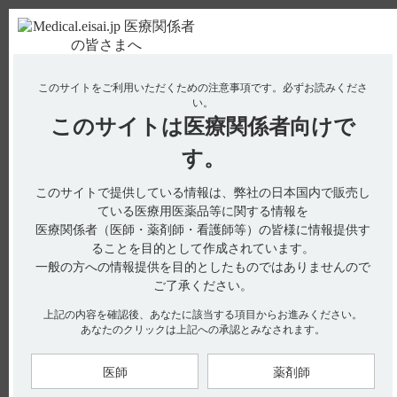
ＰＣ版
お電話はこちら
このサイトをご利用いただくための注意事項です。
必ずお読みくださ
使用期限検索
Drug Information
い。
このサイトは
医療関係者向けで
No : 18994
【フィコンパ・点滴静注】 フィルターは必須で
す。
すか？
このサイトで提供している情報は、弊社の日本国内で販売し
ている医療用医薬品等に関する情報を
医療関係者（医師・薬剤師・看護師等）の皆様に情報提供す
電子添文に規定はされておらず、投与時のフィルター使用は必
ることを目的として作成されています。
須ではありません。（引用1）
一般の方への情報提供を目的としたものではありませんので
ご了承ください。
【引用】
1）フィコンパ点滴静注用2mg電子添文 2024年4月改訂（第2
上記の内容を確認後、あなたに該当する項目からお進みください。
版）
あなたのクリックは上記への承認とみなされます。
【更新年月】
2025年5月
医師
薬剤師