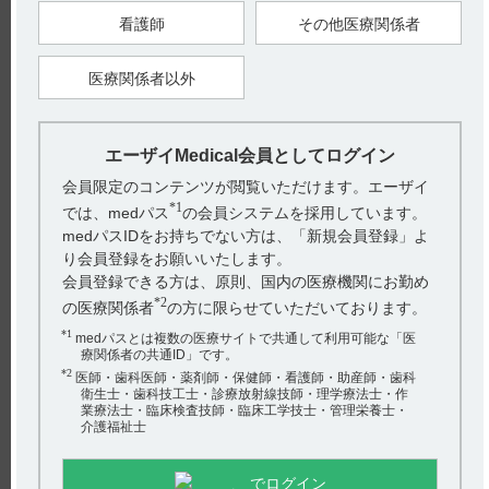
ApoEε4保因状況にかかわらず、電子添文8.1.1項～8.1.4項及び
看護師
その他医療関係者
11.1.2項に規定のMRI検査を含むARIA管理を実施してくださ
い。
医療関係者以外
【関連情報】
■レケンビの電子添文の重要な基本的注意にはARIA管理につい
エーザイMedical会員としてログイン
て以下の通り記載されています。
8. 重要な基本的注意（引用2）
会員限定のコンテンツが閲覧いただけます。エーザイ
8.1 本剤はARIA管理に関する適切な知識を有する医師の下で使
用し、投与開始前及び投与中は以下の点に注意すること。
*1
では、medパス
の会員システムを採用しています。
8.1.1 本剤投与開始前に、最新（1年以内）のMRI画像により、
medパスIDをお持ちでない方は、「新規会員登録」よ
ARIAを含む異常所見の有無を確認すること。
8.1.2 ARIAの発現は、本剤投与開始から14週間以内に多いこと
り会員登録をお願いいたします。
から、この期間は特に注意深く患者の状態を観察すること。
会員登録できる方は、原則、国内の医療機関にお勤め
ARIAを示唆する症状が認められた場合には、臨床評価を行
い、必要に応じてMRI検査を実施すること。
*2
の医療関係者
の方に限らせていただいております。
8.1.3 ARIAを示唆する症状がみられない場合であっても、本剤
の5回目の投与前（投与開始後2ヵ月までを目安）、7回目の投
*1
medパスとは複数の医療サイトで共通して利用可能な「医
与前（投与開始後3ヵ月までを目安）及び14回目の投与前（投
療関係者の共通ID」です。
与開始後6ヵ月までを目安）、並びにそれ以降も定期的にMRI
*2
検査を実施し、ARIAの有無を確認すること。画像上ARIAが検
医師・歯科医師・薬剤師・保健師・看護師・助産師・歯科
出された場合は、十分な観察の下、症状の発現に注意し、7.1
衛生士・歯科技工士・診療放射線技師・理学療法士・作
項の表を参考に、必要に応じて追加のMRI検査を実施するこ
業療法士・臨床検査技師・臨床工学技士・管理栄養士・
と。
介護福祉士
8.1.4 アポリポ蛋白E（ApoE）ε4ホモ接合型キャリアでApoEε4
ヘテロ接合型キャリア及びノンキャリアよりもARIAの発現割
合及び画像上の重症度、症候性ARIAの発現割合が高かった
でログイン
が、ApoEε4保因状況にかかわらず、8.1.1項～8.1.3項及び11.1.2