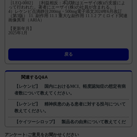
［LEQ-0002］ ［利益相反：本試験はエーザイ(株)の支援によ
って行われた。著者にエーザイ(株)の社員が含まれる。］
4）レケンビ点滴静注200mg・500mg電子添文2024年6月改訂
（第3版） 11. 副作用 11.1 重大な副作用 11.1.2 アミロイド関連
画像異常（ARIA）
【更新年月】
2025年1月
戻る
関連するQ&A
【レケンビ】 国内におけるMCI、軽度認知症の想定有病
者数について教えてください。
【レケンビ】 精神疾患のある患者に対する投与について
教えてください。
【ケイツーシロップ】 製品名の由来について教えてくだ
さい。
アンケート:ご意見をお聞かせください