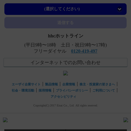
【レケンビ】 国際共同第III相プラセボ対照比較試験（301
試験Core Study）の日本人部分集団解析の有効性...
(選択してください)
【レケンビ】 ARIA-H発現時のマネジメント方法（投与継
送信する
続、中止基準等）について教えてください。
hhcホットライン
(平日9時〜18時 土日・祝日9時〜17時)
フリーダイヤル
0120-419-497
インターネットでのお問い合わせ
エーザイ企業サイト
製品情報
企業情報
株主・投資家の皆さまへ
社会・環境活動
採用情報
プライバシーポリシー
ご利用について
アクセシビリティ
Copyright(C) 2017 Eisai Co., Ltd. All rights reserved.