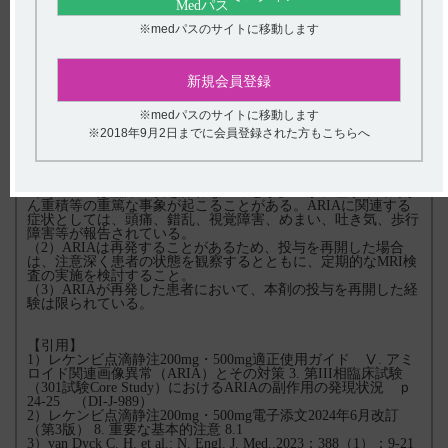
項に規定のMRI検査を含むARIA管理を実施すること。なお、
アルツハイマー病患者におけるApoEε4ホモ接合型キャリアの
※medパスのサイトに移動します
割合は約15％である。（引用3）
■レケンビの電子添文の重大な副作用にはARIA管理について以
下の通り記載されています。
新規会員登録
11. 副作用
11.1 重大な副作用
※medパスのサイトに移動します
11.1.2 アミロイド関連画像異常（ARIA）（引用4）
※2018年9月2日までに会員登録された方もこちらへ
ARIA－EとしてARIA－浮腫／滲出液貯留（12.6％）、ARIA－
HとしてARIA－微小出血及びヘモジデリン沈着（13.6％）、脳
表ヘモジデリン沈着症（5.2％）、脳出血（0.4％）があらわれ
ることがある。
（1）ARIAは臨床症状を伴わないことが多いが、痙攣やてんか
ん重積等の重篤な事象が起こることがある。ARIAに関連する
症状としては、頭痛、錯乱、視覚障害、めまい、吐き気、歩行
障害等が報告されている。
（2）ARIAは再発することがあるため、投与を再開した場合
は、注意深く患者の状態を観察するとともに、定期的なMRI検
査の実施を検討すること。
（3）ARIAが再発した患者において、本剤の投与を再開した経
験は限られている。
【引用】
1）レケンビ点滴静注200mg・500mg適正使用ガイド Ⅴ. アミ
ロイド関連画像異常（ARIA）とその対策 3. 第III相臨床試験
（301試験Core Study）におけるARIAの副作用の発現状況 ｐ
24-25 （DI-J‐989）
2）レケンビ点滴静注200mg・500mg電子添文2024年6月改訂
（第3版） 8. 重要な基本的注意 8.1
3）van Dyck C. H. et al.: N. Engl. J. Med.,2023；388（1）：9-21