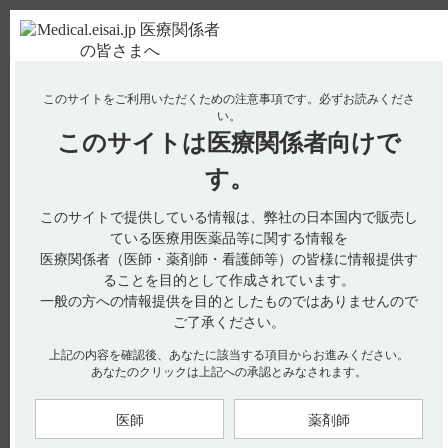
ＰＣ版
お電話はこちら
このサイトをご利用いただくための注意事項です。
必ずお読みくださ
使用期限検索
Drug Information
い。
このサイトは
医療関係者向けで
No : 18989
【レケンビ】 ApoEε４キャリア別のＡＲＩＡ発
す。
現状況について教えてください。
このサイトで提供している情報は、弊社の日本国内で販売し
【レケンビ】
ている医療用医薬品等に関する情報を
医療関係者（医師・薬剤師・看護師等）の皆様に情報提供す
ApoEε４キャリア別のＡＲＩＡ発現状況について教えてくださ
ることを目的として作成されています。
い。
一般の方への情報提供を目的としたものではありませんので
ご了承ください。
上記の内容を確認後、あなたに該当する項目からお進みください。
あなたのクリックは上記への承認とみなされます。
国際共同第III相プラセボ対照比較試験（301試験Core Study）の
ApoEε4キャリア別のARIA発現状況は以下の通りでした。（引
用1）
アポリポ蛋白E（ ApoE ）ε4ホモ接合型キャリアでApoEε4ヘテ
医師
薬剤師
ロ接合型キャリア及びノンキャリアよりもARIAの発現割合及
び画像上の重症度、症候性ARIAの発現割合が高いですが、