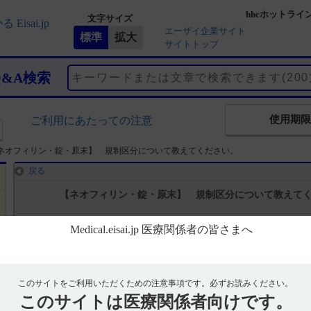
hhcホットライ
文字サイズ
エーザイ企業サイト
サイトトップ
Q&A検索
使用期限
ご利用にあたっての注意
ネオフィリン・錠・原末】 規制区分について教えてください。
戻る
【ネオフィリン・錠・原末】 規制区分について教えて
回答
インタビューフォームには、規制区分に関する以下の記載があります
このサイトをご利用いただくための注意事項です。
必ずお読みください。
■規制区分（引用1）
このサイトは
医療関係者向けです。
注）
製 剤：ネオフィリン錠100mg 処方箋医薬品