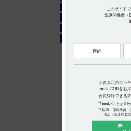
マ
このサイトで
医療関係者（
ヤ
一
ラ
ワ
医師
会員限定のコンテ
medパスIDを
会員登録できる
*1
medパスとは複
*2
医師・歯科医師・
法士・臨床検査