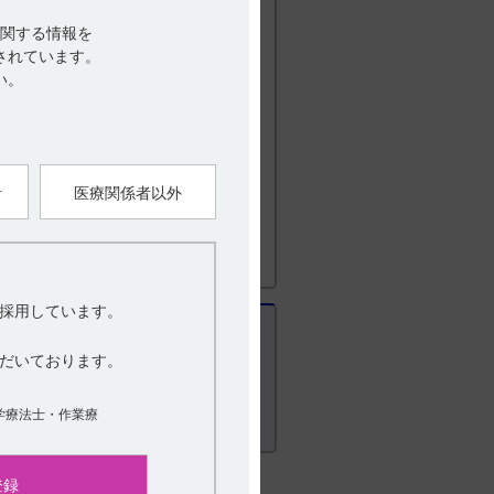
関する情報を
されています。
い。
訂（第11版） X．管理的事項に関する項
者
医療関係者以外
採用しています。
だいております。
学療法士・作業療
登録