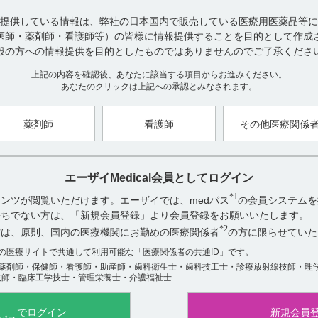
注）
ネオフィリン原末 劇薬、処方箋医薬品
提供している情報は、弊社の日本国内で販売している医療用医薬品等に
注）注意－医師等の処方箋により使用すること。
有効成分：アミノフィリン水和物 劇薬
医師・薬剤師・看護師等）の皆様に情報提供することを目的として作成
般の方への情報提供を目的としたものではありませんのでご了承くださ
上記の内容を確認後、あなたに該当する項目からお進みください。
【引用】
あなたのクリックは上記への承認とみなされます。
1）ネオフィリン錠100mg・原末インタビューフォーム2023年10月改
目 1．規制区分
薬剤師
看護師
その他医療関係
【更新年月】
2024年5月
エーザイMedical会員としてログイン
*1
ンツが閲覧いただけます。エーザイでは、medパス
の会員システムを
アンケート:ご意見をお聞かせください
お持ちでない方は、「新規会員登録」より会員登録をお願いいたします。
*2
方は、原則、国内の医療機関にお勤めの医療関係者
の方に限らせていた
役に立った
役に立たなかった
数の医療サイトで共通して利用可能な「医療関係者の共通ID」です。
薬剤師・保健師・看護師・助産師・歯科衛生士・歯科技工士・診療放射線技師・理
技師・臨床工学技士・管理栄養士・介護福祉士
でログイン
新規会員