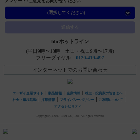
アンケート:ご意見をお聞かせください
【インフリー】 半減期・Cmaxなど、血中濃度の推移につ
いて教えてください。
(選択してください)
【エクフィナ】 小児に投与できますか？
送信する
hhcホットライン
(平日9時〜18時 土日・祝日9時〜17時)
フリーダイヤル
0120-419-497
インターネットでのお問い合わせ
エーザイ企業サイト
製品情報
企業情報
株主・投資家の皆さまへ
社会・環境活動
採用情報
プライバシーポリシー
ご利用について
アクセシビリティ
Copyright(C) 2017 Eisai Co., Ltd. All rights reserved.