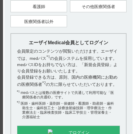
10．1 併用禁忌（併用しないこと）
看護師
その他医療関係者
10．2 併用注意（併用に注意すること）
医療関係者以外
エーザイMedical会員としてログイン
【引用】
会員限定のコンテンツが閲覧いただけます。エーザイ
1）ネオフィリン錠100mg電子添文 2023年10月改訂（第1版）
*1
では、medパス
の会員システムを採用しています。
10．相互作用
2）ネオフィリン原末電子添文 2023年10月改訂（第1版） 10．
medパスIDをお持ちでない方は、「新規会員登録」よ
相互作用
り会員登録をお願いいたします。
【更新年月】
会員登録できる方は、原則、国内の医療機関にお勤め
2024年10月
*2
の医療関係者
の方に限らせていただいております。
*1
medパスとは複数の医療サイトで共通して利用可能な「医
療関係者の共通ID」です。
*2
医師・歯科医師・薬剤師・保健師・看護師・助産師・歯科
衛生士・歯科技工士・診療放射線技師・理学療法士・作
業療法士・臨床検査技師・臨床工学技士・管理栄養士・
介護福祉士
でログイン