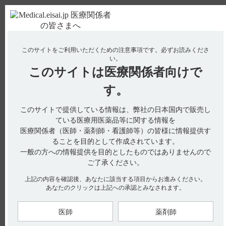
ＰＣ版
お電話はこちら
このサイトをご利用いただくための注意事項です。
必ずお読みくださ
使用期限検索
Drug Information
い。
このサイトは
医療関係者向けで
No : 1782
【ネオフィリン・錠・原末】 薬物相互作用（併
す。
用禁忌・併用注意など）について教えて下さい。
このサイトで提供している情報は、弊社の日本国内で販売し
【ネオフィリン・錠・原末】
ている医療用医薬品等に関する情報を
医療関係者（医師・薬剤師・看護師等）の皆様に情報提供す
薬物相互作用（併用禁忌・併用注意など）について教えて下さ
ることを目的として作成されています。
い。
一般の方への情報提供を目的としたものではありませんので
ご了承ください。
上記の内容を確認後、あなたに該当する項目からお進みください。
あなたのクリックは上記への承認とみなされます。
［ネオフィリン錠100mg・原末共通］
電子添文には、薬物相互作用に関する以下の記載があります。
10．相互作用（引用1、2）
医師
薬剤師
本剤は主として肝薬物代謝酵素CYP1A2で代謝される。