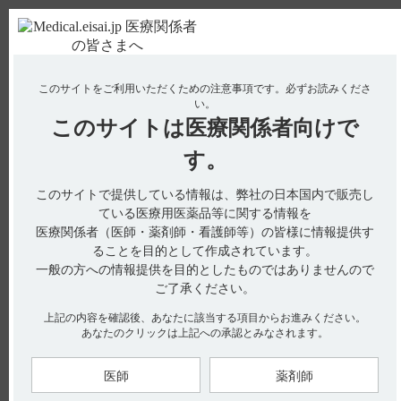
ＰＣ版
お電話はこちら
このサイトをご利用いただくための注意事項です。
必ずお読みくださ
使用期限検索
Drug Information
い。
このサイトは
医療関係者向けで
No : 1781
【ネオフィリン・錠・原末】 服用にあたり注意
す。
することはありますか（定期検査の実施など）？
このサイトで提供している情報は、弊社の日本国内で販売し
【ネオフィリン・錠・原末】
ている医療用医薬品等に関する情報を
医療関係者（医師・薬剤師・看護師等）の皆様に情報提供す
服用にあたり注意することはありますか（定期検査の実施な
ることを目的として作成されています。
ど）？
一般の方への情報提供を目的としたものではありませんので
ご了承ください。
上記の内容を確認後、あなたに該当する項目からお進みください。
あなたのクリックは上記への承認とみなされます。
電子添文には、重要な基本的注意に関する以下の記載がありま
す。
［ネオフィリン錠100mg・原末共通］
医師
薬剤師
8．重要な基本的注意（引用1、2）
〈効能共通〉