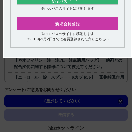
※medパスのサイトに移動します
戻る
新規会員登録
関連するQ&A
※medパスのサイトに移動します
※2018年9月2日までに会員登録された方もこちらへ
【レケンビ】 国際共同第III相プラセボ対照比較試験（301
試験Core Study）のその他の副次評価項目QOL...
【ネオフィリン・注・注PL・注点滴用バッグ】 他剤との
配合変化に関する情報について教えてください。
【ニトロール・錠・スプレー・Rカプセル】 薬物相互作用
（併用禁忌・併用注意など）について教えてください。
アンケート:ご意見をお聞かせください
【ネオフィリン・注・注PL・注点滴用バッグ】 薬剤交付
時など取り扱いで、注意することはありますか？
(選択してください)
【デタントール】 保管方法について教えてください。
送信する
hhcホットライン