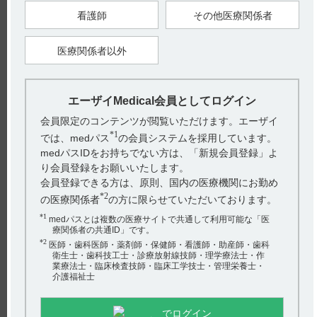
8．1 テオフィリンによる副作用の発現は、テオフィリン血中
看護師
その他医療関係者
濃度の上昇に起因する場合が多いことから、血中濃度のモニタ
リングを適切に行い、患者個々人に適した投与計画を設定する
ことが望ましい。
〈うっ血性心不全〉
医療関係者以外
8．2 テオフィリン血中濃度が上昇することがあるので注意し
て使用すること。
【関連情報】
インタビューフォームには、重要な基本的注意に関する以下の
エーザイMedical会員としてログイン
記載があります。
会員限定のコンテンツが閲覧いただけます。エーザイ
■重要な基本的注意とその理由（引用3）
*1
では、medパス
の会員システムを採用しています。
（解説）
うっ血性心不全があるとテオフィリンクリアランスが低下し、
medパスIDをお持ちでない方は、「新規会員登録」よ
血中濃度が上昇することが知られている。（引用4）
り会員登録をお願いいたします。
会員登録できる方は、原則、国内の医療機関にお勤め
【引用】
*2
1）ネオフィリン錠100mg電子添文 2023年10月改訂（第1版）
の医療関係者
の方に限らせていただいております。
8．重要な基本的注意
2）ネオフィリン原末電子添文 2023年10月改訂（第1版） 8．重
*1
medパスとは複数の医療サイトで共通して利用可能な「医
要な基本的注意
療関係者の共通ID」です。
3）ネオフィリン錠100mg・原末インタビューフォーム 2023年
*2
医師・歯科医師・薬剤師・保健師・看護師・助産師・歯科
10月改訂（第11版） VIII．安全性（使用上の注意等）に関する
衛生士・歯科技工士・診療放射線技師・理学療法士・作
項目 5．重要な基本的注意とその理由
業療法士・臨床検査技師・臨床工学技士・管理栄養士・
4）上野和行 : 医薬ジャーナル. 1990 ; 26 (2) : 309-313［TEO-
0497］
介護福祉士
【更新年月】
2024年5月
でログイン