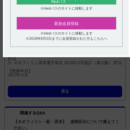
ト）をご利用ください。
AIホットラインはこちらから。
※medパスのサイトに移動します
口頭での説明も承っております。ご希望の場合は、hhcホット
新規会員登録
ライン（0120-419-497）にお問い合わせください。
※medパスのサイトに移動します
【引用】
※2018年9月2日までに会員登録された方もこちらへ
1）ネオフィリン錠100mg・原末インタビューフォーム 2015年
11月改訂（改訂第9版） IV．製剤に関する項目 4．製剤の各種
条件下における安定性
2）ネオフィリン錠100mg電子添文 2012年12月改訂（第12版）
貯法
3）ネオフィリン原末電子添文 2012年12月改訂（第12版） 貯法
【更新年月】
2022年12月
戻る
関連するQ&A
【ネオフィリン・錠・原末】 規制区分について教えてく
ださい。