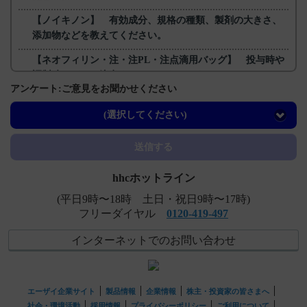
【ノイキノン】 有効成分、規格の種類、製剤の大きさ、
添加物などを教えてください。
【ネオフィリン・注・注PL・注点滴用バッグ】 投与時や
調製時などで、注意することはありますか？
アンケート:ご意見をお聞かせください
【ネオフィリン・錠・原末】 保管方法について教えてく
ださい。
(選択してください)
【ネオフィリン・錠・原末】 特定の背景を有する患者に
送信する
関する注意事項について教えてください。
hhcホットライン
(平日9時〜18時 土日・祝日9時〜17時)
フリーダイヤル
0120-419-497
インターネットでのお問い合わせ
エーザイ企業サイト
製品情報
企業情報
株主・投資家の皆さまへ
社会・環境活動
採用情報
プライバシーポリシー
ご利用について