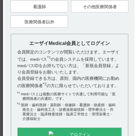
（引用1）
電子添文の貯法に「室温保存」と記載しております。また、
看護師
その他医療関係者
「開栓後は光を遮り、湿気を避けて保存すること（変色
することがある）。」と記載しております。（引用2）
医療関係者以外
本剤の一包化については、各医療機関でのご判断をお願いいた
します。
製剤の各種条件下における安定性
エーザイMedical会員としてログイン
・ネオフィリン原末
会員限定のコンテンツが閲覧いただけます。エーザイ
本剤を一包化した際の安定性については検討しておりません。
*1
ご参考として、「無包装状態」の安定性試験結果をご紹介しま
では、medパス
の会員システムを採用しています。
す。
medパスIDをお持ちでない方は、「新規会員登録」よ
本剤を無包装状態とした場合の温度、湿度及び光条件下の安定
り会員登録をお願いいたします。
性は、下表またはインタビューフォームをご確認ください。
会員登録できる方は、原則、国内の医療機関にお勤め
（引用1）
電子添文の貯法に「室温保存」と記載しております。また、
*2
の医療関係者
の方に限らせていただいております。
「開栓後は光を遮り、湿気を避けて保存すること。」と記載し
ております。（引用3）
*1
medパスとは複数の医療サイトで共通して利用可能な「医
療関係者の共通ID」です。
本剤の一包化については、各医療機関でのご判断をお願いいた
*2
します。
医師・歯科医師・薬剤師・保健師・看護師・助産師・歯科
衛生士・歯科技工士・診療放射線技師・理学療法士・作
製剤の各種条件下における安定性
業療法士・臨床検査技師・臨床工学技士・管理栄養士・
介護福祉士
医療機関へのご提供用の安定性データをご用意しております。
24時間対応しております「AIホットライン」（チャットボッ
でログイン