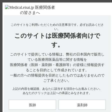
ＰＣ版
お電話はこちら
このサイトをご利用いただくための注意事項です。
必ずお読みくださ
使用期限検索
Drug Information
い。
このサイトは
医療関係者向けで
No : 1122
【ネオフィリン・錠・原末】 一包化に関する情
す。
報はありますか？
このサイトで提供している情報は、弊社の日本国内で販売し
【ネオフィリン・錠・原末】
ている医療用医薬品等に関する情報を
医療関係者（医師・薬剤師・看護師等）の皆様に情報提供す
一包化に関する情報はありますか？
ることを目的として作成されています。
一般の方への情報提供を目的としたものではありませんので
ご了承ください。
・ネオフィリン錠100mg
上記の内容を確認後、あなたに該当する項目からお進みください。
本剤を一包化した際の安定性については検討しておりません。
あなたのクリックは上記への承認とみなされます。
ご参考として、「無包装状態」の安定性試験結果をご紹介しま
す。
医師
薬剤師
本剤を無包装状態とした場合の温度、湿度及び光条件下の安定
性は、下表またはインタビューフォームをご確認ください。