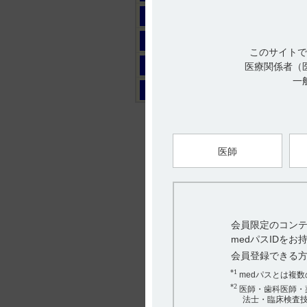
マ
ヤ
このサイトで
ラ
医療関係者（
一
ワ
医師
会員限定のコンテ
medパスIDを
会員登録できる
*1
medパスとは複
*2
医師・歯科医師・
法士・臨床検査