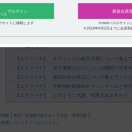
役に立たなかった
でログイン
新規会員
スのサイトに移動します
※medパスのサイト
※2018年9月2日までに会員
関連するQ&A
【エクフィナ】 チラミンとの相互作用について教え
【エクフィナ】 血中濃度はどのくらいの期間で定常
【エクフィナ】 薬剤以外の禁忌について教えてくだ
【エクフィナ】 中枢神経刺激剤やマジンドールと併
【エクフィナ】 どのように代謝、排泄されますか？
業情報
株主・投資家の皆さまへ
社会・環境活動
ご利用について
アクセシビリティ
.