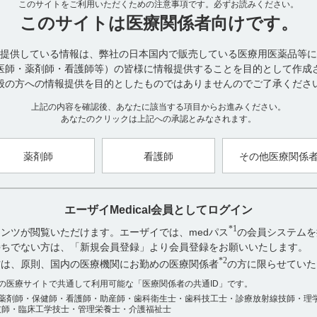
このサイトをご利用いただくための注意事項です。
日本人健康成人にサフィナミド50mg、100mg及び200mgを食後に1
必ずお読みください。
したとき、最終投与後のサフィナミドの血漿中薬物動態パラメータは
このサイトは
医療関係者向けです。
反復投与したときのC
及びAUCは、投与量に比例して増加した。C
max
m
日の比）は1.9～2.0であり、各用量とも蓄積性はなく、投与開始6日
提供している情報は、弊社の日本国内で販売している医療用医薬品等に
医師・薬剤師・看護師等）の皆様に情報提供することを目的として作成
般の方への情報提供を目的としたものではありませんのでご了承くださ
日本人健康成人を対象とした反復投与時の臨床試験では、蓄積性は認め
上記の内容を確認後、あなたに該当する項目からお進みください。
電子添文には、用法及び用量として以下の記載があります。
あなたのクリックは上記への承認とみなされます。
6. 用法及び用量（引用3）
本剤は、レボドパ含有製剤と併用する。通常、成人にはサフィナミドとし
お、症状に応じて100mgを1日1回経口投与できる。
薬剤師
看護師
その他医療関係
【引用】
1）エクフィナ錠50mg 電子添文 2024年1月改訂（第5版） 16．薬物動態
エーザイMedical会員としてログイン
2）社内資料：健康成人における薬物動態試験CTD2.7.6.6［EQF-0018
*1
ンツが閲覧いただけます。エーザイでは、medパス
の会員システムを
3）エクフィナ錠50mg 電子添文 2024年1月改訂（第5版） 6．用法及
お持ちでない方は、「新規会員登録」より会員登録をお願いいたします。
*2
【更新年月】
方は、原則、国内の医療機関にお勤めの医療関係者
の方に限らせていた
アンケート:ご意見をお聞かせください
2025年3月
数の医療サイトで共通して利用可能な「医療関係者の共通ID」です。
薬剤師・保健師・看護師・助産師・歯科衛生士・歯科技工士・診療放射線技師・理
役に立った
技師・臨床工学技士・管理栄養士・介護福祉士