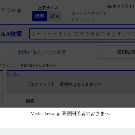
hhcホットライ
文字サイズ
エーザイ企業サイト
サイトトップ
Q&A検索
使用期限
ご利用にあたっての注意
クフィナ】 蓄積性はありますか？
戻る
【エクフィナ】 蓄積性はありますか？
回答
電子添文には、蓄積性に関して以下の記載があります。
16. 薬物動態
16.1 血中濃度
16.1.2 反復投与（引用1）