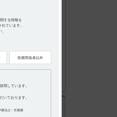
日1回7日間反復経口投与（第7日のみ絶食）
以下のとおりであった。サフィナミドを
及びAUC0-24の累積係数（第7日／第1
ax
目には定常状態となった。（引用2）
関する情報を
されています。
い。
られませんでした。（引用1、2）
て50mgを1日1回経口投与する。な
者
医療関係者以外
 16．1 血中濃度 16．1．2 反復投与
］
採用しています。
び用量
だいております。
学療法士・作業療