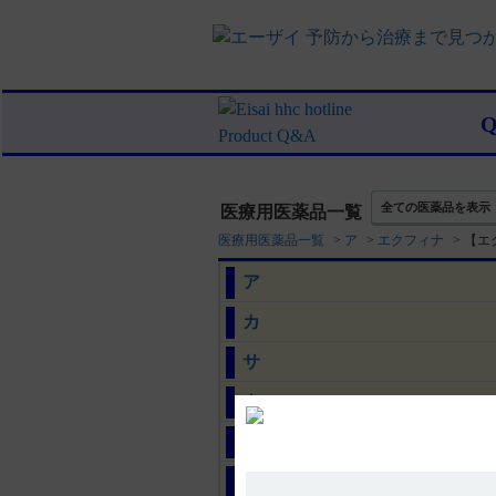
全ての医薬品を表示
医療用医薬品一覧
医療用医薬品一覧
>
ア
>
エクフィナ
>
【エ
ア
カ
サ
タ
ナ
ハ