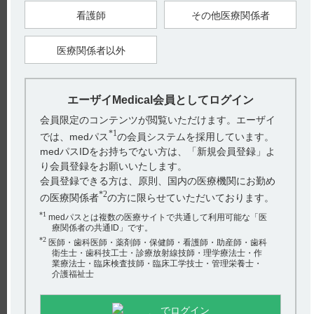
7.用法及び用量に関連する注意（引用2）
7.1レボドパ含有製剤との併用によりレボドパ由来の副作用
看護師
その他医療関係者
（ジスキネジア等）があらわれることがある。このため、本剤
の投与開始時又は増量時には患者の状態を十分観察し、このよ
うな副作用が認められた場合は、本剤あるいはレボドパ含有製
医療関係者以外
剤の用量を調節すること。
7.2中等度の肝機能障害（Child-Pugh分類B）のある患者には1日
50mgを超えて投与しないこと。［9．3．2、16．6．2参照］
文中の番号は電子添文の各項目を示しています。
エーザイMedical会員としてログイン
【関連情報】
用法及び用量の設定経緯・根拠については、インタビューフォ
会員限定のコンテンツが閲覧いただけます。エーザイ
ーム「Ⅴ．治療に関する項目 3.用法及び用量（2）用法及び用
*1
では、medパス
の会員システムを採用しています。
量の設定経緯・根拠」をご確認ください。（引用3）
medパスIDをお持ちでない方は、「新規会員登録」よ
・
インタビューフォームはこちらから
り会員登録をお願いいたします。
会員登録できる方は、原則、国内の医療機関にお勤め
*2
の医療関係者
の方に限らせていただいております。
【引用】
1）エクフィナ錠50mg電子添文 2024年1月改訂（第5版） 6.用法
*1
medパスとは複数の医療サイトで共通して利用可能な「医
及び用量
療関係者の共通ID」です。
2）エクフィナ錠50mg電子添文 2024年1月改訂（第5版） 7.用法
*2
及び用量に関連する注意
医師・歯科医師・薬剤師・保健師・看護師・助産師・歯科
3）エクフィナ錠50mgインタビューフォーム 2024年1月改訂
衛生士・歯科技工士・診療放射線技師・理学療法士・作
（第5版） V.治療に関する項目 3.用法及び用量 （2）用法及び
業療法士・臨床検査技師・臨床工学技士・管理栄養士・
用量の設定経緯・根拠
介護福祉士
【更新年月】
2025年7月
でログイン