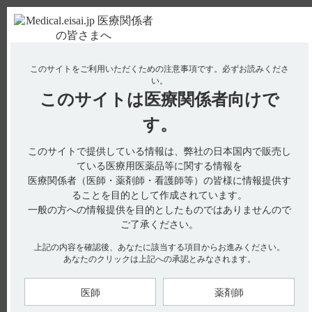
ＰＣ版
お電話はこちら
このサイトをご利用いただくための注意事項です。
必ずお読みくださ
使用期限検索
Drug Information
い。
このサイトは
医療関係者向けで
No : 11086
【エクフィナ】 用法及び用量について教えてく
す。
ださい。
このサイトで提供している情報は、弊社の日本国内で販売し
ている医療用医薬品等に関する情報を
医療関係者（医師・薬剤師・看護師等）の皆様に情報提供す
電子添文には、エクフィナの用法及び用量に関して以下の記載
ることを目的として作成されています。
があります。
一般の方への情報提供を目的としたものではありませんので
6．用法及び用量（引用1）
ご了承ください。
本剤は、レボドパ含有製剤と併用する。通常、成人にはサフィ
ナミドとして50mgを1日1回経口投与する。
上記の内容を確認後、あなたに該当する項目からお進みください。
なお、症状に応じて100mgを1日1回経口投与できる。
あなたのクリックは上記への承認とみなされます。
電子添文には、用法及び用量に関連する注意に関して以下の記
載があります。
医師
薬剤師