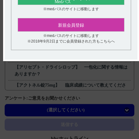
※medパスのサイトに移動します
戻る
新規会員登録
※medパスのサイトに移動します
関連するQ&A
※2018年9月2日までに会員登録された方もこちらへ
【フィコンパ・点滴静注】 投与時間別の血中濃度推移を
教えてください。（Cmax、AUC、Tmax、T1/2など）
【アリセプト・ドライシロップ】 一包化に関する情報は
ありますか？
【アクトネル錠75mg】 臨床成績について教えてくださ
い。
アンケート:ご意見をお聞かせください
【ネオフィリン・注・注PL・注点滴用バッグ】 肝機能障
害の患者に関する注意事項について教えてください。
(選択してください)
【エクフィナ】 発現頻度の高い副作用は何ですか？
送信する
hhcホットライン