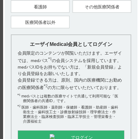
また、従来の筋肉内投与に代わって静脈内投与を試みたとこ
看護師
その他医療関係者
ろ、悪性貧血における血液学的効果は従来の筋肉内投与法と同
様の経過を認めたとの報告があります。（引用2）
医療関係者以外
ただし、脳脊髄液への移行は筋肉内投与法に比べ静脈内投与で
有意に高いと報告されています。（引用2）
【引用】
エーザイMedical会員としてログイン
1）丸山 勝一ら：臨牀と研究 66（3） p995-1007,1989 ［MBL-
会員限定のコンテンツが閲覧いただけます。エーザイ
0651］
*1
2）田中 信夫：Prog.Med. 8（11） p2685-2689,1988 ［MBL-
では、medパス
の会員システムを採用しています。
0645］
medパスIDをお持ちでない方は、「新規会員登録」よ
り会員登録をお願いいたします。
【更新年月】
会員登録できる方は、原則、国内の医療機関にお勤め
2020年7月
*2
の医療関係者
の方に限らせていただいております。
*1
medパスとは複数の医療サイトで共通して利用可能な「医
戻る
療関係者の共通ID」です。
*2
医師・歯科医師・薬剤師・保健師・看護師・助産師・歯科
衛生士・歯科技工士・診療放射線技師・理学療法士・作
業療法士・臨床検査技師・臨床工学技士・管理栄養士・
関連するQ&A
介護福祉士
【メチコバール・注射】 用法及び用量や投与時の注意事
でログイン
項について教えてください。