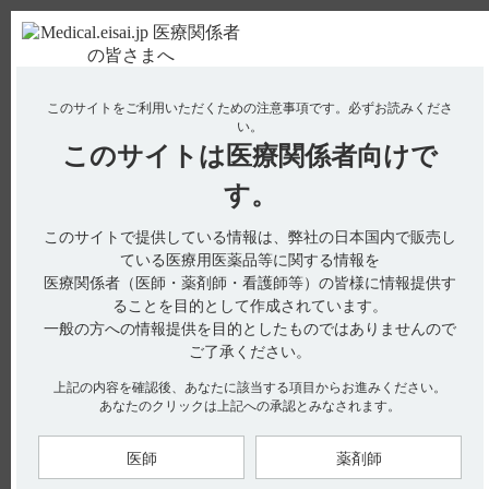
ＰＣ版
お電話はこちら
このサイトをご利用いただくための注意事項です。
必ずお読みくださ
使用期限検索
Drug Information
い。
このサイトは
医療関係者向けで
No : 10222
【メチコバール・注射】 投与方法（静注と筋
す。
注）によって安全性や有用性に違いがあります
このサイトで提供している情報は、弊社の日本国内で販売し
か？
ている医療用医薬品等に関する情報を
【メチコバール・注射】
医療関係者（医師・薬剤師・看護師等）の皆様に情報提供す
ることを目的として作成されています。
投与方法（静注と筋注）によって安全性や有用性に違いがあり
一般の方への情報提供を目的としたものではありませんので
ますか？
ご了承ください。
上記の内容を確認後、あなたに該当する項目からお進みください。
あなたのクリックは上記への承認とみなされます。
末梢性神経障害を対象に二重盲検比較試験にてメチコバール注
を週3回、4週投与した結果、静脈内投与と筋肉内投与との間
に、全般改善度、概括安全度、有用性に有意差がなかったとの
報告があります。（引用1）
医師
薬剤師