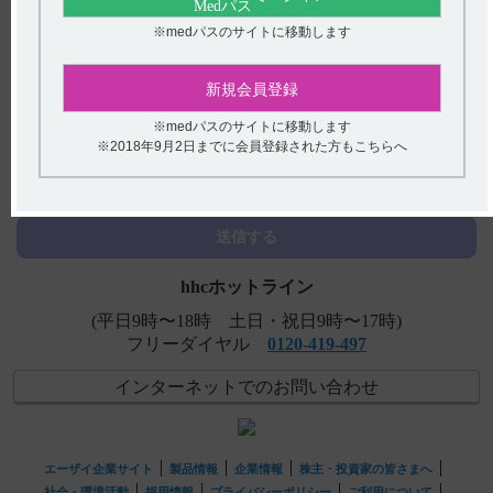
※medパスのサイトに移動します
【メチコバール・注射】 点滴投与は可能でしょうか。
【メチコバール・注射】 投与時や調製時などで、注意す
新規会員登録
ることはありますか？
※medパスのサイトに移動します
【メチコバール・注射】 重大な副作用の種類と症状は?
アンケート:ご意見をお聞かせください
※2018年9月2日までに会員登録された方もこちらへ
【メチコバール・注射】 用法・用量が週3回投与である
(選択してください)
理由を教えてください。
送信する
hhcホットライン
(平日9時〜18時 土日・祝日9時〜17時)
フリーダイヤル
0120-419-497
インターネットでのお問い合わせ
エーザイ企業サイト
製品情報
企業情報
株主・投資家の皆さまへ
社会・環境活動
採用情報
プライバシーポリシー
ご利用について