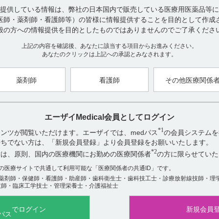
提供している情報は、弊社の日本国内で販売している医療用医薬品等に
お探しの情報が見つからない場合やご不明な点は、hhcホットライン（012
医師・薬剤師・看護師等）の皆様に情報提供することを目的として作成
い。
般の方への情報提供を目的としたものではありませんのでご了承くださ
上記の内容を確認後、あなたに該当する項目からお進みください。
【引用】
あなたのクリックは上記への承認とみなされます。
1）イノベロン錠100mg・錠200mg電子添文 2022年11月改訂（第2版
【更新年月】
薬剤師
看護師
その他医療関係
2025年1月
エーザイMedical会員としてログイン
*1
ンツが閲覧いただけます。エーザイでは、medパス
の会員システムを
アンケート:ご意見をお聞かせください
お持ちでない方は、「新規会員登録」より会員登録をお願いいたします。
役に立った
*2
方は、原則、国内の医療機関にお勤めの医療関係者
の方に限らせていた
役に立たなかった
数の医療サイトで共通して利用可能な「医療関係者の共通ID」です。
薬剤師・保健師・看護師・助産師・歯科衛生士・歯科技工士・診療放射線技師・理
技師・臨床工学技士・管理栄養士・介護福祉士
でログイン
新規会員