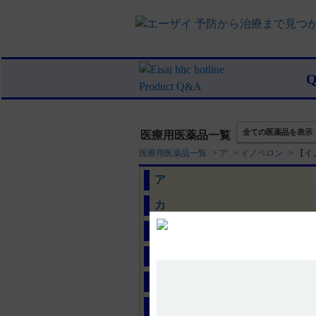
全ての医薬品を表示
医療用医薬品一覧
医療用医薬品一覧
>
ア
>
イノベロン
>
【イ
ア
カ
サ
タ
ナ
ハ