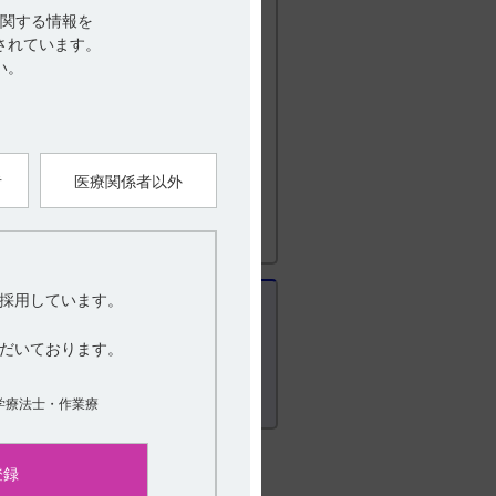
関する情報を
0-419-497）までお問い合わせ下さ
されています。
い。
） 有効期間
者
医療関係者以外
採用しています。
だいております。
学療法士・作業療
登録