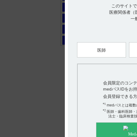
このサイトで
マ
医療関係者（
ヤ
一
ラ
ワ
医師
会員限定のコンテ
medパスIDを
会員登録できる
*1
medパスとは複
*2
医師・歯科医師・
法士・臨床検査