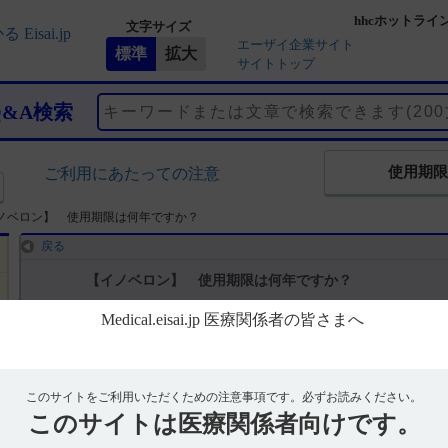
hhcホットライ
文字サイズ
エーザイ企業サイト
サイトトップ
Q&A検索
使用期限
ご利用にあたっての注意
ノベロン】 使用期限は何年ですか？
戻る
【イノベロン】 使用期限は何年ですか？
回答
電子添文には、「有効期間：5年」と記載があります。（引用1）
このサイトをご利用いただくための注意事項です。
必ずお読みください。
※お手元のエーザイ製品の製造番号から使用期限を検索できます。
このサイトは
医療関係者向けです。
使用期限検索サイトはこちら