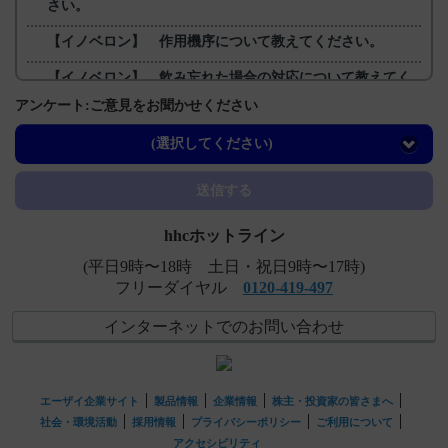
さい。
【イノベロン】 作用機序について教えてください。
【イノベロン】 飲み忘れた場合の対応について教えてく
ださい。
アンケート:ご意見をお聞かせください
【イノベロン】 投薬期間に制限はありますか？
(選択してください)
送信する
hhcホットライン
(平日9時〜18時 土日・祝日9時〜17時)
フリーダイヤル
0120-419-497
インターネットでのお問い合わせ
エーザイ企業サイト
製品情報
企業情報
株主・投資家の皆さまへ
社会・環境活動
採用情報
プライバシーポリシー
ご利用について
アクセシビリティ