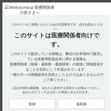
ＰＣ版
お電話はこちら
このサイトをご利用いただくための注意事項です。
必ずお読みくださ
使用期限検索
Drug Information
い。
このサイトは
医療関係者向けで
No : 822
【イノベロン】 小児への投与に関する注意事項
す。
について教えてください。
このサイトで提供している情報は、弊社の日本国内で販売し
ている医療用医薬品等に関する情報を
医療関係者（医師・薬剤師・看護師等）の皆様に情報提供す
電子添文には、小児への投与に関する以下の記載があります。
ることを目的として作成されています。
9. 特定の背景を有する患者に関する注意
一般の方への情報提供を目的としたものではありませんので
9.7 小児等（引用1）
ご了承ください。
9.7.1 発疹及び発熱等の症状が認められた場合には注意するこ
と。小児には、発疹の初期徴候は感染と誤診されやすい。
上記の内容を確認後、あなたに該当する項目からお進みください。
9.7.2 低出生体重児、新生児、乳児、4歳未満又は体重15kg未満
の幼児を対象とした国内臨床試験は実施していない。
あなたのクリックは上記への承認とみなされます。
なお、4歳以上の小児の用法及び用量は以下の通りです。
医師
薬剤師
6. 用法及び用量（引用2）
4歳以上の小児