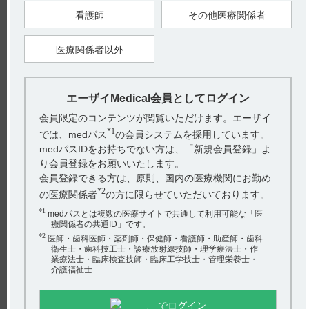
体重15.0～30.0kgの場合：通常、ルフィナミドとして、最初の2
日間は1日200mgを1日2回に分けて食後に経口投与し、その後
看護師
その他医療関係者
は2日ごとに1日用量として200mg以下ずつ漸増する。維持用量
は1日1000mgとし、1日2回に分けて食後に経口投与する。な
お、症状により、1日1000mgを超えない範囲で適宜増減する
医療関係者以外
が、増量は2日以上の間隔をあけて1日用量として200mg以下ず
つ行うこと。
体重30.1kg以上の場合：成人の用法・用量に従う。
インタビューフォームには、小児への投与に関する以下の記載
エーザイMedical会員としてログイン
があります。
■小児等（引用3）
会員限定のコンテンツが閲覧いただけます。エーザイ
（解説）
*1
では、medパス
の会員システムを採用しています。
9.7.1 発疹及び発熱等の症状は重篤な皮膚障害である薬剤性過
敏症症候群に進展する可能性がある。また、小児の場合、発疹
medパスIDをお持ちでない方は、「新規会員登録」よ
の初期徴候は感染と誤診されやすいことから設定した。
り会員登録をお願いいたします。
9.7.2 国内臨床試験で低出生体重児、新生児、乳児、4歳未満又
は15kg未満の幼児は含まれていないため、安全性が確立されて
会員登録できる方は、原則、国内の医療機関にお勤め
いないことから設定した。
*2
の医療関係者
の方に限らせていただいております。
【関連情報】
*1
medパスとは複数の医療サイトで共通して利用可能な「医
電子添文には、用法及び用量について以下の記載があります。
療関係者の共通ID」です。
6. 用法及び用量（引用2）
*2
成人
医師・歯科医師・薬剤師・保健師・看護師・助産師・歯科
通常、ルフィナミドとして、最初の2日間は1日400mgを1日2回
衛生士・歯科技工士・診療放射線技師・理学療法士・作
に分けて食後に経口投与し、その後は2日ごとに1日用量として
業療法士・臨床検査技師・臨床工学技士・管理栄養士・
400mg以下ずつ漸増する。維持用量は体重30.1～50.0kgの患者
介護福祉士
には1日1800mg、体重50.1～70.0kgの患者には1日2400mg、体重
70.1kg以上の患者には1日3200mgとし、1日2回に分けて食後に
経口投与する。なお、症状により維持用量を超えない範囲で適
でログイン
宜増減するが、増量は2日以上の間隔をあけて1日用量として