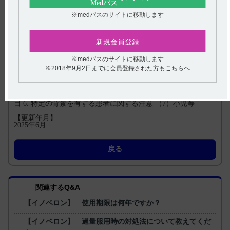
400mg以下ずつ行うこと。
※medパスのサイトに移動します
新規会員登録
【引用】
※medパスのサイトに移動します
１）イノベロン錠100mg・錠200mg電子添文 2022年11月改訂
（第2版） 9. 特定の背景を有する患者に関する注意 9.7 小児等
※2018年9月2日までに会員登録された方もこちらへ
2)イノベロン錠100mg・錠200mg電子添文 2022年11月改訂（第
2版） 6. 用法及び用量
3）イノベロン錠100mg・錠200mgインタビューフォーム 2022
年11月改訂（第6版） VIII. 安全性(使用上の注意等)に関する項
目 6. 特定の背景を有する患者に関する注意 （7）小児等
【更新年月】
2025年6月
戻る
関連するQ&A
【イノベロン】 使用期限は何年ですか？
【イノベロン】 過量服用時の対処法について教えてくだ