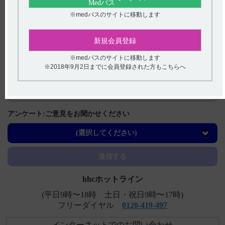
※medパスのサイトに移動します
関連するQ&A
【エクフィナ】 血漿蛋白結合率は？
新規会員登録
【イノベロン】 有効成分、規格の種類、製剤の大きさ、
※medパスのサイトに移動します
添加物などを教えてください。
※2018年9月2日までに会員登録された方もこちらへ
【エクフィナ】 肝機能障害のある患者に投与できます
か？
【イノベロン】 授乳婦への投与に関する注意事項につい
アンケート:ご意見をお聞かせください
て教えてください。
(選択してください)
【イノベロン】 効能又は効果について教えてください。
送信する
hhcホットライン
(平日9時〜18時 土日・祝日9時〜17時)
フリーダイヤル
0120-419-497
インターネットでのお問い合わせ