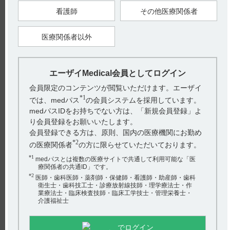
ている。また、妊娠ラットに150mg／kgを経口投与したとき、
母動物毒性に起因する出生後初期の出生児死亡率の増加及び出
看護師
その他医療関係者
生児の生後体重の増加抑制が報告されている。
【関連情報】
医療関係者以外
インタビューフォームには、妊婦に関する以下の記載がありま
す。
■妊婦（引用2）
（解説）
国内及び外国臨床試験で本剤の妊婦、産婦への投与に関する安
エーザイMedical会員としてログイン
全性は確立されていない。
一方、動物実験で、ルフィナミドを投与した妊娠ラットでは、
会員限定のコンテンツが閲覧いただけます。エーザイ
非妊娠ラットと比較して摂餌量減少及び体重増加抑制の程度が
大きいことや、出生後初期の出生時死亡率の増加及び生後体重
*1
では、medパス
の会員システムを採用しています。
の増加抑制が報告されている。
medパスIDをお持ちでない方は、「新規会員登録」よ
り会員登録をお願いいたします。
【引用】
会員登録できる方は、原則、国内の医療機関にお勤め
1）イノベロン錠100mg・錠200mg電子添文 2022年11月改訂
（第2版） 9．特定の背景を有する患者に関する注意 9.5 妊婦
*2
の医療関係者
の方に限らせていただいております。
2）イノベロン錠100mg・錠200mgインタビューフォーム 2022
年11月改訂（第6版） VIII．安全性(使用上の注意等)に関する
*1
medパスとは複数の医療サイトで共通して利用可能な「医
項目 6．特定の背景を有する患者に関する注意 （5）妊婦
療関係者の共通ID」です。
【更新年月】
*2
医師・歯科医師・薬剤師・保健師・看護師・助産師・歯科
2024年12月
衛生士・歯科技工士・診療放射線技師・理学療法士・作
業療法士・臨床検査技師・臨床工学技士・管理栄養士・
介護福祉士
戻る
でログイン