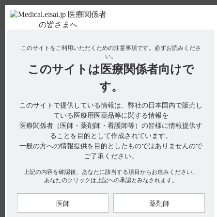
ＰＣ版
お電話はこちら
このサイトをご利用いただくための注意事項です。
必ずお読みくださ
使用期限検索
Drug Information
い。
このサイトは
医療関係者向けで
No : 820
【イノベロン】 妊婦への投与に関する注意事項
す。
について教えてください。
このサイトで提供している情報は、弊社の日本国内で販売し
【イノベロン】
ている医療用医薬品等に関する情報を
医療関係者（医師・薬剤師・看護師等）の皆様に情報提供す
妊婦への投与に関する注意事項について教えてください。
ることを目的として作成されています。
一般の方への情報提供を目的としたものではありませんので
ご了承ください。
電子添文には、妊婦への投与に関する以下の記載があります。
上記の内容を確認後、あなたに該当する項目からお進みください。
9．特定の背景を有する患者に関する注意
あなたのクリックは上記への承認とみなされます。
9.5 妊婦（引用1）
妊婦又は妊娠している可能性のある女性には、治療上の有益性
が危険性を上回ると判断される場合のみ投与すること。動物実
医師
薬剤師
験で、妊娠ラットに投与したとき、非妊娠ラットと比較して、
母動物の摂餌量減少の増強及び体重増加抑制の増強が報告され