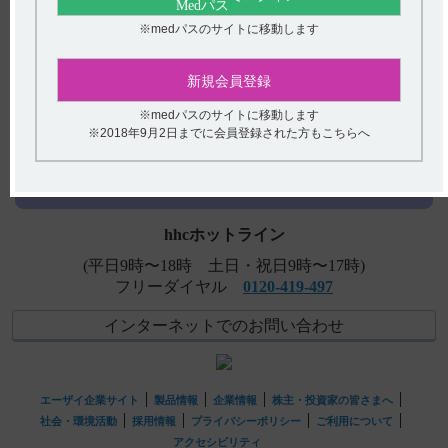
【デタントール】 妊婦への投与に関する注意事項につい
※medパスのサイトに移動します
て教えてください。
【ケアラム】 肝機能障害の患者に関する注意事項につい
新規会員登録
て教えてください。
アンケート:ご意見をお聞かせください
※medパスのサイトに移動します
※2018年9月2日までに会員登録された方もこちらへ
【ケーワン】 高齢者への投与に関する注意事項について
(選択してください)
教えてください。
送信する
hhcホットライン
(平日9時〜18時 土日・祝日9時〜17時)
フリーダイヤル
0120-419-497
インターネットでのお問い合わせ
エーザイ企業サイト
製品情報
企業情報
株主・投資家の皆さまへ
社会・環境活動
採用情報
プライバシーポリシー
ご利用について
アクセシビリティ