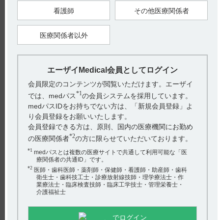
3．2 製剤の性状
看護師
その他医療関係者
医療関係者以外
【引用】
1）イノベロン錠100mg・錠200mg電子添文 2022年11月改訂
（第2版） 3．組成･性状
【更新年月】
エーザイMedical会員としてログイン
2025年1月
会員限定のコンテンツが閲覧いただけます。エーザイ
*1
では、medパス
の会員システムを採用しています。
medパスIDをお持ちでない方は、「新規会員登録」よ
り会員登録をお願いいたします。
会員登録できる方は、原則、国内の医療機関にお勤め
*2
の医療関係者
の方に限らせていただいております。
戻る
*1
medパスとは複数の医療サイトで共通して利用可能な「医
療関係者の共通ID」です。
*2
医師・歯科医師・薬剤師・保健師・看護師・助産師・歯科
衛生士・歯科技工士・診療放射線技師・理学療法士・作
関連するQ&A
業療法士・臨床検査技師・臨床工学技士・管理栄養士・
介護福祉士
【フェロミア】 食事の影響について教えてください。
【ハイコバール】 使用期限は何年ですか？
でログイン