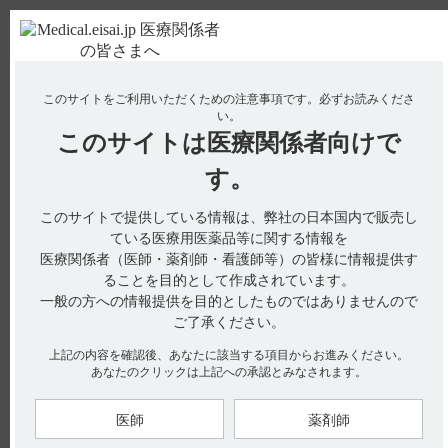
ＰＣ版
お電話はこちら
このサイトをご利用いただくための注意事項です。
必ずお読みくださ
使用期限検索
Drug Information
い。
このサイトは
医療関係者向けで
No : 811
【イノベロン】 有効成分、規格の種類、製剤の
す。
大きさ、添加物などを教えてください。
このサイトで提供している情報は、弊社の日本国内で販売し
【イノベロン】
ている医療用医薬品等に関する情報を
医療関係者（医師・薬剤師・看護師等）の皆様に情報提供す
有効成分、規格の種類、製剤の大きさ、添加物などを教えてく
ることを目的として作成されています。
ださい。
一般の方への情報提供を目的としたものではありませんので
ご了承ください。
上記の内容を確認後、あなたに該当する項目からお進みください。
あなたのクリックは上記への承認とみなされます。
電子添文には、組成（有効成分・添加剤）、性状に関する以下
の記載があります。
3．組成・性状（引用1）
3．1 組成
医師
薬剤師