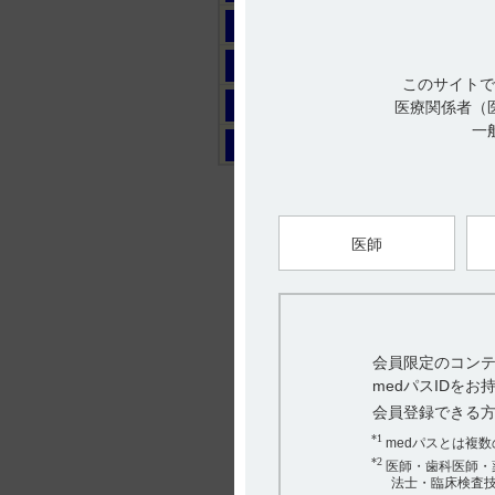
マ
ヤ
このサイトで
ラ
医療関係者（
一
ワ
医師
会員限定のコンテ
medパスIDを
会員登録できる
*1
medパスとは複
*2
医師・歯科医師・
法士・臨床検査