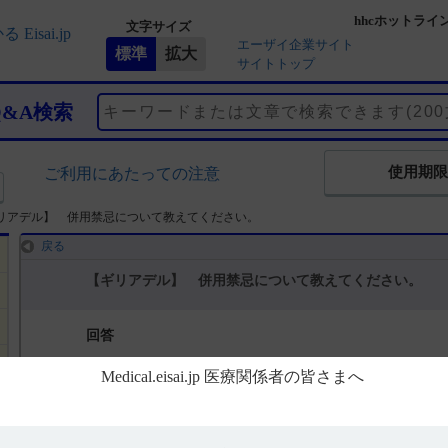
hhcホットライ
文字サイズ
エーザイ企業サイト
サイトトップ
Q&A検索
使用期限
ご利用にあたっての注意
リアデル】 併用禁忌について教えてください。
戻る
【ギリアデル】 併用禁忌について教えてください。
回答
電子添文には、併用禁忌に関する注意は設定されていません。（引用1
【関連情報】
インタビューフォームには併用禁忌にする以下の記載があります。（引