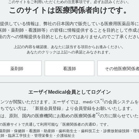
このサイトをご利用いただくための注意事項です。
必ずお読みください。
・併用禁忌とその理由
このサイトは
医療関係者向けです。
設定されていない
提供している情報は、弊社の日本国内で販売している医療用医薬品等に
・併用注意とその理由
医師・薬剤師・看護師等）の皆様に情報提供することを目的として作成
設定されていない
般の方への情報提供を目的としたものではありませんのでご了承くださ
＜参考＞
上記の内容を確認後、あなたに該当する項目からお進みください。
本剤と他薬剤との相互作用については十分には評価されていない。化
あなたのクリックは上記への承認とみなされます。
短期と長期の毒性プロファイルは十分には調査されていない。放射線
因する急性又は慢性の副作用は報告されていない。
薬剤師
看護師
その他医療関係
【引用】
1)ギリアデル脳内留置用剤7.7mg 電子添文 2023年3月改訂（第1版）
2)ギリアデル脳内留置用剤7.7mg インタビューフォーム 2024年3月改訂
エーザイMedical会員としてログイン
等）に関する項目 7.相互作用
*1
ンツが閲覧いただけます。エーザイでは、medパス
の会員システムを
お持ちでない方は、「新規会員登録」より会員登録をお願いいたします。
【更新年月】
2024年11月
*2
方は、原則、国内の医療機関にお勤めの医療関係者
の方に限らせていた
アンケート:ご意見をお聞かせください
数の医療サイトで共通して利用可能な「医療関係者の共通ID」です。
薬剤師・保健師・看護師・助産師・歯科衛生士・歯科技工士・診療放射線技師・理
役に立った
技師・臨床工学技士・管理栄養士・介護福祉士