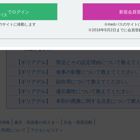
役に立たなかった
でログイン
新規会員
スのサイトに移動します
※medパスのサイト
※2018年9月2日までに会員
関連するQ&A
【ギリアデル】 禁忌とその設定理由について教えて
【ギリアデル】 食事の影響について教えてください
【ギリアデル】 副作用について教えてください。
【ギリアデル】 遺伝毒性について教えてください。
【ギリアデル】 本剤の廃棄に関する注意について教
業情報
株主・投資家の皆さまへ
社会・環境活動
ご利用について
アクセシビリティ
.