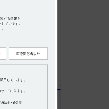
関する情報を
されています。
い。
学療法と組み合わせて用いた際の本剤の
治療と組み合わせて用いた際の本剤に起
者
医療関係者以外
（第11版） VIII.安全性（使用上の注意
採用しています。
だいております。
学療法士・作業療