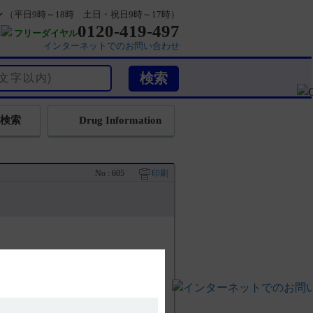
ン
（平日9時～18時 土日・祝日9時～17時）
0120-419-497
フリーダイヤル
インターネットでのお問い合わせ
検索
Drug Information
No : 605
印刷
）
用2）