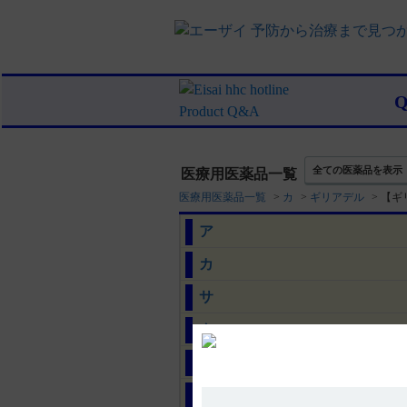
全ての医薬品を表示
医療用医薬品一覧
医療用医薬品一覧
>
カ
>
ギリアデル
>
【ギ
ア
カ
サ
タ
ナ
ハ