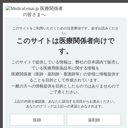
ＰＣ版
お電話はこちら
このサイトをご利用いただくための注意事項です。
必ずお読みくださ
使用期限検索
Drug Information
い。
このサイトは
医療関係者向けで
No : 529
【テラプチク】 使用期限について教えてくださ
す。
い。
このサイトで提供している情報は、弊社の日本国内で販売し
【テラプチク】
ている医療用医薬品等に関する情報を
医療関係者（医師・薬剤師・看護師等）の皆様に情報提供す
使用期限について教えてください。
ることを目的として作成されています。
一般の方への情報提供を目的としたものではありませんので
ご了承ください。
電子添文には、「有効期間：3年」と記載があります。（引用
上記の内容を確認後、あなたに該当する項目からお進みください。
1、2）
あなたのクリックは上記への承認とみなされます。
※お手元のエーザイ製品の製造番号から使用期限を検索できま
す。
医師
薬剤師
使用期限検索サイトはこちら