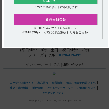
てください。
※medパスのサイトに移動します
【ケイツーシロップ】 飲ませ忘れた場合の対応について
アンケート:ご意見をお聞かせください
教えてください。
新規会員登録
(選択してください)
【テラプチク】 投与時や調製時などで、注意することは
※medパスのサイトに移動します
あるか教えてください。
送信する
※2018年9月2日までに会員登録された方もこちらへ
hhcホットライン
(平日9時〜18時 土日・祝日9時〜17時)
フリーダイヤル
0120-419-497
インターネットでのお問い合わせ
エーザイ企業サイト
製品情報
企業情報
株主・投資家の皆さまへ
社会・環境活動
採用情報
プライバシーポリシー
ご利用について
アクセシビリティ
Copyright(C) 2017 Eisai Co., Ltd. All rights reserved.