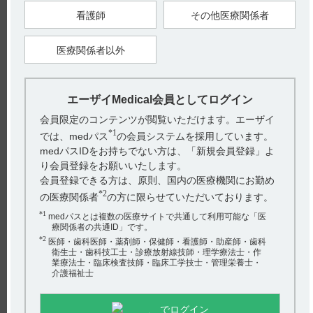
お探しの情報が見つからない場合やご不明な点は、hhcホット
看護師
その他医療関係者
ライン（0120-419-497）までお問い合わせください。
医療関係者以外
【引用】
1）テラプチク静注45mg電子添文 2023年7月改訂（第1版） 有
効期間
2）テラプチク皮下・筋注30mg電子添文 2023年7月改訂（第1
版） 有効期間
エーザイMedical会員としてログイン
【更新年月】
会員限定のコンテンツが閲覧いただけます。エーザイ
2024年11月
*1
では、medパス
の会員システムを採用しています。
medパスIDをお持ちでない方は、「新規会員登録」よ
戻る
り会員登録をお願いいたします。
会員登録できる方は、原則、国内の医療機関にお勤め
*2
の医療関係者
の方に限らせていただいております。
関連するQ&A
*1
medパスとは複数の医療サイトで共通して利用可能な「医
療関係者の共通ID」です。
【テラプチク】 肝機能障害の患者に関する注意事項につ
*2
医師・歯科医師・薬剤師・保健師・看護師・助産師・歯科
いて教えてください。
衛生士・歯科技工士・診療放射線技師・理学療法士・作
業療法士・臨床検査技師・臨床工学技士・管理栄養士・
介護福祉士
【グラケー】 副作用について教えてください。
【メトジェクト】 腎機能障害患者への投与について教え
でログイン