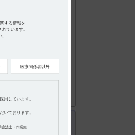
い疼痛を訴えることがある。
関する情報を
されています。
い。
発赤を生じることがある。
と。
、乳児、小児には特に注意すること。
者
医療関係者以外
、直ちに針を抜き、部位を変えて注射す
採用しています。
上の注意
4．適用上の注意
だいております。
学療法士・作業療