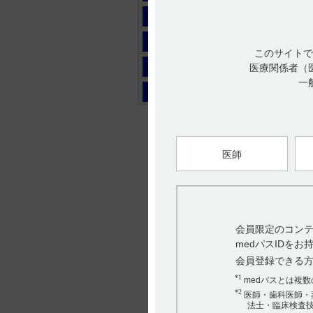
マ
ヤ
このサイトで
ラ
医療関係者（
一
ワ
医師
会員限定のコンテ
medパスIDを
会員登録できる
*1
medパスとは複
*2
医師・歯科医師・
法士・臨床検査