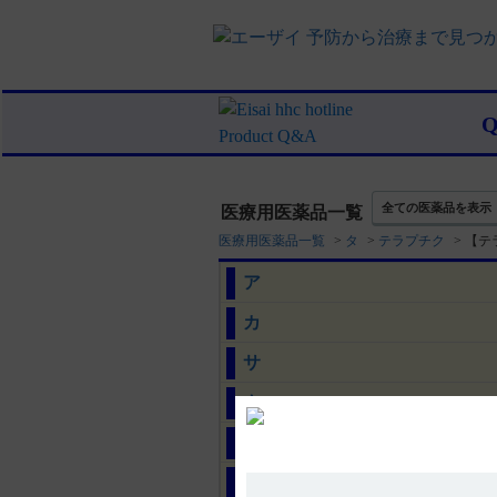
全ての医薬品を表示
医療用医薬品一覧
医療用医薬品一覧
>
タ
>
テラプチク
>
【テ
ア
カ
サ
タ
ナ
ハ