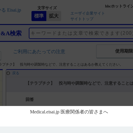
hhcホットライ
文字サイズ
エーザイ企業サイト
サイトトップ
Q&A検索
使用期限
ご利用にあたっての注意
ラプチク】 投与時や調製時などで、注意することはあるか教えてください。
戻る
【テラプチク】 投与時や調製時などで、注意すること
回答
電子添文には、重要な基本的注意に関する以下の記載があります。
■静注45mg
14. 適用上の注意（引用1）