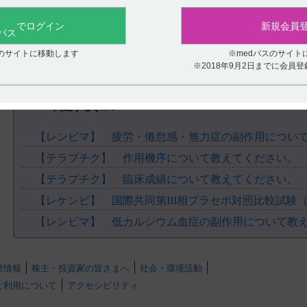
役に立たなかった
でログイン
新規会員
スのサイトに移動します
※medパスのサイト
※2018年9月2日までに会員
関連するQ&A
【レンビマ】 疲労・倦怠感・無力症の副作用につい
【テラプチク】 作用機序について教えてください。
【テラプチク】 臨床成績について教えてください。
【レンビマ】 低カルシウム血症の副作用について教
業情報
株主・投資家の皆さまへ
社会・環境活動
ご利用について
アクセシビリティ
.