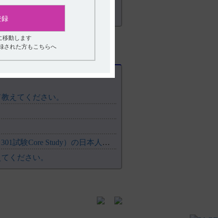
登録
に移動します
登録された方もこちらへ
て教えてください。
【レケンビ】 国際共同第III相プラセボ対照比較試験（301試験Core Study）の日本人部分集団解析の有効性...
えてください。