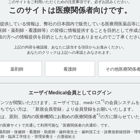
このサイトをご利用いただくための注意事項です。
14.1 薬剤投与時の注意
必ずお読みください。
14.1.1 局所刺激作用として静注時血管外へ漏出した場合極めて激し
このサイトは
医療関係者向けです。
■皮下･筋注30mg
提供している情報は、弊社の日本国内で販売している医療用医薬品等に
14. 適用上の注意（引用2）
医師・薬剤師・看護師等）の皆様に情報提供することを目的として作成
14.1 薬剤投与時の注意
般の方への情報提供を目的としたものではありませんのでご了承くださ
〈皮下注射〉
14.1.1 局所刺激作用として本剤を皮下注射した場合、局所に数時間
上記の内容を確認後、あなたに該当する項目からお進みください。
〈筋肉内注射〉
あなたのクリックは上記への承認とみなされます。
14.1.2 組織・神経などへの影響を避けるため、下記の点に注意するこ
・ 同一部位への反復注射は避けること。なお、新生児、低出生体重児
・ 神経走行部位を避けるよう注意すること。
薬剤師
看護師
その他医療関係
・ 注射針を刺入したとき、激痛を訴えたり血液の逆流を見た場合には
ること。
エーザイMedical会員としてログイン
【引用】
*1
ンツが閲覧いただけます。エーザイでは、medパス
の会員システムを
1)テラプチク静注45mg電子添文 2023年7月改訂（第1版） 14．適用
お持ちでない方は、「新規会員登録」より会員登録をお願いいたします。
2)テラプチク皮下・筋注30mg電子添文 2023年7月改訂（第1版） 1
*2
方は、原則、国内の医療機関にお勤めの医療関係者
の方に限らせていた
【更新年月】
アンケート:ご意見をお聞かせください
数の医療サイトで共通して利用可能な「医療関係者の共通ID」です。
2024年11月
薬剤師・保健師・看護師・助産師・歯科衛生士・歯科技工士・診療放射線技師・理
役に立った
技師・臨床工学技士・管理栄養士・介護福祉士