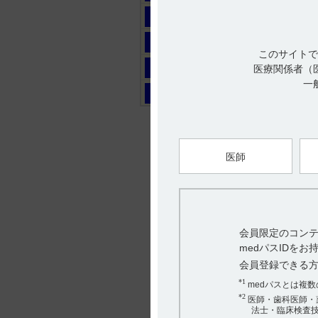
マ
ヤ
このサイトで
ラ
医療関係者（
一
ワ
医師
会員限定のコンテ
medパスIDを
会員登録できる
*1
medパスとは複
*2
医師・歯科医師・
法士・臨床検査