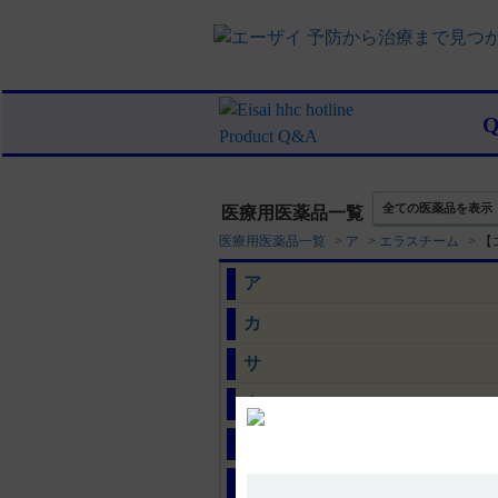
全ての医薬品を表示
医療用医薬品一覧
医療用医薬品一覧
>
ア
>
エラスチーム
>
【
ア
カ
サ
タ
ナ
ハ