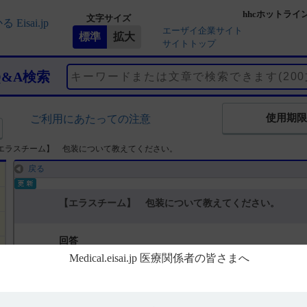
hhcホットライ
文字サイズ
エーザイ企業サイト
サイトトップ
Q&A検索
使用期限
ご利用にあたっての注意
エラスチーム】 包装について教えてください。
戻る
【エラスチーム】 包装について教えてください。
回答
電子添文及びインタビューフォームには、包装に関する以下の記載が
22．包装（引用1）