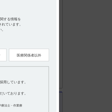
関する情報を
されています。
い。
者
医療関係者以外
版） IV．製剤に関する項目 10．容器・包
採用しています。
だいております。
学療法士・作業療