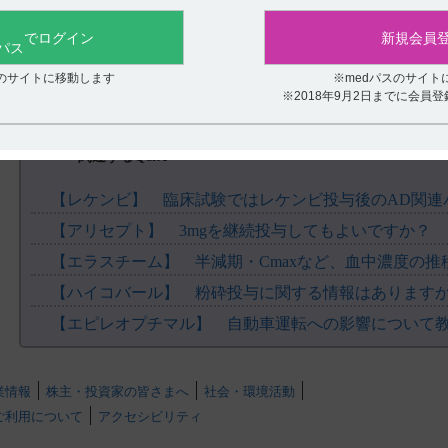
役に立たなかった
でログイン
新規会員
スのサイトに移動します
※medパスのサイト
※2018年9月2日までに会員
関連するQ&A
【アリセプト】 3mgを継続投与してもよいですか？
【エラスチーム】 半減期・Cmaxなど、血中濃度の
【ハイコバール】 粉砕投与に関する情報はあります
【エピレオプチマル】 自動車運転への影響について
業情報
株主・投資家の皆さまへ
社会・環境活動
ご利用について
アクセシビリティ
.