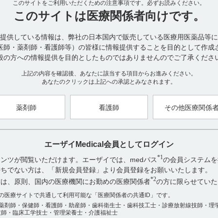
＜エラスチーム錠1800＞
このサイトをご利用いただくための注意事項です。
必ずお読みください。
100錠［10錠（PTP）×10］（乾燥剤入り）
このサイトは
医療関係者向けです。
1,000錠［10錠（PTP）×100］（乾燥剤入り）
提供している情報は、弊社の日本国内で販売している医療用医薬品等に
■容器の材質（引用2）
医師・薬剤師・看護師等）の皆様に情報提供することを目的として作成
PTP包装品
般の方への情報提供を目的としたものではありませんのでご了承くださ
PTP：ポリプロピレン、アルミ箔
袋：アルミ袋
上記の内容を確認後、あなたに該当する項目からお進みください。
あなたのクリックは上記への承認とみなされます。
【引用】
1）エラスチーム錠1800電子添文 2022年12月改訂（第1版） 22．包装
薬剤師
看護師
その他医療関係
2）エラスチーム錠1800インタビューフォーム 2022年12月改訂（第9
装 （4）容器の材質
【更新年月】
エーザイMedical会員としてログイン
2024年2月
*1
ンツが閲覧いただけます。エーザイでは、medパス
の会員システムを
お持ちでない方は、「新規会員登録」より会員登録をお願いいたします。
*2
方は、原則、国内の医療機関にお勤めの医療関係者
の方に限らせていた
アンケート:ご意見をお聞かせください
数の医療サイトで共通して利用可能な「医療関係者の共通ID」です。
薬剤師・保健師・看護師・助産師・歯科衛生士・歯科技工士・診療放射線技師・理
役に立った
技師・臨床工学技士・管理栄養士・介護福祉士