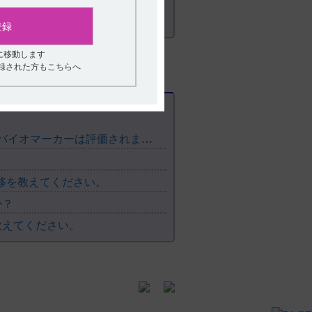
登録
に移動します
登録された方もこちらへ
【レケンビ】 臨床試験ではレケンビ投与後のAD関連バイオマーカーは評価されましたか？
推移を教えてください。
か？
教えてください。